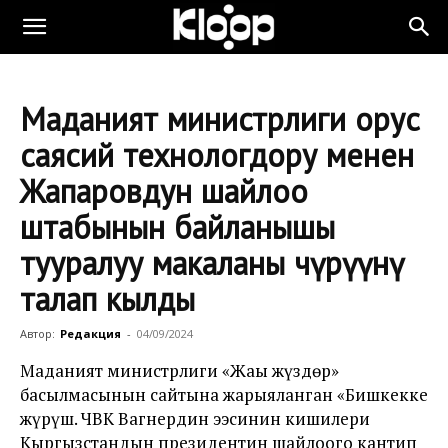
Маданият министрлиги орус
саясий технологдору менен
Жапаровдун шайлоо
штабынын байланышы
тууралуу макаланы өчүрүүнү
талап кылды
Автор:
Редакция
-
04/09/2024
Маданият министрлиги «Жаңы жүздөр»
басылмасынын сайтына жарыяланган «Бишкекке
жүрүш. ЧВК Вагнердин ээсинин кишилери
Кыргызстандын президентин шайлоого кантип