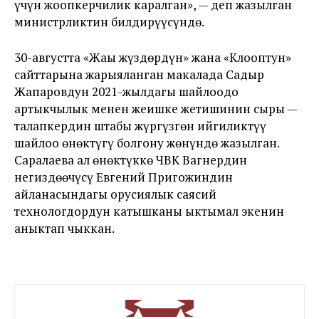
үчүн жоопкерчилик каралган», — деп жазылган
министрликтин билдирүүсүндө.
30-августта «Жаңы жүздөрдүн» жана «Клооптун»
сайттарына жарыяланган макалада Садыр
Жапаровдун 2021-жылдагы шайлоодо
артыкчылык менен жеңишке жетишинин сыры —
талапкердин штабы жүргүзгөн ийгиликтүү
шайлоо өнөктүгү болгону жөнүндө жазылган.
Саралаева ал өнөктүккө ЧВК Вагнердин
негиздөөчүсү Евгений Пригожиндин
айланасындагы орусиялык саясий
технологдордун катышканы ыктымал экенин
аныктап чыккан.