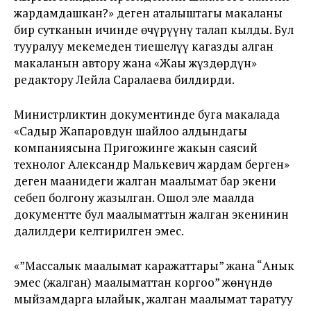
жардамдашкан?» деген аталыштагы макаланы
бир сутканын ичинде өчүрүүнү талап кылды. Бул
тууралуу мекемеден тиешелүү кагазды алган
макаланын автору жана «Жаңы жүздөрдүн»
редактору Лейла Саралаева билдирди.
Министрликтин документинде буга макалада
«Садыр Жапаровдун шайлоо алдындагы
компаниясына Пригожинге жакын саясий
технолог Александр Малькевич жардам берген»
деген маанидеги жалган маалымат бар экени
себеп болгону жазылган. Ошол эле маалда
документте бул маалыматтын жалган экенинин
далилдери келтирилген эмес.
«”Массалык маалымат каражаттары” жана “Анык
эмес (жалган) маалыматтан коргоо” жөнүндө
мыйзамдарга ылайык, жалган маалымат таратуу