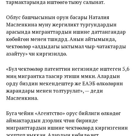
тармактарында иштөөгө тыюу салынат.
Облус башчысынын орун басары Наталия
Масленкина муну жергиликтүү тургундардын
арасында мигранттардын ишине даттангандар
көбөйгөнү менен түшүндүрдү. Анын айтымында,
чектөөлөр «алдыдагы ыктымал чыр-чатактарды
азайтуу» үчүн киргизилүүдө.
«Бул чектөөлөр патенттин негизинде иштеген 5,6
миң мигрантка таасир этиши мүмкүн. Алардын
орду биздин мекендештер же ЕАЭБ өлкөлөрүнүн
жарандары менен толтурулат», — деди
Масленкина.
Буга чейин «Агентство» орус бийлиги өлкөдөгү
аймактардын дээрлик үчтөн биринде
мигранттардын ишине чектөөлөрдү киргизгенин
эсептеп чыккан. Алардын көбүндө чет