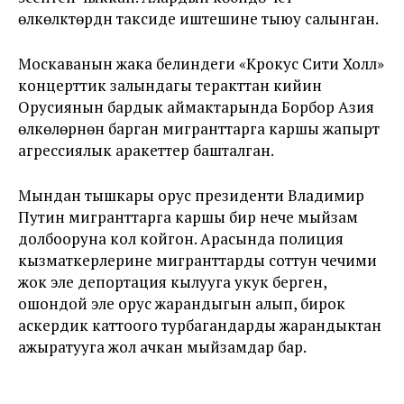
өлкөлүктөрдүн таксиде иштешине тыюу салынган.
Москаванын жака белиндеги «Крокус Сити Холл»
концерттик залындагы теракттан кийин
Орусиянын бардык аймактарында Борбор Азия
өлкөлөрүнөн барган мигранттарга каршы жапырт
агрессиялык аракеттер башталган.
Мындан тышкары орус президенти Владимир
Путин мигранттарга каршы бир нече мыйзам
долбооруна кол койгон. Арасында полиция
кызматкерлерине мигранттарды соттун чечими
жок эле депортация кылууга укук берген,
ошондой эле орус жарандыгын алып, бирок
аскердик каттоого турбагандарды жарандыктан
ажыратууга жол ачкан мыйзамдар бар.