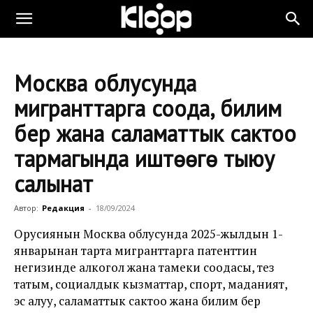
Москва облусунда
мигранттарга соода, билим
берүү жана саламаттык сактоо
тармагында иштөөгө тыюу
салынат
Автор:
Редакция
-
18/09/2024
Орусиянын Москва облусунда 2025-жылдын 1-
январынан тарта мигранттарга патенттин
негизинде алкогол жана тамеки соодасы, тез
татым, социалдык кызматтар, спорт, маданият,
эс алуу, саламаттык сактоо жана билим берүү