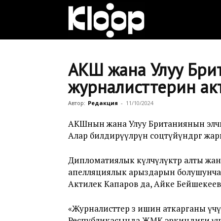
Клооп
кыргызча
АКШ жана Улуу Брит
журналисттерин ак
|
Автор:
Редакция
-
11/10/2024
АКШнын жана Улуу Британиянын элчи
Алар билдирүүлөрүн соцтүйүндөргө жа
Кыргызстан
Дипломатиялык өкүлчүлүктөр алты ж
апелляциялык арыздарын болушунча 
жаңылыктары
Актилек Капаров да, Айке Бейшекеев
«Журналисттер өз ишин аткарганы үч
Республикасында ЖМК эркиндиги үчүн 