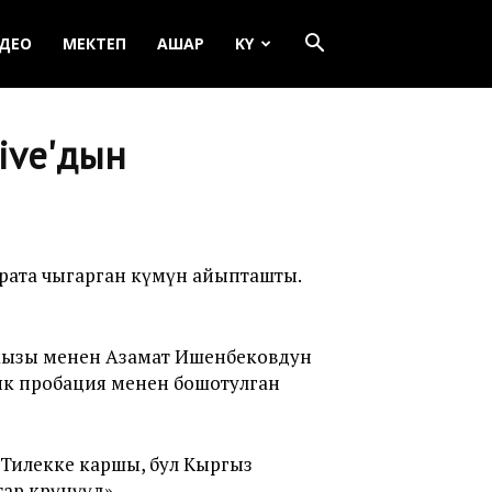
ДЕО
МЕКТЕП
АШАР
KY
ive'дын
ата чыгарган өкүмүн айыпташты.
 кызы менен Азамат Ишенбековдун
ык пробация менен бошотулган
 Тилекке каршы, бул Кыргыз
р көрүнүүдө»,