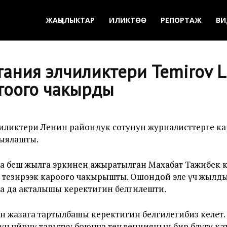
ЖАҢЫЛЫКТАР
ИЛИКТӨӨ
РЕПОРТАЖ
ВИ
ания элчиликтери Temirov L
тоого чакырды
ликтери Ленин райондук сотунун журналисттерге кар
рыялашты.
ана беш жылга эркинен ажыратылган Махабат Тажибек
тезирээк кароого чакырышты. Ошондой эле үч жылд
а да акталышы керектигин белгилешти.
үн жазага тартылбашы керектигин белгилегибиз келет.
чөйрөнү тарытуу боюнча тенденциянын бир бөлүгү ката