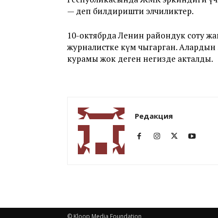
— деп билдиришти элчиликтер.
10-октябрда Ленин райондук соту ж
журналистке өкүм чыгарган. Алардын э
курамы жок деген негизде акталды.
Редакция
© Kloop Media Foundation