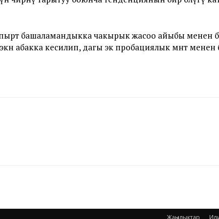
апырт башаламандыкка чакырык жасоо айыбы менен б
көөнө абакка кесилип, дагы экөө пробациялык мөөнөт м
Жаңылыктар
Ил