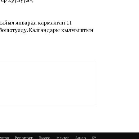
ыйыл январда кармалган 11
енен бошотулду. Калгандары кылмыштын
иктөө
Репортаж
Видео
Мектеп
Ашар
KY