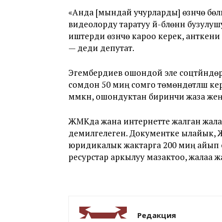
«Анда [мындай учурларды] өзүнчө бөлүү
видеолорду таратуу үй-бүлөнүн бузулушу
иштерди өзүнчө кароо керек, анткени 
— деди депутат.
Эгембердиев ошондой эле соцтүйүндө
сомдон 50 миң сомго төмөндөтүлүшү 
мүмкүн, ошондуктан биринчи жаза же
ЖМКда жана интернетте жалган жалаа
демилгелеген. Документке ылайык, ЖМ
юридикалык жактарга 200 миң айып 
ресурстар аркылуу мазактоо, жалаа ж
Редакция