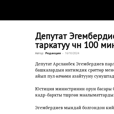
Депутат Эгембердие
таркатуу үчүн 100 м
Автор:
Редакция
-
16/10/2024
Депутат Арсланбек Эгембердиев па
башкалардын интимдик сүрөттөрү мене
айып пул өлчөмүн азайтууну сунушта
Юстиция министринин орун басары 
кадр-баркты түшүргөн маалыматтарды
Эгембердиев мындай болгондон кийи