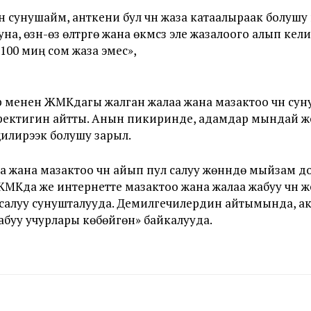
нү сунушайм, анткени бул үчүн жаза катаалыраак болушу
на, өзүн-өзү өлтүрүүгө жана өкүмсүз эле жазалоого алып
100 миң сом жаза эмес»,
р менен ЖМКдагы жалган жалаа жана мазактоо үчүн су
керектигин айтты. Анын пикиринде, адамдар мындай 
ңилирээк болушу зарыл.
 жана мазактоо үчүн айып пул салуу жөнүндө мыйзам
Кда же интернетте мазактоо жана жалаа жабуу үчүн ж
салуу сунушталууда. Демилгечилердин айтымында, а
абуу учурлары көбөйгөнү» байкалууда.