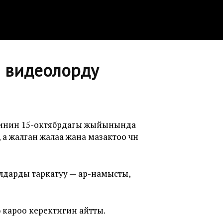
а видеолорду
тинин 15-октябрдагы жыйынында
 жалган жалаа жана мазактоо үчүн
дарды таркатуу — ар-намысты,
кароо керектигин айтты.