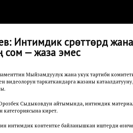
в: Интимдик сүрөттөрдү жан
иң сом — жаза эмес
рламенттин Мыйзамдуулук жана укук тартиби комите
н видеолорун таркаткандарга жазаны катаалдатууну, а
ды.
Орозбек Сыдыковдун айтымында, интимдик материал
н категориясына кирет.
н интимдик контентке байланышкан иштерди өзүнчө 