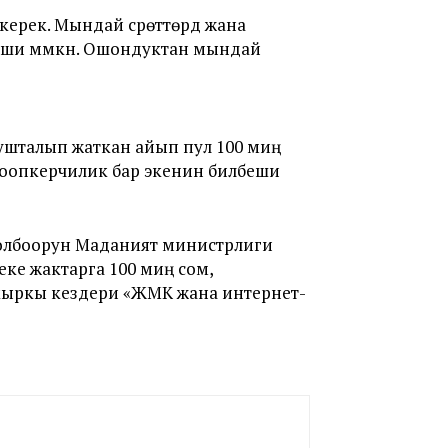
 керек. Мындай сүрөттөрдү жана
 келиши мүмкүн. Ошондуктан мындай
нушталып жаткан айып пул 100 миң
жоопкерчилик бар экенин билбеши
 долбоорун Маданият министрлиги
еке жактарга 100 миң сом,
кыркы кездери «ЖМК жана интернет-