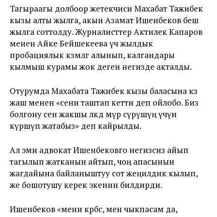
Тагыраагы долбоор жетекчиси Махабат Тажибек
кызы алты жылга, акын Азамат Ишенбеков беш
жылга соттолду. Журналисттер Актилек Капаров
менен Айке Бейшекеева үч жылдык
пробациялык көзөмөлгө алынып, калгандары
кылмыш курамы жок деген негизде акталды.
Отурумда Махабата Тажибек кызы баласына көз
жаш менен «сени таштап кетти деп ойлобо. Биз
болгону сен жакшы өлкөдө өмүр сүрүшүң үчүн
күрөшүп жатабыз» деп кайрылды.
Ал эми адвокат Ишенбековго негизсиз айып
тагылып жатканын айтып, чоң апасынын
жагдайына байланыштуу сот жеңилдик кылып,
же бошотушу керек экенин билдирди.
Ишенбеков «мени көрбөсө, мен чыкпасам да,