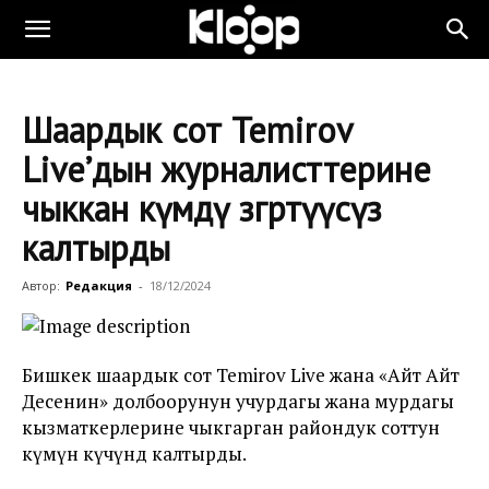
Шаардык сот Temirov
Live’дын журналисттерине
чыккан өкүмдү өзгөртүүсүз
калтырды
Автор:
Редакция
-
18/12/2024
Бишкек шаардык сот Temirov Live жана «Айт Айт
Десенин» долбоорунун учурдагы жана мурдагы
кызматкерлерине чыкгарган райондук соттун
өкүмүн күчүндө калтырды.