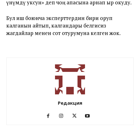
үнүмдү уксун» деп чоң апасына арнап ыр окуду.
Бул иш боюнча эксперттердин бири оруп
калганын айтып, калгандары белгисиз
жагдайлар менен сот отурумуна келген жок.
Редакция