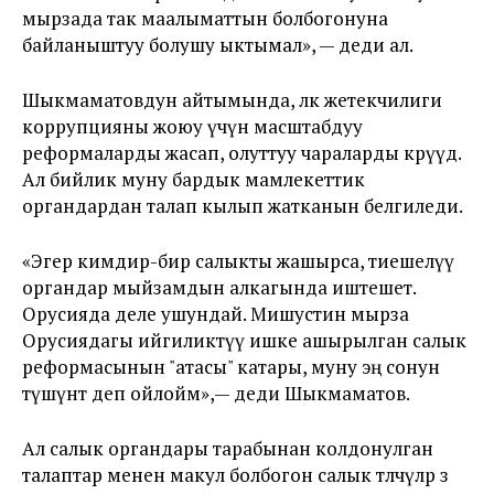
мырзада так маалыматтын болбогонуна
байланыштуу болушу ыктымал», — деди ал.
Шыкмаматовдун айтымында, өлкө жетекчилиги
коррупцияны жоюу үчүн масштабдуу
реформаларды жасап, олуттуу чараларды көрүүдө.
Ал бийлик муну бардык мамлекеттик
органдардан талап кылып жатканын белгиледи.
«Эгер кимдир-бирөө салыкты жашырса, тиешелүү
органдар мыйзамдын алкагында иштешет.
Орусияда деле ушундай. Мишустин мырза
Орусиядагы ийгиликтүү ишке ашырылган салык
реформасынын "атасы" катары, муну эң сонун
түшүнөт деп ойлойм»,— деди Шыкмаматов.
Ал салык органдары тарабынан колдонулган
талаптар менен макул болбогон салык төлөөчүлөр өз