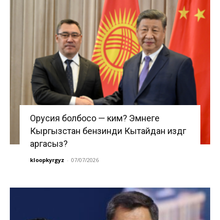
Орусия болбосо — ким? Эмнеге
Кыргызстан бензинди Кытайдан издөөгө
аргасыз?
kloopkyrgyz
-
07/07/2026