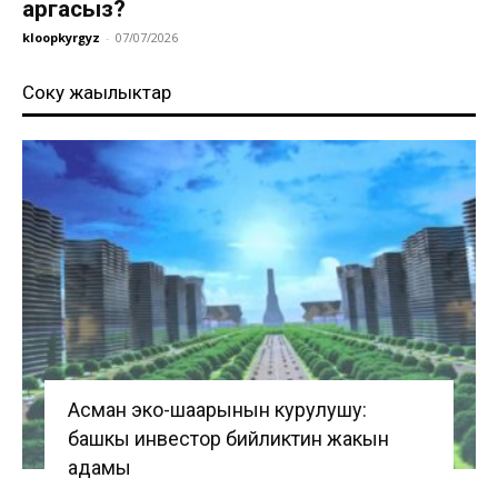
аргасыз?
kloopkyrgyz
-
07/07/2026
Соңку жаңылыктар
Асман эко-шаарынын курулушу:
башкы инвестор бийликтин жакын
адамы