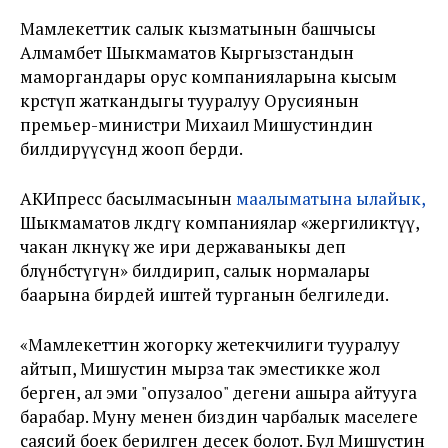
Мамлекеттик салык кызматынын башчысы
Алмамбет Шыкмаматов Кыргызстандын
маморгандары орус компанияларына кысым
көрсөтүп жаткандыгы тууралуу Орусиянын
премьер-министри Михаил Мишустиндин
билдирүүсүндө жооп берди.
АКИпресс басылмасынын
маалыматына ылайык,
Шыкмаматов өлкөдөгү компаниялар «жергиликтүү,
чакан өлкөнүкү же ири державаныкы деп
бөлүнбөстүгүн» билдирип, салык нормалары
баарына бирдей иштей турганын белгиледи.
«Мамлекеттин жогорку жетекчилиги тууралуу
айтып, Мишустин мырза так эместикке жол
берген, ал эми "опузалоо" дегени ашыра айтууга
барабар. Муну менен биздин чарбалык маселеге
саясий боек берилген десек болот. Бул Мишустин