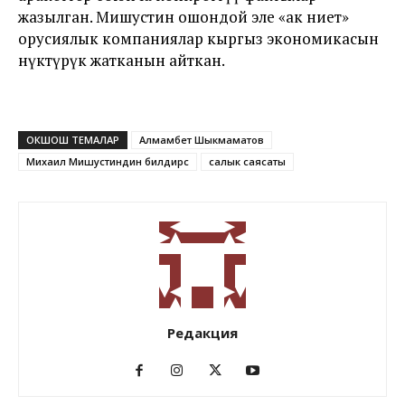
жазылган. Мишустин ошондой эле «ак ниет»
орусиялык компаниялар кыргыз экономикасын
өнүктүрүк жатканын айткан.
ОКШОШ ТЕМАЛАР
Алмамбет Шыкмаматов
Михаил Мишустиндин билдирүүсү
салык саясаты
Редакция