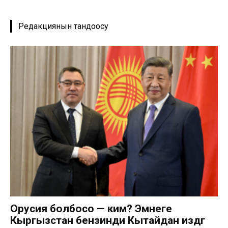
Редакциянын тандоосу
Орусия болбосо — ким? Эмнеге
Кыргызстан бензинди Кытайдан издөөгө