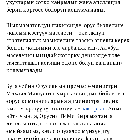
укуктарын сотко кайрылып жана апелляция
берип коргосо болорун кошумчалады.
Шыкмаматовдун пикиринде, орус бизнесине
«кысым көрсөтүү» маселеси — эки өлкөнүн
стратегиялык мамилесине таасир этпеши керек
болгон «кадимки эле чарбалык иш». Ал «бул
маселенин мындай жогорку деңгээлде өтө эле
саясатташып кетиши одоно болуп калганын»
кошумчалады.
Буга чейин Орусиянын премьер-министри
Михаил Мишустин Кыргызстандын бийлигин
«орус компанияларына административдик
кысым көрсөтүүнү токтотууга»
чакырган.
Анын
айтымында, Орусия ТИМи Кыргызстанга
дипломатиялык нота жөнөткөн жана анда
«мыйзамсыз, кээде опузалоо мүнөзүндөгү
аракеттер боюнча конкреттүү фактылар»