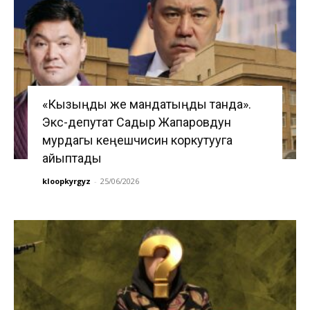
«Кызыңды же мандатыңды танда».
Экс-депутат Садыр Жапаровдун
мурдагы кеңешчисин коркутууга
айыптады
kloopkyrgyz
-
25/06/2026