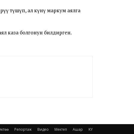
үү түшүп, ал күнү маркум аялга
ял каза болгонун билдирген.
иктөө
Репортаж
Видео
Мектеп
Ашар
KY