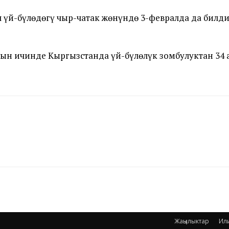
й-бүлөдөгү чыр-чатак жөнүндө 3-февралда да билдир
н ичинде Кыргызстанда үй-бүлөлүк зомбулуктан 34 а
Жаңылыктар
Ил