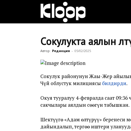
Клооп
кыргызча
Сокулукта аялын өл
Автор:
Редакция
-
05/02/2025
|
Сокулук районунун Жаңы-Жер айылынд
Кыргызстан
Чүй облустук милициясы
билдирди
.
Окуя тууралуу 4-февралда саат 09:3
сакчылары аялдын сөөгүн табышкан.
жаңылыктары
Шектүүгө «Адам өлтүрүү» беренеси м
дайындалып, тергөө иштери уланууд