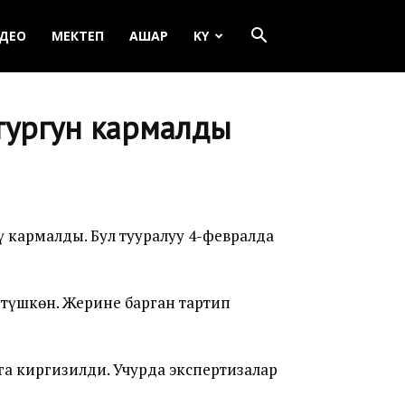
ДЕО
МЕКТЕП
АШАР
KY
 тургун кармалды
 кармалды. Бул тууралуу 4-февралда
 түшкөн. Жерине барган тартип
а киргизилди. Учурда экспертизалар