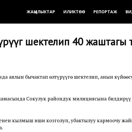
ЖАҢЫЛЫКТАР
ИЛИКТӨӨ
РЕПОРТАЖ
ВИ
түрүүгө шектелип 40 жаштагы
а аялын бычактап өлтүрүүгө шектелип, анын күйөөсү
6 чамасында Сокулук райондук милициясына билдирүү
енен кылмыш иши козголуп, убактылуу кармоочу жайг
а.