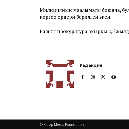
Милициянын маалыматы боюнча, бул ү
коргоо ордери берилген экен.
Башкы прокуратура акыркы 2,5 жылды
Редакция
© Kloop Media Foundation