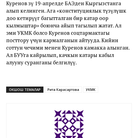
Куренов өзү 19-апрелде БАЭден Кыргызстанга
алып келинген. Ага «конституциялык түзүлүшкө
доо кетирүүгө багытталган бир катар оор
кылмыштар» боюнча айып тагылып жатат. Ал
эми УКМК болсо Куренов соцтармактагы
посттору үчүн кармалганын айтууда. Кийин
соттун чечими менен Куренов камакка алынган.
Ал БУУга кайрылып, качкын катары кабыл
алууну суранганы белгилүү.
ОКШОШ ТЕМАЛАР
Рита Карасартова
УКМК