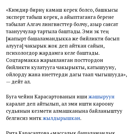
«Кимдир бирөөнү камаш керек болсо, башкысы
эксперт табыш керек, а айыптаганга берене
табылат Алгач лингвисттер болчу, азыр саясат
таануучулар тартыла баштады. Эми экөө тең
[жапырт башаламандыкка же бийликти басып
алууга] чакырык жок деп айткан сайын,
психологдор жардамга келе баштады.
Соцтармакка жарыяланган посттордон
бийликти кулатууга чакырыкты, катышууну,
ойлорду жана ниеттерди дагы таап чыгышууда»,
— дейт ал.
Буга чейин Карасартованын иши
жашыруун
каралат деп айтылып, ал эми ишти кароону
судьянын кезмети алмашканына байланыштуу
белгисиз мөөнөткө
жылдырышкан
.
Рита Карасартова «массалык башаламандык