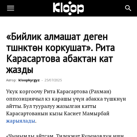
«Бийлик алмашат деген
түшүнүктөн коркушат». Рита
Карасартова абактан кат
жазды
Автор:
kloopkyrgyz
-
25/07/2025
Укук коргоочу Рита Карасартова (Рахман)
оппозициячыл көз карашы үчүн абакка түшкөнүн
айтты. Бул тууралуу жазылган катты
Карасартованын кызы Касиет Мамырбай
жарыялады
.
«Чынымды айтсам, Тилекмат Куреновдун иши