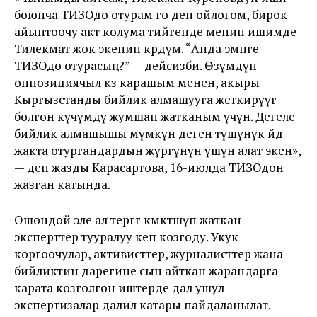
боюнча ТИЗОдо отурам го деп ойлогом, бирок
айыптоочу акт колума тийгенде менин ишимде
Тилекмат жок экенин көрдүм. “Анда эмнге
ТИЗОдо отурасың?” — дейсизби. Өзүмдүн
оппозициячыл көз карашым менен, акыры
Кыргызстанды бийлик алмашууга жеткирүүгө
болгон күчүмдү жумшап жатканым үчүн. Дегеле
бийлик алмашышы мүмкүн деген түшүнүк өйдө
жакта отургандардын жүрөгүнүн үшүн алат экен»,
— деп жазды Карасартова, 16-июлда ТИЗОдон
жазган катында.
Ошондой эле ал тергөөгө көмөктөшүп жаткан
эксперттер тууралуу кеп козгоду. Укук
коргоочулар, активисттер, журналисттер жана
бийликтин дарегине сын айткан жарандарга
карата козголгон иштерде дал ушул
экспертизалар далил катары пайдаланылат.