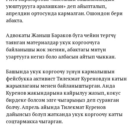
уюштурууга аралашкан» деп айыпталып,
апрелдин ортосунда кармалган. Ошондон бери
абакта.
Адвокаты Жаныш Бараков буга чейин тергөөчү
таянган материалдар укук коргоочуга
байланышы жок экенин, абактагы мөөнөтүн
узартууга негиз боло албасын айтып чыккан.
Башында укук коргоочу өзүнүн кармалышын
фейсбукка активист Тилекмат Куреновдун катын
жарыялаганы менен байланыштырган. Анда
Куренов жакындарына кайрылуу жазып, кокус
бирдеке болсом элге чыгарыңыз деп суранган
болчу. Апрель айында Тилекмат Куренов
дайынсыз болуп жатканда укук коргоочу катты
соцтармакка чыгарган.