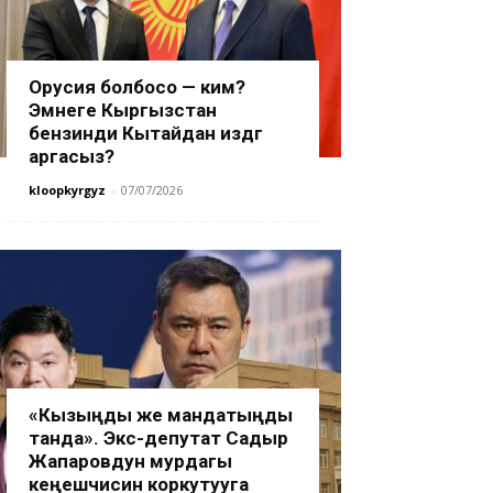
Орусия болбосо — ким?
Эмнеге Кыргызстан
бензинди Кытайдан издөөгө
аргасыз?
kloopkyrgyz
-
07/07/2026
«Кызыңды же мандатыңды
танда». Экс-депутат Садыр
Жапаровдун мурдагы
кеңешчисин коркутууга