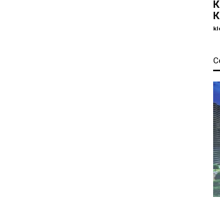
К
К
kl
С