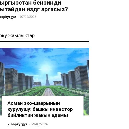
ыргызстан бензинди
ытайдан издөөгө аргасыз?
oopkyrgyz
-
07/07/2026
оңку жаңылыктар
Асман эко-шаарынын
курулушу: башкы инвестор
бийликтин жакын адамы
kloopkyrgyz
-
29/07/2026