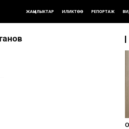
ЖАҢЫЛЫКТАР
ИЛИКТӨӨ
РЕПОРТАЖ
ВИ
танов
О