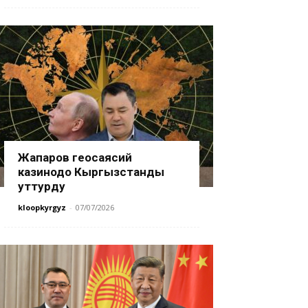
Жапаров геосаясий
казинодо Кыргызстанды
уттурду
kloopkyrgyz
-
07/07/2026