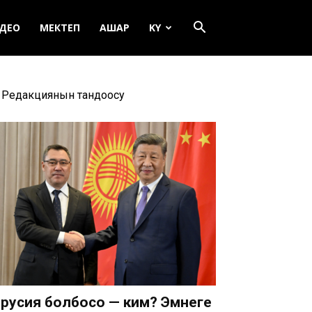
ДЕО
МЕКТЕП
АШАР
KY
Редакциянын тандоосу
русия болбосо — ким? Эмнеге