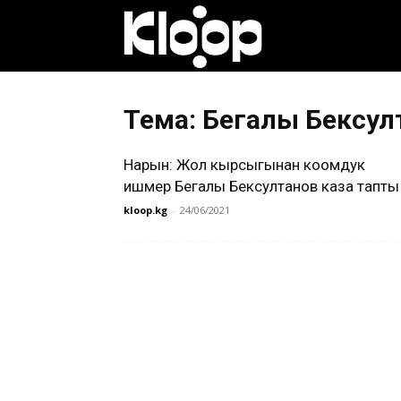
Клооп
кыргызча
Тема: Бегалы Бексул
Нарын: Жол кырсыгынан коомдук
|
ишмер Бегалы Бексултанов каза тапты
kloop.kg
-
24/06/2021
Кыргызстан
жаңылыктары