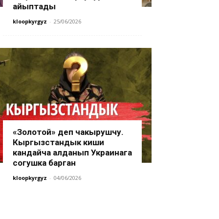
айыптады
kloopkyrgyz
-
25/06/2026
«Золотой» деп чакырушчу.
Кыргызстандык киши
кандайча алданып Украинага
согушка барган
kloopkyrgyz
-
04/06/2026