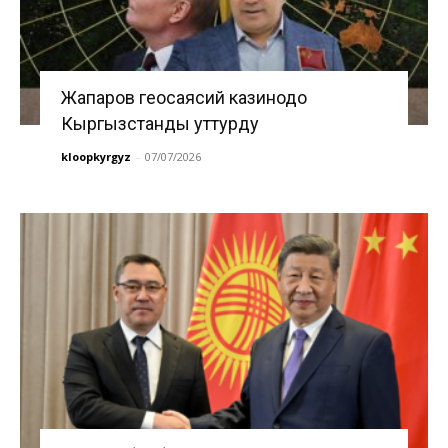
Жапаров геосаясий казинодо
Кыргызстанды уттурду
kloopkyrgyz
-
07/07/2026