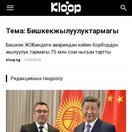
Тема: Бишкекжылуулуктармагы
Бишкек ЖЭБиндеги авариядан кийин борбордун
жылуулук тармагы 75 млн сом чыгым тартты
kloop.kg
-
21/02/2018
Редакциянын тандоосу