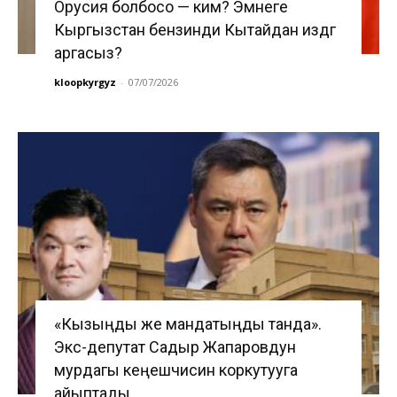
Орусия болбосо — ким? Эмнеге
Кыргызстан бензинди Кытайдан издөөгө
аргасыз?
kloopkyrgyz
-
07/07/2026
«Кызыңды же мандатыңды танда».
Экс-депутат Садыр Жапаровдун
мурдагы кеңешчисин коркутууга
айыптады