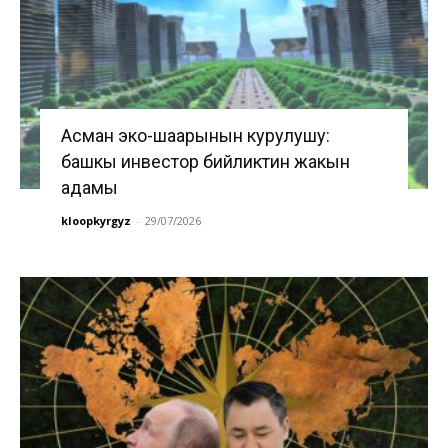
Асман эко-шаарынын курулушу:
башкы инвестор бийликтин жакын
адамы
kloopkyrgyz
-
29/07/2026