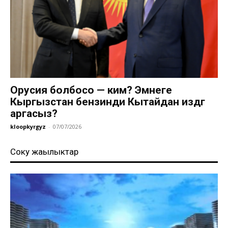
Орусия болбосо — ким? Эмнеге
Кыргызстан бензинди Кытайдан издөөгө
аргасыз?
kloopkyrgyz
-
07/07/2026
Соңку жаңылыктар