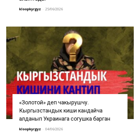
kloopkyrgyz
-
25/06/2026
«Золотой» деп чакырушчу.
Кыргызстандык киши кандайча
алданып Украинага согушка барган
kloopkyrgyz
-
04/06/2026