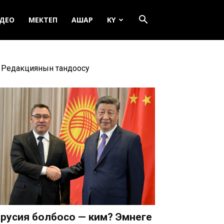
ДЕО
МЕКТЕП
АШАР
KY
Редакциянын тандоосу
русия болбосо — ким? Эмнеге