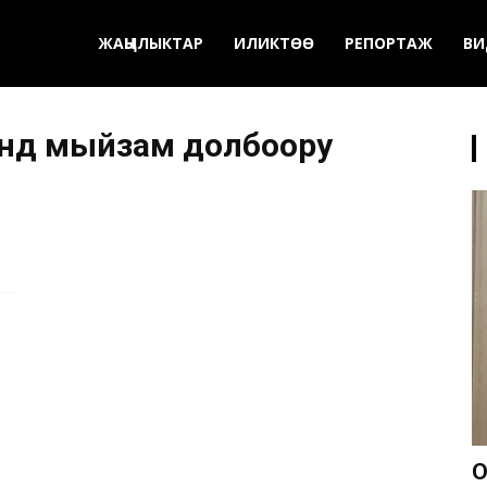
ЖАҢЫЛЫКТАР
ИЛИКТӨӨ
РЕПОРТАЖ
ВИ
үндө мыйзам долбоору
О