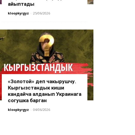
айыптады
kloopkyrgyz
-
25/06/2026
«Золотой» деп чакырушчу.
Кыргызстандык киши
кандайча алданып Украинага
согушка барган
kloopkyrgyz
-
04/06/2026