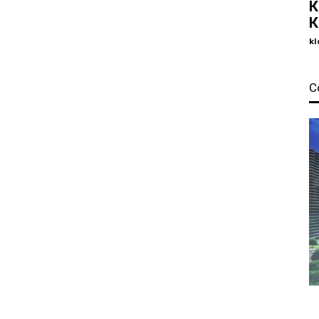
К
К
kl
С