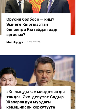
Орусия болбосо — ким?
Эмнеге Кыргызстан
бензинди Кытайдан издөөгө
аргасыз?
kloopkyrgyz
-
07/07/2026
«Кызыңды же мандатыңды
танда». Экс-депутат Садыр
Жапаровдун мурдагы
кеңешчисин коркутууга