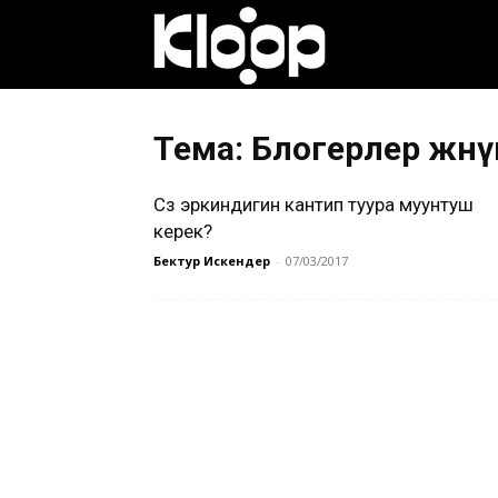
Клооп
кыргызча
Тема: Блогерлер жөн
Сөз эркиндигин кантип туура муунтуш
|
керек?
Бектур Искендер
-
07/03/2017
Кыргызстан
жаңылыктары