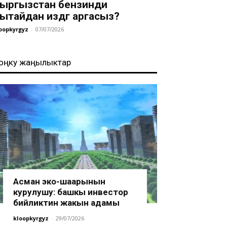
ыргызстан бензинди
ытайдан издөөгө аргасыз?
oopkyrgyz
-
07/07/2026
оңку жаңылыктар
Асман эко-шаарынын
курулушу: башкы инвестор
бийликтин жакын адамы
kloopkyrgyz
-
29/07/2026