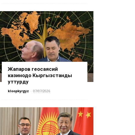
Жапаров геосаясий
казинодо Кыргызстанды
уттурду
kloopkyrgyz
-
07/07/2026