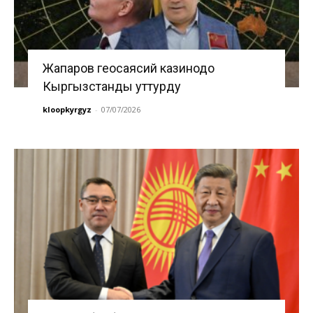
Жапаров геосаясий казинодо
Кыргызстанды уттурду
kloopkyrgyz
-
07/07/2026