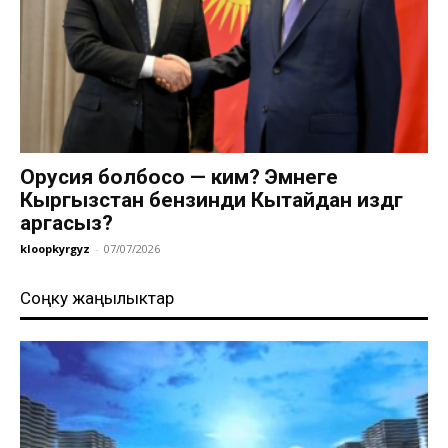
Орусия болбосо — ким? Эмнеге
Кыргызстан бензинди Кытайдан издөөгө
аргасыз?
kloopkyrgyz
-
07/07/2026
Соңку жаңылыктар