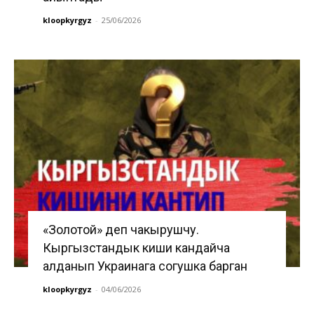
kloopkyrgyz
-
25/06/2026
«Золотой» деп чакырушчу.
Кыргызстандык киши кандайча
алданып Украинага согушка барган
kloopkyrgyz
-
04/06/2026