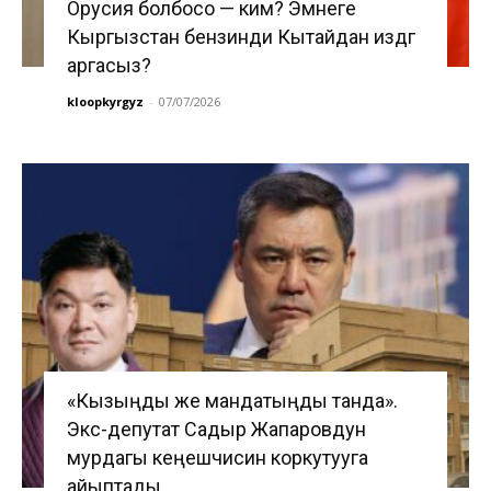
Орусия болбосо — ким? Эмнеге
Кыргызстан бензинди Кытайдан издөөгө
аргасыз?
kloopkyrgyz
-
07/07/2026
«Кызыңды же мандатыңды танда».
Экс-депутат Садыр Жапаровдун
мурдагы кеңешчисин коркутууга
айыптады