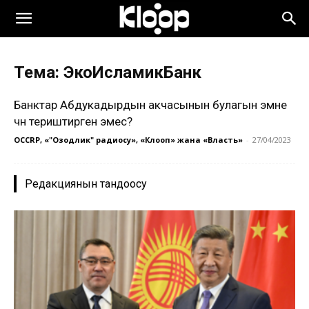
Тема: ЭкоИсламикБанк
Банктар Абдукадырдын акчасынын булагын эмне
үчүн териштирген эмес?
OCCRP, «"Озодлик" радиосу», «Клооп» жана «Власть»
-
27/04/2023
Редакциянын тандоосу