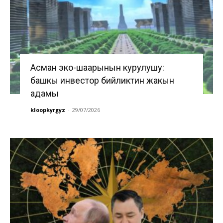
Асман эко-шаарынын курулушу:
башкы инвестор бийликтин жакын
адамы
kloopkyrgyz
-
29/07/2026