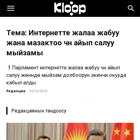
Тема: Интернетте жалаа жабуу
жана мазактоо үчүн айып салуу
мыйзамы
Парламент интернетте жалаа жабуу үчүн айып
салуу жөнүндө мыйзам долбоорун экинчи окууда
кабыл алды
Редакция
-
05/12/2024
Редакциянын тандоосу