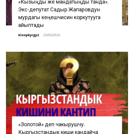
«Кызыңды же мандатыңды танда».
Экс-депутат Садыр Жапаровдун
мурдагы кеңешчисин коркутууга
айыптады
kloopkyrgyz
-
25/06/2026
«Золотой» деп чакырушчу.
Кыргызстандык киши кандайча