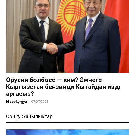
Орусия болбосо — ким? Эмнеге
Кыргызстан бензинди Кытайдан издөөгө
аргасыз?
kloopkyrgyz
-
07/07/2026
Соңку жаңылыктар