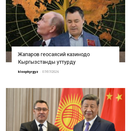
Жапаров геосаясий казинодо
Кыргызстанды уттурду
kloopkyrgyz
-
07/07/2026