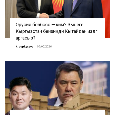
Орусия болбосо — ким? Эмнеге
Кыргызстан бензинди Кытайдан издөөгө
аргасыз?
kloopkyrgyz
-
07/07/2026