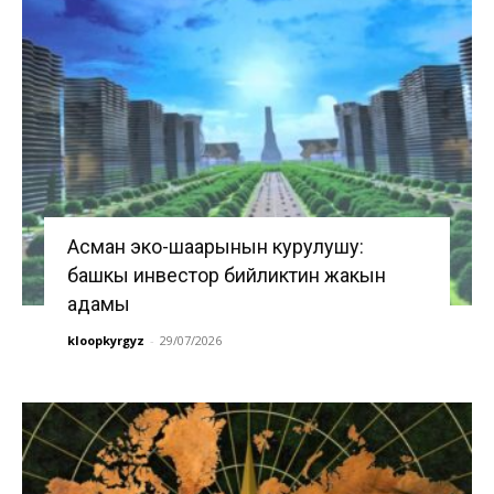
Асман эко-шаарынын курулушу:
башкы инвестор бийликтин жакын
адамы
kloopkyrgyz
-
29/07/2026