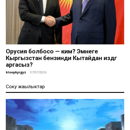
Орусия болбосо — ким? Эмнеге
Кыргызстан бензинди Кытайдан издөөгө
аргасыз?
kloopkyrgyz
-
07/07/2026
Соңку жаңылыктар