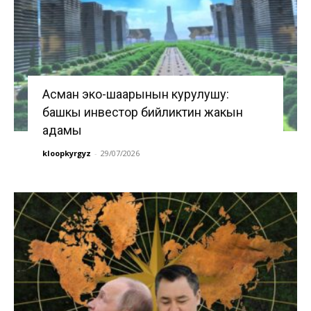
Асман эко-шаарынын курулушу:
башкы инвестор бийликтин жакын
адамы
kloopkyrgyz
-
29/07/2026