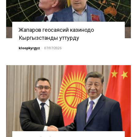
Жапаров геосаясий казинодо
Кыргызстанды уттурду
kloopkyrgyz
-
07/07/2026