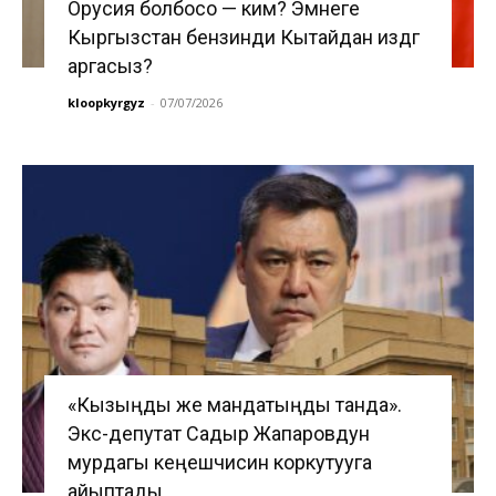
Орусия болбосо — ким? Эмнеге
Кыргызстан бензинди Кытайдан издөөгө
аргасыз?
kloopkyrgyz
-
07/07/2026
«Кызыңды же мандатыңды танда».
Экс-депутат Садыр Жапаровдун
мурдагы кеңешчисин коркутууга
айыптады