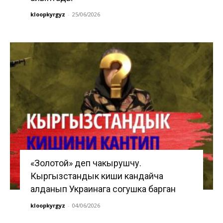
kloopkyrgyz
-
25/06/2026
«Золотой» деп чакырушчу.
Кыргызстандык киши кандайча
алданып Украинага согушка барган
kloopkyrgyz
-
04/06/2026