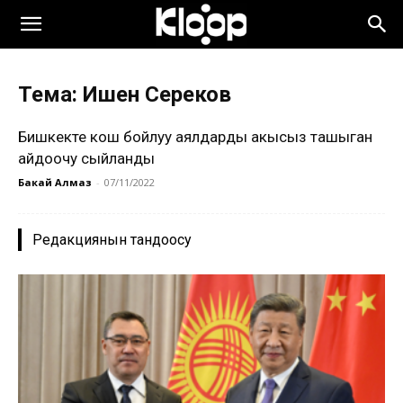
Тема: Ишен Сереков
Бишкекте кош бойлуу аялдарды акысыз ташыган
айдоочу сыйланды
Бакай Алмаз
-
07/11/2022
Редакциянын тандоосу