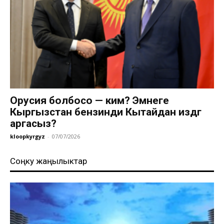
Орусия болбосо — ким? Эмнеге
Кыргызстан бензинди Кытайдан издөөгө
аргасыз?
kloopkyrgyz
-
07/07/2026
Соңку жаңылыктар