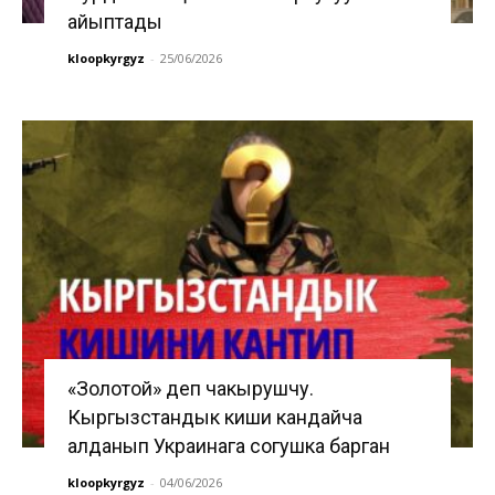
айыптады
kloopkyrgyz
-
25/06/2026
«Золотой» деп чакырушчу.
Кыргызстандык киши кандайча
алданып Украинага согушка барган
kloopkyrgyz
-
04/06/2026