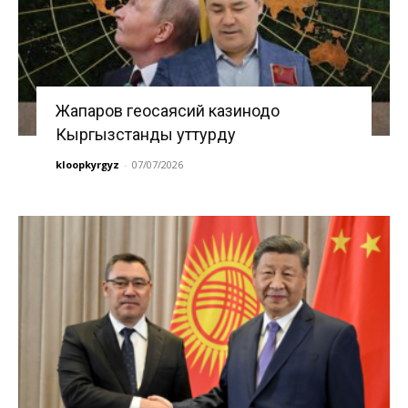
Жапаров геосаясий казинодо
Кыргызстанды уттурду
kloopkyrgyz
-
07/07/2026