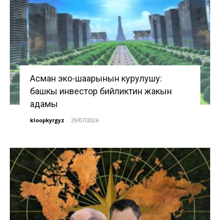
Асман эко-шаарынын курулушу:
башкы инвестор бийликтин жакын
адамы
kloopkyrgyz
-
29/07/2026