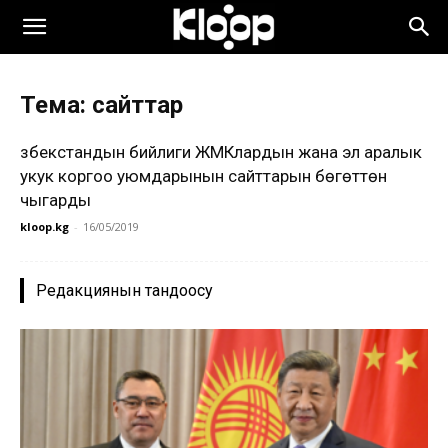
Тема: сайттар
Өзбекстандын бийлиги ЖМКлардын жана эл аралык
укук коргоо уюмдарынын сайттарын бөгөттөн
чыгарды
kloop.kg
-
16/05/2019
Редакциянын тандоосу