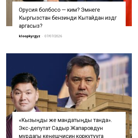
Орусия болбосо — ким? Эмнеге
Кыргызстан бензинди Кытайдан издөөгө
аргасыз?
kloopkyrgyz
-
07/07/2026
«Кызыңды же мандатыңды танда».
Экс-депутат Садыр Жапаровдун
мурдагы кеңешчисин коркутууга