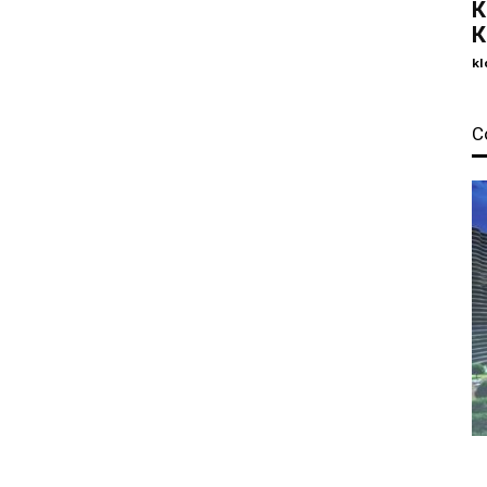
К
К
kl
С