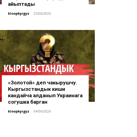
айыптады
kloopkyrgyz
-
25/06/2026
«Золотой» деп чакырушчу.
Кыргызстандык киши
кандайча алданып Украинага
согушка барган
kloopkyrgyz
-
04/06/2026