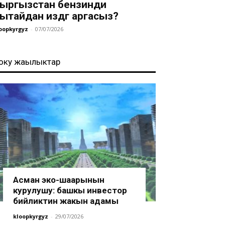
ыргызстан бензинди
ытайдан издөөгө аргасыз?
oopkyrgyz
-
07/07/2026
оңку жаңылыктар
Асман эко-шаарынын
курулушу: башкы инвестор
бийликтин жакын адамы
kloopkyrgyz
-
29/07/2026