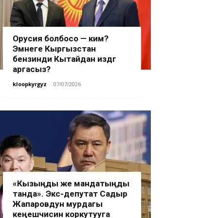
Орусия болбосо — ким?
Эмнеге Кыргызстан
бензинди Кытайдан издөөгө
аргасыз?
kloopkyrgyz
-
07/07/2026
«Кызыңды же мандатыңды
танда». Экс-депутат Садыр
Жапаровдун мурдагы
кеңешчисин коркутууга