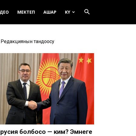
ДЕО
МЕКТЕП
АШАР
KY
Редакциянын тандоосу
русия болбосо — ким? Эмнеге