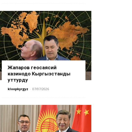
Жапаров геосаясий
казинодо Кыргызстанды
уттурду
kloopkyrgyz
-
07/07/2026