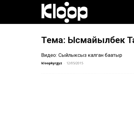
Клооп
кыргызча
Тема: Ысмайылбек Т
Видео: Сыйлыксыз калган баатыр
|
kloopkyrgyz
-
12/05/2015
Кыргызстан
жаңылыктары