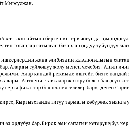
йт Мирсулжан.
Азаттык» сайтына берген интервьюсунда төмөндөгүлө
лген товарлар сатылган базарлар өңдүү түйүндүү мас
н ишкерлердин жана элибиздин кызыкчылыгын сакта
бар. Аларды сүйлөшүү жолу менен чечебиз. Анын ичи
режими. Алар кандай режимде иштейт, бизге кандай ж
алары. Анткени ставкалар жогору болсо баа өсүп кет
чү сертификаттар боюнча маселелер бар»,-деген Сарие
ирсе, Кыргызстанда тигүү тармагы көбүрөөк зыянга 
н өз ордубуз бар. Бирок эми сапатын көтөрүшүбүз ке