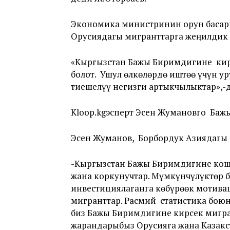
Экономика министринин орун басар
Орусиядагы мигранттарга жеӊилдик 
«Кыргызстан Бажы Биримдигине кирс
болот. Ушул өлкөлөрдө иштөө үчүн ур
тиешелүү негизги артыкчылыктар»,-
Kloop.kgэсперт Эсен Жумановго Баж
Эсен Жуманов, Борбордук Азиядагы 
-Кыргызстан Бажы Биримдигине кошул
жана коркунучтар. Мүмкүнчүлүктөр 
инвестициялаганга көбүрөөк мотивац
мигранттар. Расмий статистика бою
биз Бажы Биримдигине кирсек мигрант
жарандарыбыз Орусияга жана Казакс