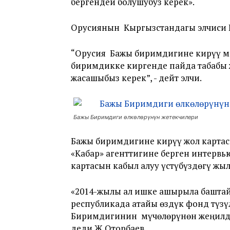
бергендей болушубуз керек».
Орусиянын Кыргызстандагы элчиси В
“Орусия Бажы биримдигине кирүү ма
биримдикке киргенде пайда табабы 
жасашыбыз керек”, - дейт элчи.
Бажы Биримдиги өлкөлөрүнүн жетекчилери
Бажы биримдигине кирүү жол картас
«Кабар» агенттигине берген интерв
картасын кабыл алуу үстүбүздөгү ж
«2014-жылы ал ишке ашырыла баштайт
республикада атайы өздүк фонд түзү
Биримдигинин мүчөлөрүнөн жеңилдик
деди Ж.Оторбаев.