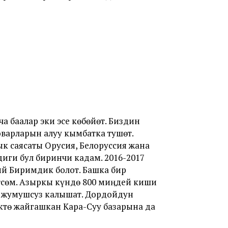
 баалар эки эсе көбөйөт. Биздин
оварларын алуу кымбатка тушөт.
 саясаты Орусия, Белоруссия жана
диги бул биринчи кадам. 2016-2017
й Биримдик болот. Башка бир
тсөм. Азыркы күндө 800 миӊдей киши
р жумушсуз калышат. Дордойдун
ктө жайгашкан Кара-Суу базарына да