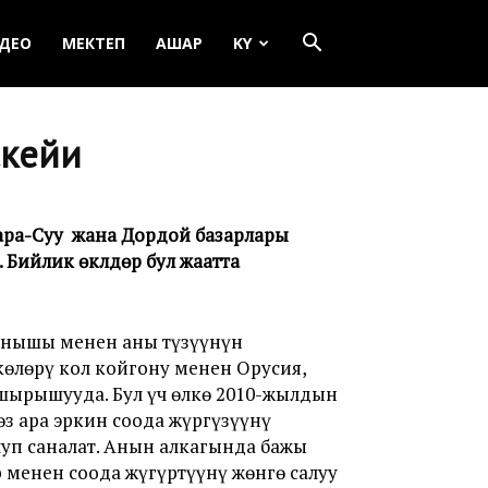
ДЕО
МЕКТЕП
АШАР
KY
скейи
 Кара-Суу жана Дордой базарлары
ийлик өкүлдөрү бул жаатта
анышы менен аны түзүүнүн
өлөрү кол койгону менен Орусия,
ашырышууда. Бул үч өлкө 2010-жылдын
з ара эркин соода жүргүзүүнү
уп саналат. Анын алкагында бажы
 менен соода жүгүртүүнү жөнгө салуу