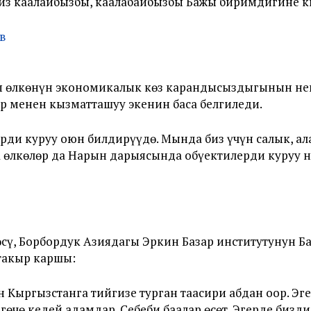
из каалайбызбы, каалабайбызбы Бажы биримдигине ки
өлкөнүн экономикалык көз карандысыздыгынын нег
өр менен кызматташуу экенин баса белгиледи.
ди куруу оюн билдирүүдө. Мында биз үчүн салык, ала
а өлкөлөр да Нарын дарыясында обүектилерди куруу ни
сү, Борбордук Азиядагы Эркин Базар институтунун 
такыр каршы:
Кыргызстанга тийгизе турган таасири абдан оор. Эг
гөчө кедей адамдар. Себеби баалар өсөт. Эгерде биз