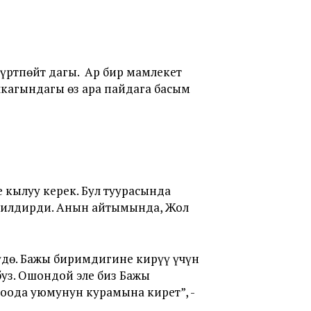
үртпөйт дагы. Ар бир мамлекет
лкагындагы өз ара пайдага басым
 кылуу керек. Бул туурасында
 билдирди. Анын айтымында, Жол
үдө. Бажы биримдигине кирүү үчүн
буз. Ошондой эле биз Бажы
оода уюмунун курамына кирет”, -