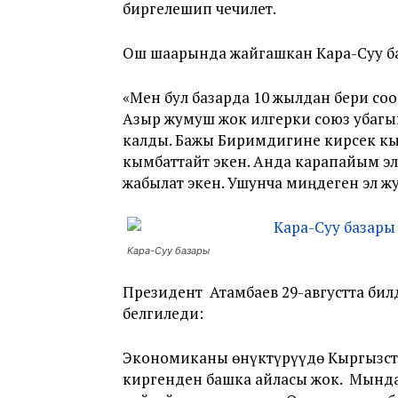
биргелешип чечилет.
Ош шаарында жайгашкан Кара-Суу б
«Мен бул базарда 10 жылдан бери со
Азыр жумуш жок илгерки союз убагын
калды. Бажы Биримдигине кирсек кы
кымбаттайт экен. Анда карапайым э
жабылат экен. Ушунча миӊдеген эл жу
Кара-Суу базары
Президент Атамбаев 29-августта би
белгиледи:
Экономиканы өнүктүрүүдө Кыргызст
киргенден башка айласы жок. Мындан