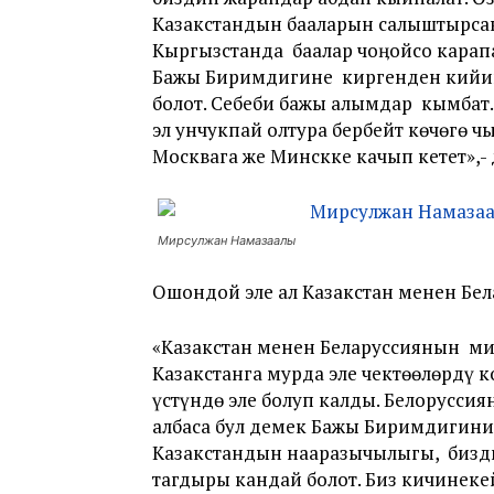
Казакстандын бааларын салыштырсак 
Кыргызстанда баалар чоӊойсо карапа
Бажы Биримдигине киргенден кийин 
болот. Себеби бажы алымдар кымбат.
эл унчукпай олтура бербейт көчөгө ч
Москвага же Минскке качып кетет»,-
Мирсулжан Намазаалы
Ошондой эле ал Казакстан менен Бе
«Казакстан менен Беларуссиянын мис
Казакстанга мурда эле чектөөлөрдү к
үстүндө эле болуп калды. Белорусс
албаса бул демек Бажы Биримдигини
Казакстандын нааразычылыгы, бизди
тагдыры кандай болот. Биз кичинеке