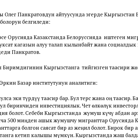
ы Олег Панкратовдун айтуусунда эгерде Кыргызстан
болорун белгиледи:
е Орусияда Казакстанда Белоруссияда иштеген мигр
уксат кагазын алуу талап кылынбайт жана социалдык 
деди Панкратов.
ы Биримдигинин Кыргызстанга тийгизген таасири жө
Эркин Базар институтунун аналитиги:
са эки түрдүү таасир бар. Бул терс жана оӊ таасир. 
бул биринчиден инвестициялык. Чет өлкөлүк инвесто
ия болот. Себеби Кыргызстанда жумуш күчү абдан ар
нча 500 миӊден ашык жумушчу мигранттар Орусияда Ка
тарга болгон саясат бир аз жеӊил болот. Бирок бир 
танга кетип калышы мүмкүн. Кыргызстанда жаш балда