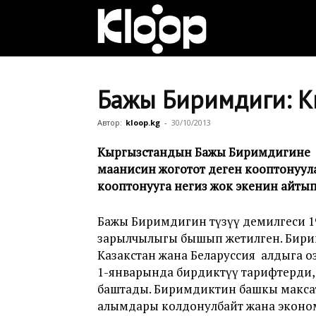
Клооп
кыргызча
Бажы Биримдиги: Кыр
Автор:
kloop.kg
-
30/10/2013
|
Кыргызстандын Бажы Биримдигине кирү
маанисин жоготот деген кооптонуулар
кооптонууга негиз жок экенин айтып,
Кыргызстан
Бажы Биримдигин түзүү демилгеси 
зарылчылыгы бышып жетилген. Бирим
жаңылыктары
Казакстан жана Беларуссия алдыга о
1-январында бирдиктүү тарифтерди, 
баштады. Биримдиктин башкы максат
алымдары колдонулбайт жана экономи