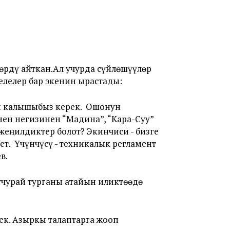
рдү айткан.Ал учурда сүйлөшүүлөр
елелер бар экенин ырастады:
п калышыбыз керек. Ошонун
нен негизинен “Мадина”, “Кара-Суу”
еңилдиктер болот? Экинчиси - бизге
ет. Үчүнчүсү - техникалык регламент
в.
учурай турганы атайын иликтөөдө
рек. Азыркы талаптарга жооп