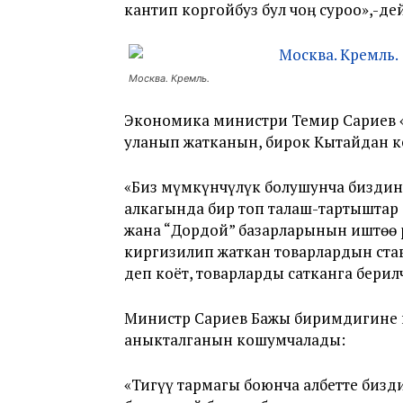
кантип коргойбуз бул чоӊ суроо»,-де
Москва. Кремль.
Экономика министри Темир Сариев «
уланып жатканын, бирок Кытайдан ке
«Биз мүмкүнчүлүк болушунча бизди
алкагында бир топ талаш-тартыштар 
жана “Дордой” базарларынын иштөө 
киргизилип жаткан товарлардын ставк
деп коёт, товарларды сатканга берил
Министр Сариев Бажы биримдигине к
аныкталганын кошумчалады:
«Тигүү тармагы боюнча албетте бизди