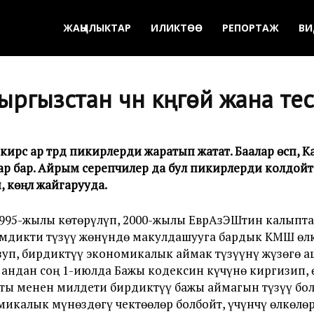
ЖАҢЫЛЫКТАР
ИЛИКТӨӨ
РЕПОРТАЖ
ВИ
гызстан үчүн күңгөйү жана те
үсү ар түрдүү пикирлерди жаратып жатат. Баалар өсүп,
 бар. Айрым серепчилер да бул пикирлерди колдойт. Б
 көңүл жайгарууда.
1995-жылы көтөрүлүп, 2000-жылы ЕврАзЭШтин калыпт
дикти түзүү жөнүндө макулдашууга бардык КМШ өлк
зуп, бирдиктүү экономикалык аймак түзүүнү жүзөгө 
андан соң 1-июлда Бажы кодексин күчүнө киргизип, ө
ы менен милдети бирдиктүү бажы аймагын түзүү бол
калык мүнөздөгү чектөөлөр болбойт, үчүнчү өлкөлөр