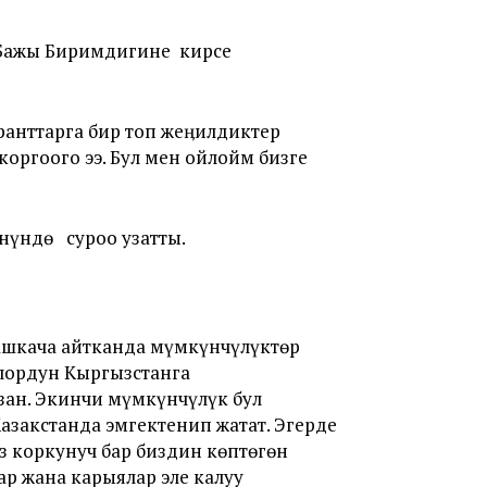
 Бажы Биримдигине кирсе
анттарга бир топ жеӊилдиктер
коргоого ээ. Бул мен ойлойм бизге
нүндө суроо узатты.
Башкача айтканда мүмкүнчүлүктөр
рлордун Кыргызстанга
зан. Экинчи мүмкүнчүлүк бул
закстанда эмгектенип жатат. Эгерде
аз коркунуч бар биздин көптөгөн
р жана карыялар эле калуу