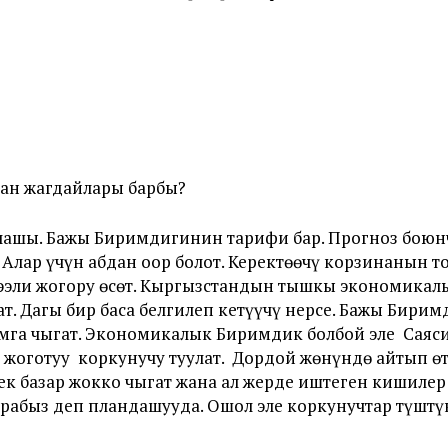
ан жагдайлары барбы?
лашы. Бажы Биримдигинин тарифи бар. Прогноз боюнча
 Алар үчүн абдан оор болот. Керектөөчү корзинанын т
эли жогору өсөт. Кыргызстандын тышкы экономикалык
т. Дагы бир баса белгилеп кетүүчү нерсе. Бажы Бирим
га чыгат. Экономикалык Биримдик болбой эле Саяси
 жоготуу коркунучу туулат. Дордой жөнүндө айтып ө
ек базар жокко чыгат жана ал жерде иштеген кишиле
рабыз деп пландашууда. Ошол эле коркунучтар түштү