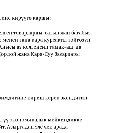
гине кирүүгө каршы:
елген товарларды сатып жан багабыз.
 менен гана кара курсакты тойгозуп
 Анысы аз келгенсип тамак-аш да
Дордой жана Кара-Суу базарлары
Биримдигине кириш керек экендигин
ктүү экономикалык мейкиндикке
т. Азыртадан эле чек арада