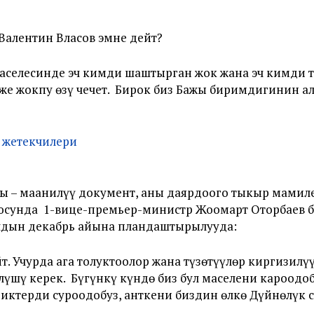
алентин Власов эмне дейт?
селесинде эч кимди шаштырган жок жана эч кимди т
же жокпу өзү чечет. Бирок биз Бажы биримдигинин а
ы – маанилүү документ, аны даярдоого тыкыр мамиле
ьюсунда 1-вице-премьер-министр Жоомарт Оторбаев
ылдын декабрь айына пландаштырылууда:
. Учурда ага толуктоолор жана түзөтүүлөр киргизилү
лүшү керек. Бүгүнкү күндө биз бул маселени кароодо
терди суроодобуз, анткени биздин өлкө Дүйнөлүк с