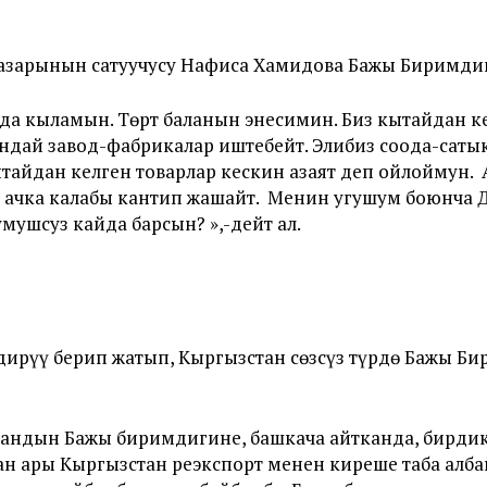
азарынын сатуучусу Нафиса Хамидова Бажы Биримди
ода кыламын. Төрт баланын энесимин. Биз кытайдан к
дай завод-фабрикалар иштебейт. Элибиз соода-сатык
тайдан келген товарлар кескин азаят деп ойлоймун.
л ачка калабы кантип жашайт. Менин угушум боюнча 
мушсуз кайда барсын? »,-дейт ал.
лдирүү берип жатып, Кыргызстан сөзсүз түрдө Бажы 
андын Бажы биримдигине, башкача айтканда, бирди
 ары Кыргызстан реэкспорт менен киреше таба албай