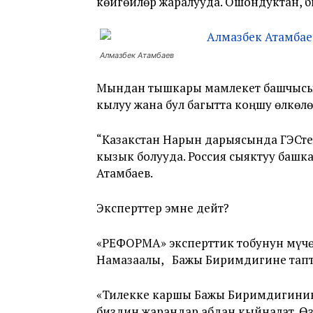
көйгөйлөр жаралууда. Ошондуктан, б
Алмазбек Атамбаев
Мындан тышкары мамлекет башчысы 
кылуу жана бул багытта коңшу өлкөл
“Казакстан Нарын дарыясында ГЭСтер
кызык болууда. Россия сыяктуу башк
Атамбаев.
Эксперттер эмне дейт?
«РЕФОРМА» эксперттик тобунун мүчө
Намазаалы, Бажы Биримдигине тап
«Тилекке каршы Бажы Биримдигинин 
биздин жарандар абдан кыйналат. Өз