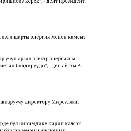
ришибиз керек”, - дейт президент.
изги шарты энергия менен камсыз
р үчүн арзан электр энергиясы
етин билдирүүдө”, - деп айтты А.
Башкаруучу директору Мирсулжан
ерде бул Биримдике кирип калсак
дин баалар менен Орусиянын