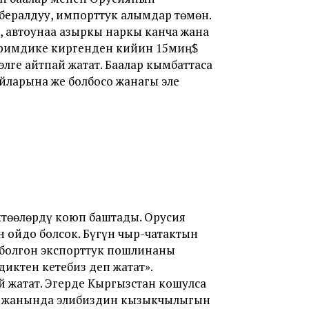
бералдуу, импорттук алымдар төмөн.
, автоунаа азыркы наркы канча жана
иримдике киргенден кийин 15миӊ$
лге айтпай жатат. Баалар кымбаттаса
айларына же болбосо жанагы эле
ктөөлөрдү коюп баштады. Орусия
н ойдо болсок. Бүгүн чыр-чатактын
е болгон экспорттук пошлинаны
ктен кетебиз деп жатат».
 жатат. Эгерде Кыргызстан кошулса
нүн жанында элибиздин кызыкчылыгын