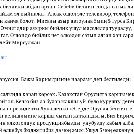
биздики абдан арзан. Себеби биздин соода-сатык ли
йым эл кыйналат. Алсак ошол эле телевизор, телефон
канча болот. Мисалы азыр автоунаа 5миӊ $ турса Б
 Эмнегедир азыркы бийлик ушул маселелер тууралуу, э
ыгат. Ошондо бийлик чет өлкөдөн сатып алган хан сар
 дейт Мирсулжан.
ларуссия Бажы Биримдигине нааразы деп белгиледи:
алында карап көрсөк . Казакстан Орусияга каршы че
ойгон. Кечээ биз аа булар жакшы үй-бүлө курушту деге
иянын президенти Лукашенко «Эгерде Орусия бензинг
н келишимине каршы чыгып жаткандыгы, Биз Биримди
н алкоголдук продукциябызды унубузду кабыл албай
й өлкөбүз бюджетибиз да чоӊ эмес. Ушул 3 чоӊ өлкө