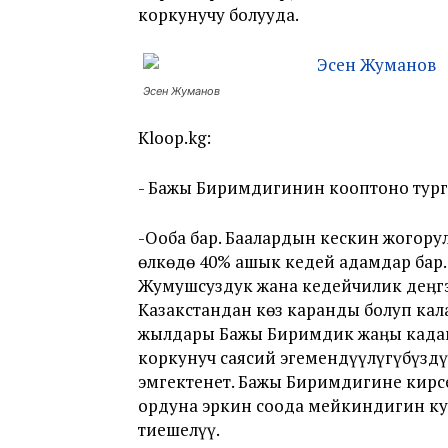
коркунучу болууда.
Эсен Жуманов
Kloop.kg:
- Бажы Биримдигинин кооптоно тург
-Ооба бар. Баалардын кескин жогору
өлкөдө 40% ашык кедей адамдар бар.
Жумушсуздук жана кедейчилик деӊгэ
Казакстандан көз каранды болуп кала
жылдары Бажы Биримдик жаӊы кадам
коркунуч саясий эгемендүүлүгүбүздү
эмгектенет. Бажы Биримдигине кирс
ордуна эркин соода мейкиндигин ку
тиешелүү.