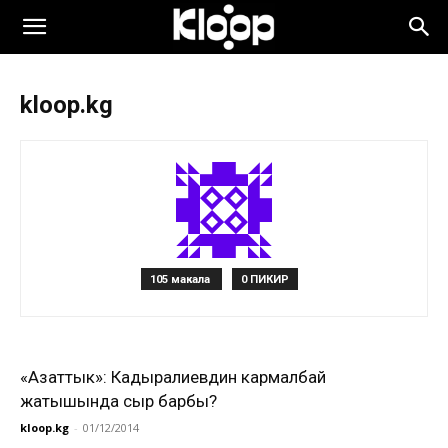
kloop.kg
105 макала
0 ПИКИР
«Азаттык»: Кадыралиевдин кармалбай
жатышында сыр барбы?
kloop.kg
-
01/12/2014