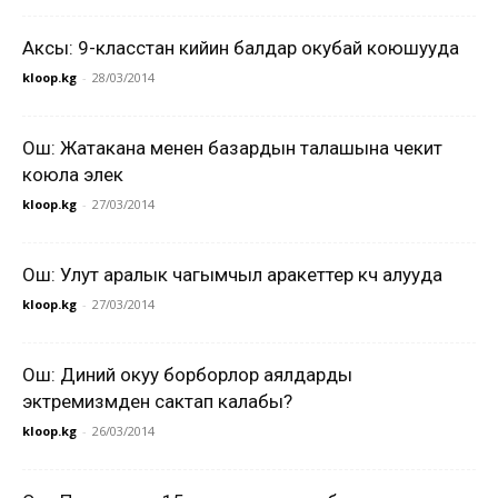
Аксы: 9-класстан кийин балдар окубай коюшууда
kloop.kg
-
28/03/2014
Ош: Жатакана менен базардын талашына чекит
коюла элек
kloop.kg
-
27/03/2014
Ош: Улут аралык чагымчыл аракеттер күч алууда
kloop.kg
-
27/03/2014
Ош: Диний окуу борборлор аялдарды
эктремизмден сактап калабы?
kloop.kg
-
26/03/2014