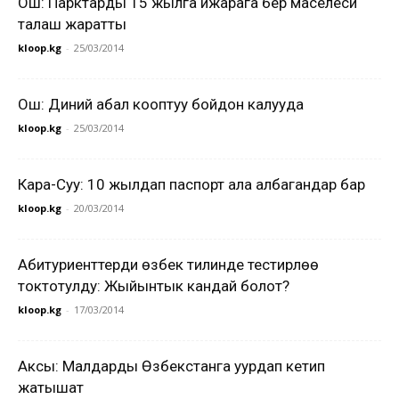
Ош: Парктарды 15 жылга ижарага берүү маселеси
талаш жаратты
kloop.kg
-
25/03/2014
Ош: Диний абал кооптуу бойдон калууда
kloop.kg
-
25/03/2014
Кара-Суу: 10 жылдап паспорт ала албагандар бар
kloop.kg
-
20/03/2014
Абитуриенттерди өзбек тилинде тестирлөө
токтотулду: Жыйынтык кандай болот?
kloop.kg
-
17/03/2014
Аксы: Малдарды Өзбекстанга уурдап кетип
жатышат