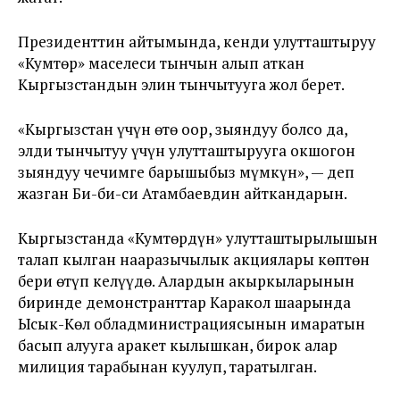
Президенттин айтымында, кенди улутташтыруу
«Кумтөр» маселеси тынчын алып аткан
Кыргызстандын элин тынчытууга жол берет.
«Кыргызстан үчүн өтө оор, зыяндуу болсо да,
элди тынчытуу үчүн улутташтырууга окшогон
зыяндуу чечимге барышыбыз мүмкүн», — деп
жазган Би-би-си Атамбаевдин айткандарын.
Кыргызстанда «Кумтөрдүн» улутташтырылышын
талап кылган нааразычылык акциялары көптөн
бери өтүп келүүдө. Алардын акыркыларынын
биринде демонстранттар Каракол шаарында
Ысык-Көл обладминистрациясынын имаратын
басып алууга аракет кылышкан, бирок алар
милиция тарабынан куулуп, таратылган.