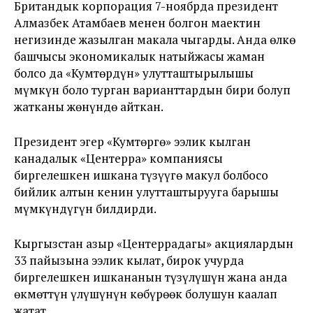
Британдык корпорация 7-ноябрда президент
Алмазбек Атамбаев менен болгон маектин
негизинде жазылган макала чыгарды. Анда өлкө
башчысы экономикалык натыйжасы жаман
болсо да «Кумтөрдүн» улутташтырылышы
мүмкүн боло турган варианттардын бири болуп
жатканы жөнүндө айткан.
Президент эгер «Кумтөргө» ээлик кылган
канадалык «Центерра» компаниясы
биргелешкен ишкана түзүүгө макул болбосо
бийлик алтын кенин улутташтырууга барышы
мүмкүндүгүн билдирди.
Кыргызстан азыр «Центеррадагы» акциялардын
33 пайызына ээлик кылат, бирок учурда
биргелешкен ишкананын түзүлүшүн жана анда
өкмөттүн үлүшүнүн көбүрөөк болушун каалап
жатат.