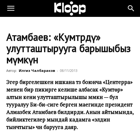
Атамбаев: «Кумтөрдү»
улутташтырууга барышыбыз
мүмкүн
Автор:
Илгиз Чалбараков
-
08/11/2013
Эгер биргелешкен ишкана түзүү боюнча «Центерра»
менен бир пикирге келише албасак «Кумтөр»
алтын кени улутташтырылышы мүмкүн — бул
тууралуу Би-би-сиге берген маегинде президент
Алмазбек Атамбаев билдирди. Анын айтымында,
бийликтегилер мындай кадамга
«
элдин
тынчтыгы
»
үчүн барууга даяр
.