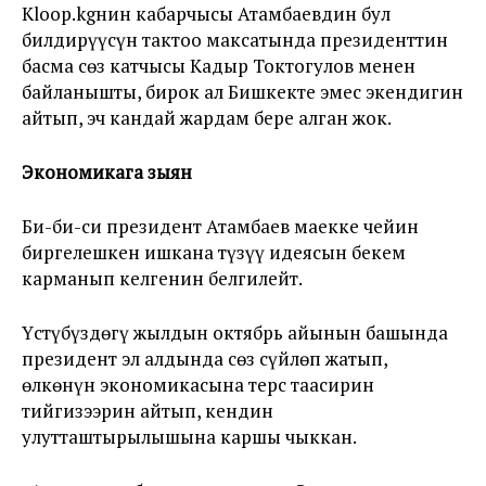
Kloop.kgнин кабарчысы Атамбаевдин бул
билдирүүсүн тактоо максатында президенттин
басма сөз катчысы Кадыр Токтогулов менен
байланышты, бирок ал Бишкекте эмес экендигин
айтып, эч кандай жардам бере алган жок.
Экономикага зыян
Би-би-си президент Атамбаев маекке чейин
биргелешкен ишкана түзүү идеясын бекем
карманып келгенин белгилейт.
Үстүбүздөгү жылдын октябрь айынын башында
президент эл алдында сөз сүйлөп жатып,
өлкөнүн экономикасына терс таасирин
тийгизээрин айтып, кендин
улутташтырылышына каршы чыккан.