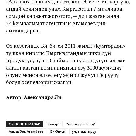
«Ал жакта тобокелдик өтө көп. Элестетип көргүлө,
андай чечимден улам Кыргызстан 7 миллиард
сомдой каражат жоготот», — деп жазган анда
24.kg маалымат агенттиги Атамбаевдин
айткандарын.
Өз кезегинде Би-би-си 2011-жылы «Кумтөрдөн»
түшкөн киреше Кыргызстандын ички дүң
продуктусунун 10 пайызын түзгөндүгүн, ал эми
алтын казган компаниянын өзү 3000 жумушчу
оруну менен өлкөдөгү эң ири жумуш берүүчү
болуп эсепелээрин жазган.
Автор
: Александра Ли
ОКШОШ ТЕМАЛАР
"кумтөр"
"центерра Голд"
Алмазбек Атамбаев
Би-би-си
улутташтыруу