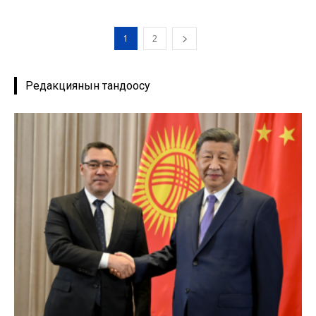
1
2
Редакциянын тандоосу