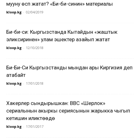
мууну өсүп жатат? «Би-би-синин» материалы
kloop.kg
-
02/04/2019
Би-би-си: Кыргызстанда Кытайдын «жаштык
эликсиринен» улам эшектер азайып жатат
kloop.kg
-
12/10/2018
Би-Би-Си Кыргызстанды мындан ары Киргизия деп
атабайт
kloop.kg
-
17/01/2018
Хакерлер сындырышкан: BBC «Шерлок»
сериалынын акыркы сериясынын жарыкка чыгып
кетишин иликтөөдө
kloop.kg
-
17/01/2017