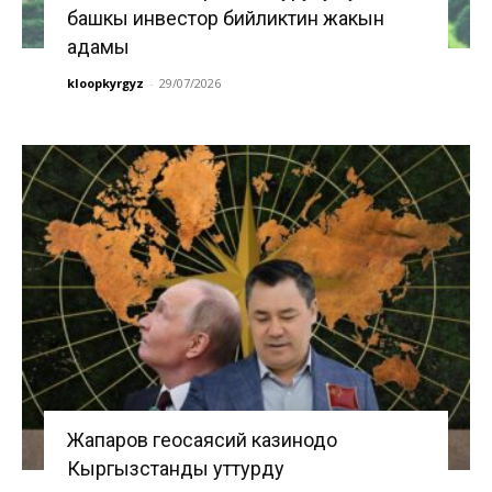
башкы инвестор бийликтин жакын
адамы
kloopkyrgyz
-
29/07/2026
Жапаров геосаясий казинодо
Кыргызстанды уттурду