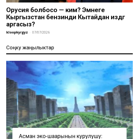
Орусия болбосо — ким? Эмнеге
Кыргызстан бензинди Кытайдан издөөгө
аргасыз?
kloopkyrgyz
-
07/07/2026
Соңку жаңылыктар
Асман эко-шаарынын курулушу: