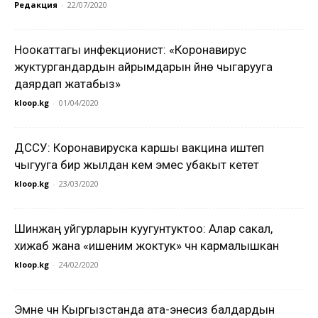
Редакция
-
22/07/2020
Ноокаттагы инфекционист: «Коронавирус
жуктургандардын айрымдарын үйүнө чыгарууга
даярдап жатабыз»
kloop.kg
-
01/04/2020
ДССУ: Коронавируска каршы вакцина иштеп
чыгууга бир жылдан кем эмес убакыт кетет
kloop.kg
-
23/03/2020
Шинжаң уйгурларын куугунтуктоо: Алар сакал,
хижаб жана «ишеним жоктук» үчүн кармалышкан
kloop.kg
-
24/02/2020
Эмне үчүн Кыргызстанда ата-энесиз балдардын