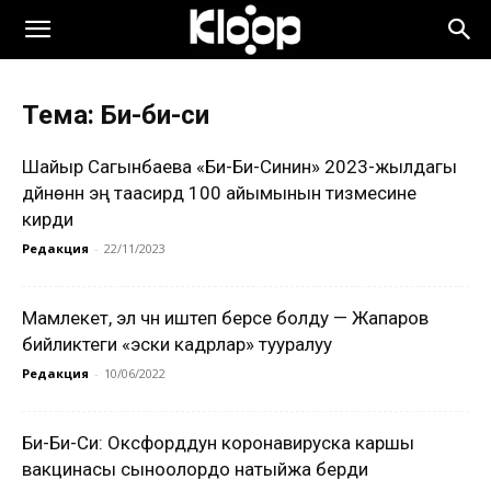
Тема: Би-би-си
Шайыр Сагынбаева «Би-Би-Синин» 2023-жылдагы
дүйнөнүн эң таасирдүү 100 айымынын тизмесине
кирди
Редакция
-
22/11/2023
Мамлекет, эл үчүн иштеп берсе болду — Жапаров
бийликтеги «эски кадрлар» тууралуу
Редакция
-
10/06/2022
Би-Би-Си: Оксфорддун коронавируска каршы
вакцинасы сыноолордо натыйжа берди