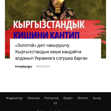
«Золотой» деп чакырушчу.
Кыргызстандык киши кандайча
алданып Украинага согушка барган
kloopkyrgyz
-
04/06/2026
Жаңылыктар
Иликтөө
Репортаж
Видео
Мектеп
Ашар
KY