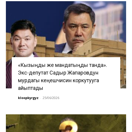
«Кызыңды же мандатыңды танда».
Экс-депутат Садыр Жапаровдун
мурдагы кеңешчисин коркутууга
айыптады
kloopkyrgyz
-
25/06/2026