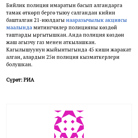
Бийлик полиция имаратын басып алгандарга
тамак өткөрүп берүүгө тыюу салгандан кийин
башталган 21-июлдагы
нааразычылык акциясы
маалында
митингчилер полицияны көздөй
таштарды ыргытышкан. Анда полиция
көздөн
жаш агызчу газ менен аткылашкан.
Кагылышуунун жыйынтыгында 45 киши жаракат
алган, алардын 25и полиция кызматкерлери
болушкан.
Сүрөт: РИА