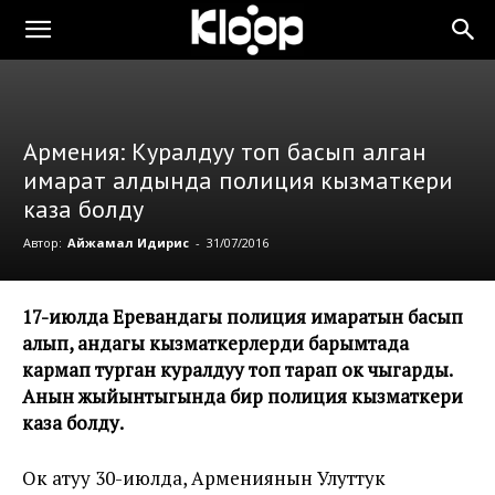
Армения: Куралдуу топ басып алган
имарат алдында полиция кызматкери
каза болду
Автор:
Айжамал Идирис
-
31/07/2016
17-июлда Еревандагы полиция имаратын басып
алып, андагы кызматкерлерди барымтада
кармап турган куралдуу топ тарап ок чыгарды.
Анын жыйынтыгында бир полиция кызматкери
каза болду.
Ок атуу 30-июлда, Армениянын Улуттук