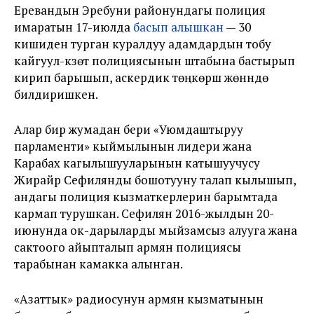
Еревандын Эребуни районундагы полиция
имаратын 17-июлда
басып алышкан
— 30
кишиден турган куралдуу адамдардын тобу
кайгуул-күзөт полициясынын штабына бастырып
кирип барышып, аскердик төңкөрүш жөнүндө
билдиришкен.
Алар бир жумадан бери «Уюмдаштыруу
парламенти» кыймылынын лидери жана
Карабах кагылышууларынын катышуучусу
Жирайр Сефилянды бошотууну талап кылышып,
андагы полиция кызматкерлерин барымтада
кармап турушкан. Сефилян 2016-жылдын 20-
июнунда ок-дарыларды мыйзамсыз алууга жана
сактоого айыпталып армян полициясы
тарабынан камакка алынган.
«Азаттык» радиосунун армян кызматынын