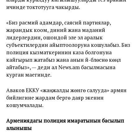
ичинде токтотууга чакырды.
«Биз расмий адамдар, саясий партиялар,
жарандык коом, диний жана маданий
лидерлердин, ошондой эле эл аралык
субъектилердин айыптоолоруна кошулабыз. Биз
полиция кызматкеринин каза болгонуна
кайгырып жатабыз жана анын үй-бүлөсүнө көңүл
айтабыз», — деди ал News.am басылмасына
курган маегинде.
Аваков ЕККУ «жаңжалды жөнгө салууда» армян
бийлигине жардам берүүгө даяр экенин
кошумчалады.
Армениядагы полиция имаратынын басылып
алынышы