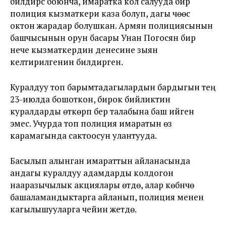
билдирүүсү боюнча, имаратка кол салууда бир
полиция кызматкери каза болуп, дагы үчөөсү
октон жарадар болушкан. Армян полициясынын
башчысынын орун басары Унан Погосян бир
нече кызматкердин денесине зыян
келтирилгенин билдирген.
Куралдуу топ барымтадагылардын бардыгын тең
23-июлда бошоткон, бирок бийликтин
куралдарды өткөрүп берүү талабына баш ийген
эмес. Учурда топ полиция имаратын өз
карамагында сактоосун улантууда.
Басылып алынган имараттын айланасында
андагы куралдуу адамдарды колдогон
нааразычылык акциялары өтүүдө, алар көбүнчө
башаламандыктарга айланып, полиция менен
кагылышууларга чейин жетүүдө.