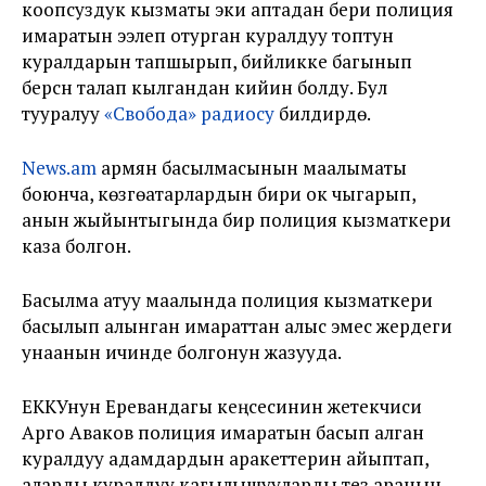
коопсуздук кызматы эки аптадан бери полиция
имаратын ээлеп отурган куралдуу топтун
куралдарын тапшырып, бийликке багынып
берүүсүн талап кылгандан кийин болду. Бул
тууралуу
«Свобода» радиосу
билдирүүдө.
News.am
армян басылмасынын маалыматы
боюнча, көзгөатарлардын бири ок чыгарып,
анын жыйынтыгында бир полиция кызматкери
каза болгон.
Басылма атуу маалында полиция кызматкери
басылып алынган имараттан алыс эмес жердеги
унаанын ичинде болгонун жазууда.
ЕККУнун Еревандагы кеңсесинин жетекчиси
Арго Аваков полиция имаратын басып алган
куралдуу адамдардын аракеттерин айыптап,
аларды куралдуу кагылышууларды тез аранын