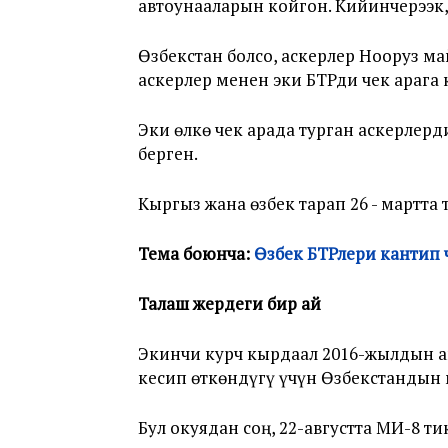
автоунааларын койгон. Кийинчерээк
Өзбекстан болсо, аскерлер Нооруз м
аскерлер менен эки БТРди чек арага
Эки өлкө чек арада турган аскерлер
берген.
Кыргыз жана өзбек тарап 26 - мартта
Тема боюнча:
Өзбек БТРлери кантип ч
Талаш жердеги бир ай
Экинчи курч кырдаал 2016-жылдын а
кесип өткөндүгү үчүн Өзбекстандын
Бул окуядан соң, 22-августта МИ-8 