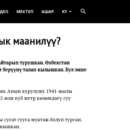
ДЕО
МЕКТЕП
АШАР
KY
лык маанилүү?
айтарып турушкан. Өзбекстан
т берүүнү талап кылышкан. Бул эмне
кан. Анын курулушу 1941-жылы
5 млн куб метр көлөмдөгү суу
 сугат сууга муктаж болуп турган.
анышкан.