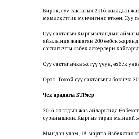
Бирок, суу сактагыч 2016-жылдын ж
мамлекеттик менчигине өткөн. Суу с
Суу сактагыч Кыргызстандын аймагы
айылында жашаган 200 өзбек жаранд
сактагычты өзбек аскерлери кайтар
Суу сактагычка жетүү үчүн, өзбек ун
Орто-Токой суу сактагычы боюнча 20
Чек арадагы БТРлер
2016-жылдын жаз айларында Өзбекст
суранышкан. Кыргыз тарап мындай 
Мындан улам, 18-мартта Өзбекстан к