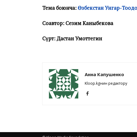
Тема боюнча:
Өзбекстан Унгар-Тоод
Соавтор: Сезим Каныбекова
Сүрөт: Дастан Умоттегин
Анна Капушенко
Kloop.kgнин редактору