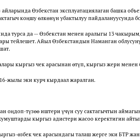
аз айларында Өзбекстан эксплуатациялаган башка об
актагыч коңшу өлкөнүн убактылуу пайдалануусунда бо
нда турса да — Өзбекстан менен аралыгы 13 чакырым
ары тейлешет. Айыл Өзбекстандын Наманган облусуну
ышат.
аалары кыргыз чек арасынан өтүп, кыргыз жери менен
16-жылы эки курч кырдаал жаралган.
ан оңдоп-түзөө иштери үчүн суу сактагычтын аймагы
жумуштарды кыргыз адистери жасоо керектигин айты
ыргыз-өзбек чек арасындагы талаш жерге эки БТР жан