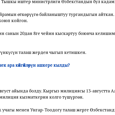
, Тышкы иштер министрлиги Өзбекстандын бул кадам
айрамын өткөрүүгө байланыштуу тургандыгын айткан.
 коюп койгон.
дин санын 20дан 8ге чейин кыскартуу боюнча келишим 
 түнкүсүн талаш жерден чыгып кетишкен.
ек ара көйгөйлөрүн ашкере кылды?
вгуст айында болду. Кыргыз милициясы 13-августта 
 милиция кызматкерин колго түшүргөн.
тик учагы менен Унгар-Тоодогу талаш жерге Өзбекстан