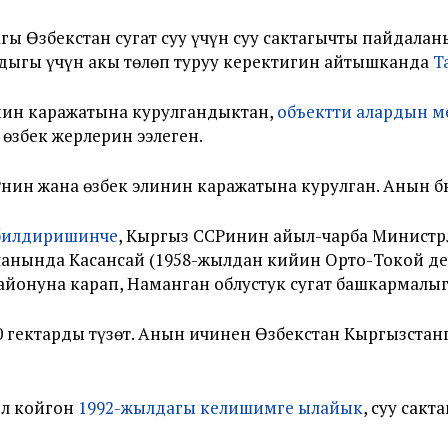
гы Өзбекстан сугат суу үчүн суу сактагычты пайдала
дыгы үчүн акы төлөп туруу керектигин айтышканда
Т
нин каражатына курулгандыктан,
объектти алардын м
өзбек жерлерин ээлеген.
нин жана өзбек элинин каражатына курулган. Анын бю
 билдиришинче
, Кыргыз ССРинин айыл-чарба Минист
анында Касансай (1958-жылдан кийин Орто-Токой деп
айонуна карап, Наманган облустук сугат башкармалы
 гектарды түзөт. Анын ичинен Өзбекстан Кыргызстанг
ол койгон
1992-жылдагы келишимге ылайык
, суу сак