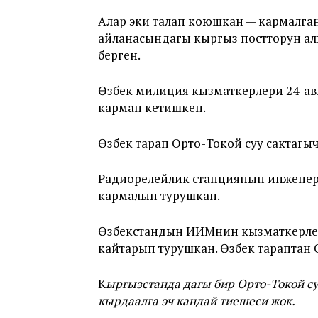
Алар эки талап коюшкан — кармалга
айланасындагы кыргыз постторун ал
берген.
Өзбек милиция кызматкерлери 24-ав
кармап кетишкен.
Өзбек тарап Орто-Токой суу сактагыч
Радиорелейлик станциянын инженерл
кармалып турушкан.
Өзбекстандын ИИМнин кызматкерлери
кайтарып турушкан. Өзбек тараптан О
К
ыргызстанда дагы бир Орто-Токой су
кырдаалга эч кандай тиешеси жок.