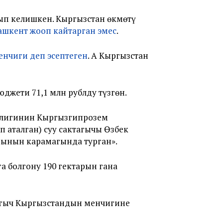
нып келишкен. Кыргызстан өкмөтү
ашкент жооп кайтарган эмес
.
енчиги деп эсептеген
. А Кыргызстан
джети 71,1 млн рублду түзгөн.
рлигинин Кыргызгипрозем
 аталган) суу сактагычы Өзбек
гынын карамагында турган».
а болгону 190 гектарын гана
тагыч Кыргызстандын менчигине