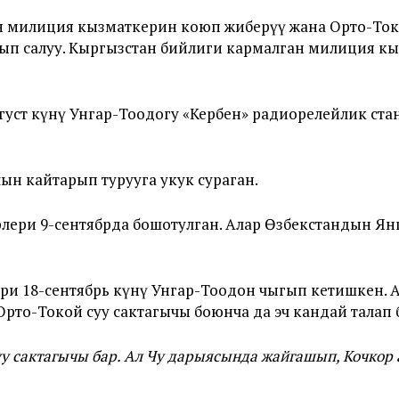
н милиция кызматкерин коюп жиберүү жана Орто-Ток
ып салуу. Кыргызстан бийлиги кармалган милиция кы
густ күнү Унгар-Тоодогу «Кербен» радиорелейлик ст
ын кайтарып турууга укук сураган.
ери 9-сентябрда бошотулган. Алар Өзбекстандын Я
 18-сентябрь күнү Унгар-Тоодон чыгып кетишкен. А
рто-Токой суу сактагычы боюнча да эч кандай талап 
у сактагычы бар. Ал Чу дарыясында жайгашып, Кочкор 