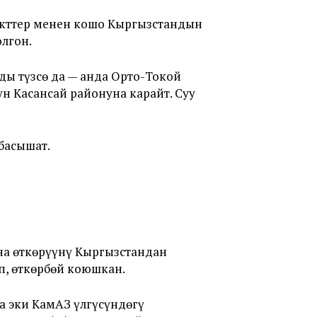
ъекттер менен кошо Кыргызстандын
лгон.
ды түзсө да — анда Орто-Токой
н Касансай районуна карайт. Суу
 басышат.
на өткөрүүнү Кыргызстандан
п, өткөрбөй коюшкан.
а эки КамАЗ үлгүсүндөгү