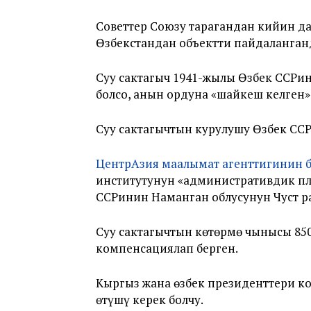
Советтер Союзу тарагандан кийин да
Өзбекстандан объектти пайдаланган
Суу сактагыч 1941-жылы Өзбек ССРи
болсо, анын ордуна «шайкеш келген» 
Суу сактагычтын курулушу Өзбек ССР
ЦентрАзия маалымат агенттигинин
институтунун «административдик пл
ССРинин Наманган облусунун Чуст р
Суу сактагычтын көтөрмө чынысы 850
компенсациялап берген.
Кыргыз жана өзбек президенттери к
өтүшү керек болчу.