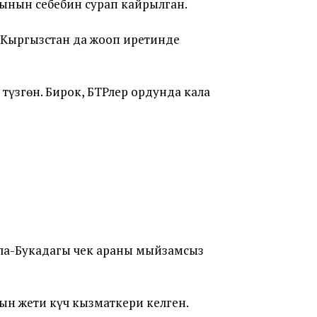
ынын себебин сурап кайрылган.
 Кыргызстан да жооп иретинде
түзгөн. Бирок, БТРлер ордунда кала
Ала-Букадагы чек араны мыйзамсыз
дын жети күч кызматкери келген.