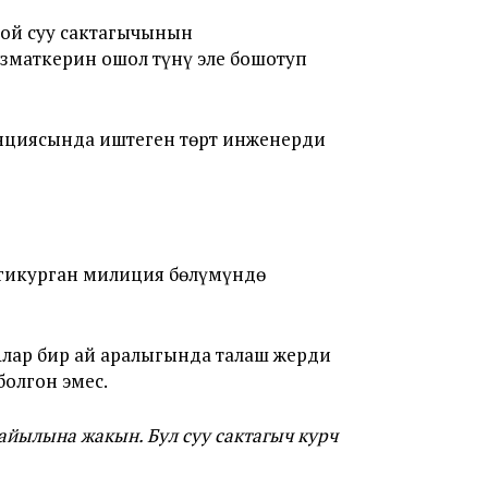
ой суу сактагычынын
зматкерин ошол түнү эле бошотуп
анциясында иштеген төрт инженерди
нгикурган милиция бөлүмүндө
лар бир ай аралыгында талаш жерди
болгон эмес.
айылына жакын. Бул суу сактагыч курч