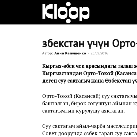
Клооп
кыргызча
Өзбекстан үчүн Орт
Автор:
Анна Капушенко
-
20/09/2016
|
Кыргыз-өзбек чек арасындагы талаш 
Кыргызстандан Орто-Токой (Касансай
деген суу сактагыч жана Өзбекстан ү
Кыргызстан
Орто-Токой (Касансай) суу сактагы
башталган, бирок согуштун айынан к
жаңылыктары
сактагычтын курулушу аяктаган.
Суу сактагыч айыл-чарба маселелерин
Совет доорунда өзбек тарап суу сак