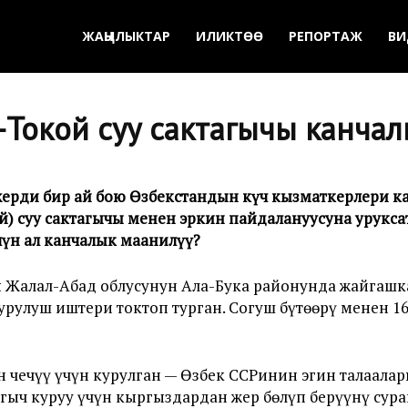
ЖАҢЫЛЫКТАР
ИЛИКТӨӨ
РЕПОРТАЖ
ВИ
о-Токой суу сактагычы канча
жерди бир ай бою Өзбекстандын күч кызматкерлери к
) суу сактагычы менен эркин пайдалануусуна урукса
чүн ал канчалык маанилүү?
чы Жалал-Абад облусунун Ала-Бука районунда жайгаш
урулуш иштери токтоп турган. Согуш бүтөөрү менен 16
 чечүү үчүн курулган — Өзбек ССРинин эгин талаалары
тагыч куруу үчүн кыргыздардан жер бөлүп берүүнү сур