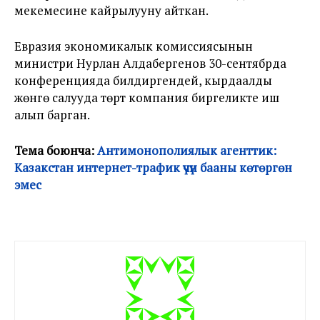
мекемесине кайрылууну айткан.
Евразия экономикалык комиссиясынын
министри Нурлан Алдабергенов 30-сентябрда
конференцияда билдиргендей, кырдаалды
жөнгө салууда төрт компания биргеликте иш
алып барган.
Тема боюнча:
Антимонополиялык агенттик:
Казакстан интернет-трафик үчүн бааны көтөргөн
эмес