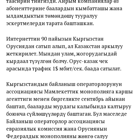
таасирин тийгизди. Айрым компаниялар өз
абоненттерине баалардын кымбатташы жана
ылдамдыктын төмөндөшү тууралуу
эскертмелерди тарата башташкан.
Интернеттин 90 пайызын Кыргызстан
Орусиядан сатып алып, ал Казакстан аркылуу
жеткирилет. Мындан улам, жогорудагыдай
кырдаал түзүлгөн болчу. Орус-казак чек
арасында трафик 1$ мбит/сек. баада сатылат.
Кыргызстандын байланыш операторлорунун
ассоциациясы Мамлекеттик монополияга каршы
агенттиги менен биргеликте сентябрь айынан
баштап, бааларды мурдагы калыбында калтыруу
боюнча сүйлөшүүлөрдү баштаган. Бул маселеде
Байланыш операторлор ассоциациясы
евразиялык комиссия жана Орусиянын
Федералдык монополияны жөнгө салуу