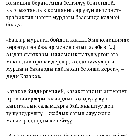
жемишин берди. Анда белгилүү болгондой,
кыргызстандык компаниялар үчүн интернет-
трафиктин наркы мурдагы баасында калмай
болду.
«Баалар мурдагы бойдон калды. Эми келишимде
көрсөтүлгөн баалар менен сатып алабыз. […]
Андан сырткары, ылдамдыкты түшүргөн ата-
мекендик провайдерлер, колдонуучуларга
мурдагы бааларды кайтарып бериши керек», —
деди Казаков.
Казаков билдиргендей, Казакстандын интернет-
провайдерлери баалардын көтөрүлүшүн
капиталдык салымдарга байланыштуу деп
түшүндүрүштү — жабдык сатып алуу жана
магистралдарды кеңейтүү.
«Ар бир компаниянын баалары ар түрдүү, мбит/