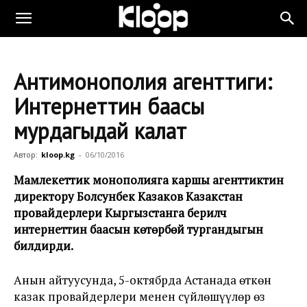
Антимонополия агенттиги:
Интернеттин баасы
мурдагыдай калат
Автор:
kloop.kg
-
06/10/2016
Мамлекеттик монополияга каршы агенттиктин
директору Болсунбек Казаков Казакстан
провайдерлери Кыргызстанга берилүүчү
интернеттин баасын көтөрбөй тургандыгын
билдирди.
Анын айтуусунда, 5-октябрда Астанада өткөн
казак провайдерлери менен сүйлөшүүлөр өз