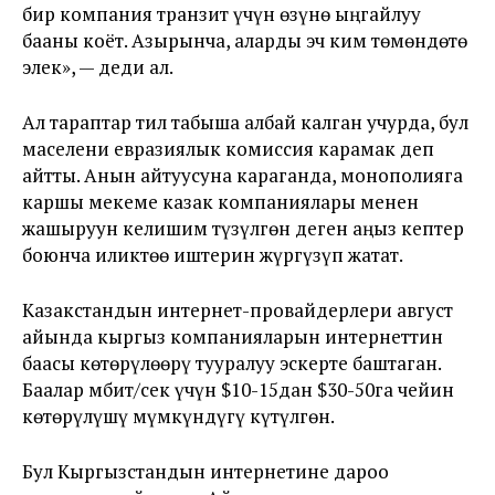
бир компания транзит үчүн өзүнө ыңгайлуу
бааны коёт. Азырынча, аларды эч ким төмөндөтө
элек», — деди ал.
Ал тараптар тил табыша албай калган учурда, бул
маселени евразиялык комиссия карамак деп
айтты. Анын айтуусуна караганда, монополияга
каршы мекеме казак компаниялары менен
жашыруун келишим түзүлгөн деген аңыз кептер
боюнча иликтөө иштерин жүргүзүп жатат.
Казакстандын интернет-провайдерлери август
айында кыргыз компанияларын интернеттин
баасы көтөрүлөөрү тууралуу эскерте баштаган.
Баалар мбит/сек үчүн $10-15дан $30-50га чейин
көтөрүлүшү мүмкүндүгү күтүлгөн.
Бул Кыргызстандын интернетине дароо