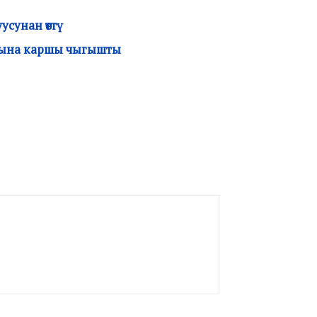
сунан өттү
шына каршы чыгышты