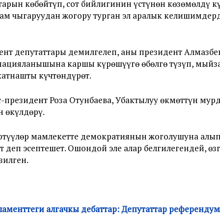
арын көбөйтүп, сот бийлигинин үстүнөн көзөмөлдү кү
ам чыгаруудан жогору турган эл аралык келишимдер
ент депутаттары демилгелеп, аны президент Алмазбе
рпацияланышына каршы күрөшүүгө өбөлгө түзүп, мыйз
атнашты күчтөндүрөт.
-президент Роза Отунбаева, Убактылуу өкмөттүн мур
 өкүлдөрү.
өртүүлөр мамлекетте демократиянын жоголушуна алып
ат деп эсептешет. Ошондой эле алар белгилегендей, ө
зилген.
рламенттеги алгачкы дебаттар: Депутаттар референд