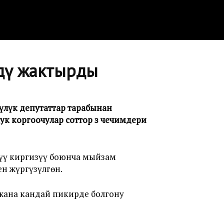
рдү жактырды
үлүк депутаттар тарабынан
ук коргоочулар соттор өз чечимдери
түү киргизүү боюнча мыйзам
н жүргүзүлгөн.
 жана кандай пикирде болгону