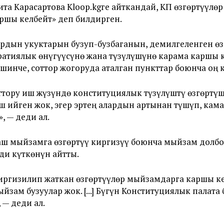
та Карасартова Kloop.kgге айткандай, КП өзгөртүүлө
ршы келбейт» деп билдирген.
рдын укуктарын бузуп-бузбаганын, демилгеленген өз
ратиялык өнүгүүсүнө жана түзүлүшүнө карама каршы 
ешинче, соттор жогоруда аталган пункттар боюнча оң
тору иш жүзүндө конституциялык түзүлүштү өзгөртүшт
йген жок, эгер эртең алардын артынан түшүп, камап,
, — деди ал.
ш мыйзамга өзгөртүү киргизүү боюнча мыйзам долб
ди күткөнүн айтты.
иргизилип жаткан өзгөртүүлөр мыйзамдарга каршы ке
йзам бузуулар жок. [...] Бүгүн Конституциялык палат
— деди ал.