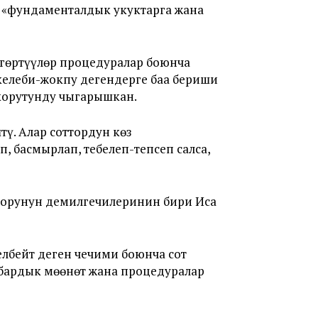
р «фундаменталдык укуктарга жана
гөртүүлөр процедуралар боюнча
келеби-жокпу дегендерге баа бериши
 корутунду чыгарышкан.
ү. Алар соттордун көз
 басмырлап, тебелеп-тепсеп салса,
оорунун демилгечилеринин бири Иса
лбейт деген чечими боюнча сот
а бардык мөөнөт жана процедуралар