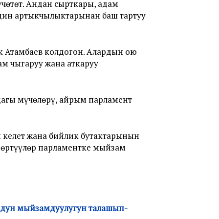
чөтөт. Андан сырткары, адам
дин артыкчылыктарынан баш тартуу
к Атамбаев колдогон. Алардын ою
ам чыгаруу жана аткаруу
дагы мүчөлөрү, айрым парламент
 келет жана бийлик бутактарынын
згөртүүлөр парламентке мыйзам
умдун мыйзамдуулугун талашып-