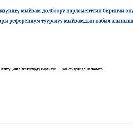
өнүндөгү мыйзам долбоору парламенттин биринчи окуу
лары референдум тууралуу мыйзамдын кабыл алыны
нституцияга өзгөртүүлөрдү киргизүү
конституциялык палата