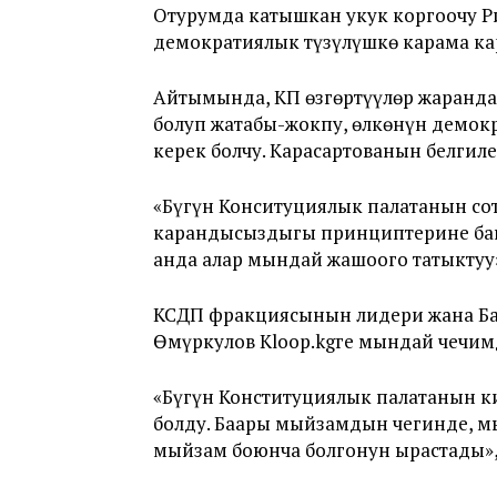
Отурумда катышкан укук коргоочу Ри
демократиялык түзүлүшкө карама ка
Айтымында, КП өзгөртүүлөр жаранда
болуп жатабы-жокпу, өлкөнүн демок
керек болчу. Карасартованын белгил
«Бүгүн Конситуциялык палатанын сот
карандысыздыгы принциптерине баш и
анда алар мындай жашоого татыктуу»
КСДП фракциясынын лидери жана Ба
Өмүркулов Kloop.kgге мындай чечим
«Бүгүн Конституциялык палатанын к
болду. Баары мыйзамдын чегинде, мы
мыйзам боюнча болгонун ырастады», 