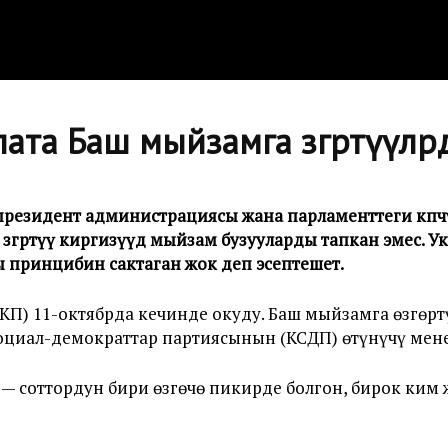
ата Баш мыйзамга өзгөртүүлө
президент администрациясы жана парламенттеги көпч
гөртүү киргизүүдө мыйзам бузууларды тапкан эмес. Ук
 принцибин сактаган жок деп эсептешет.
КП) 11-октябрда кечинде окуду. Баш мыйзамга өзгөр
оциал-демократтар партиясынын (КСДП) өтүнүчү мене
— соттордун бири өзгөчө пикирде болгон, бирок ким