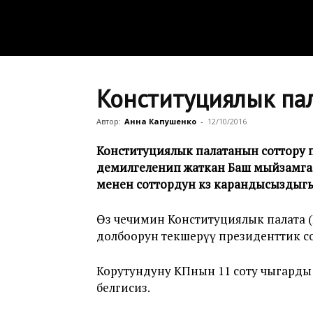
Конституциялык пал
Автор:
Анна Капушенко
-
12/10/2016
Конституциялык палатанын соттору 
демилгеленип жаткан Баш мыйзамга өз
менен соттордун көз карандысыздыгы
Өз чечимин Конституциялык палата (
долбоорун текшерүү президенттик с
Корутундуну КПнын 11 соту чыгарды 
белгисиз.