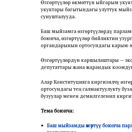
Өзгөртүүлөр өкмөттүн ыйгарым укукт
укуктары багытындагы улуттук мыйз
сунушталууда.
Баш мыйзамга өзгөртүүлөрдү парлам
боюнча, өзгөртүүлөр бийликтин узу
органдарынын ортосундагы карым-к
Өзгөртүүлөрдүн каршылаштары — экс
депутаттары жана жарандык коомдун
Алар Конституцияга киргизилчү өзг
ортосундагы тең салмактуулукту буз
бузуулар менен демилгеленип кирги
Тема боюнча:
Баш мыйзамды өзгөртүү боюнча па