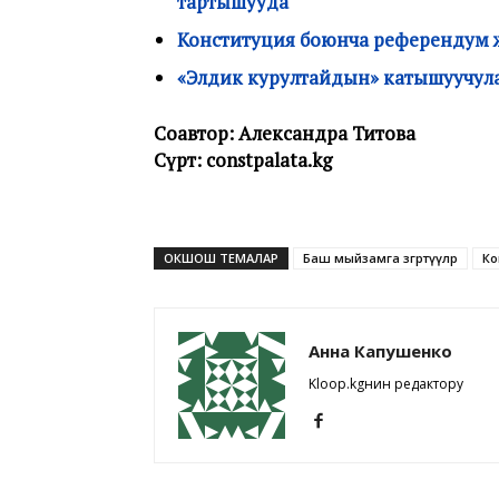
тартышууда
Конституция боюнча референдум ж
«Элдик курултайдын» катышуучу
Соавтор: Александра Титова
Сүрөт: constpalata.kg
ОКШОШ ТЕМАЛАР
Баш мыйзамга өзгөртүүлөр
Ко
Анна Капушенко
Kloop.kgнин редактору