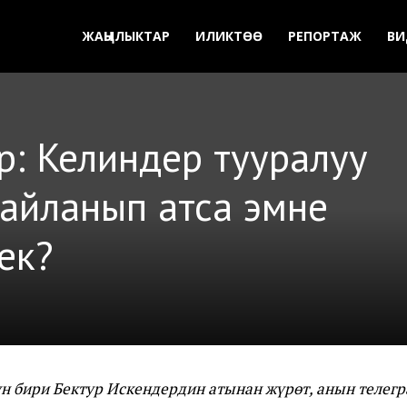
ЖАҢЫЛЫКТАР
ИЛИКТӨӨ
РЕПОРТАЖ
ВИ
р: Келиндер тууралуу
ңөр айланып атса эмне
ек?
н бири Бектур Искендердин атынан жүрөт, анын телегр