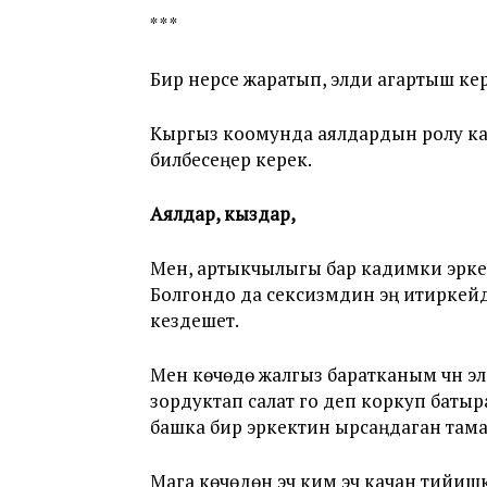
* * *
Бир нерсе жаратып, элди агартыш кере
Кыргыз коомунда аялдардын ролу ка
билбесеңер керек.
Аялдар, кыздар,
Мен, артыкчылыгы бар кадимки эркек
Болгондо да сексизмдин эң итиркейди
кездешет.
Мен көчөдө жалгыз баратканым үчүн 
зордуктап салат го деп коркуп баты
башка бир эркектин ырсаңдаган тама
Мага көчөдөн эч ким эч качан тийишк