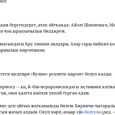
лот.
жардам бергендерге, атап айтканда: Айзат Шакиевага, 
ан чоң ыраазычылык билдирем.
агындагы Кру элинин аялдары. Алар сары чийкил ко
ршылык көрсөтүшкөн.
ктеги шедеври «Келин» реалити-көрсөтүүсү болуп калды.
рмосу — күң, үй-бүлө иерархиясындагы эң төмөнкү катмар
н, оюн адатта көпчүлүк укпай турган адам.
ен эмне деп айтып жатканымды билем. Биринчи чыгары
сын жазып алдым. Окуп көрүп, өзүңөр
күбө болгула
(
ред. 