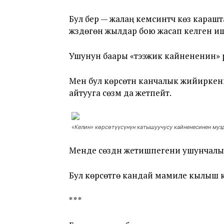
Бул берүү — жалаң кемсинтүүчү көз кар
жүздөгөн жылдар бою жасап келген и
Ушунун баары «тээжик кайнененин» р
Мен бул көрсөтүүнү канчалык жийирке
айтууга сөзүм да жетпейт.
«Келин» көрсөтүүсүнүн катышуучусу кайненесинен музд
Менде сөздүн жетишпегени ушунчалык, м
Бул көрсөтүүгө кандай мамиле кылыш к
* * *