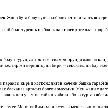
к. Жана буга болушунча көбүрөөк күчтөрдү тартыш кере
ндай боло турганына баарыңар таасир эте аласыңар,
 болуп туруп, азыркы сексизм доорунда жашаш канда
 келтирген көрүнүштөрүнүн бири — сексизмдин бар эке
эле караңгы кирип кеткендиктен көчөнүн башка тараб
раак басканга аргасыз болгон эмесмин. Мен жанымда т
шаларынан улам күн сайын кабатыр боло турган абалд
ен эмес. Мени кийимимдин узун-кыскасы үчүн мени эч