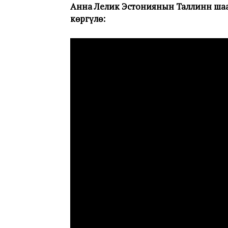
Анна Лелик Эстониянын Таллинн ша
көргүлө: