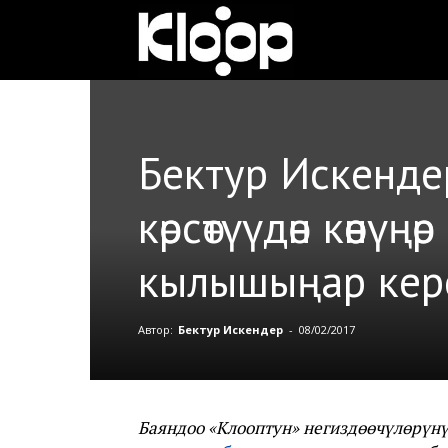
Клооп
кыргызча
Бектур Искенде
|
көрсөтүүдөн көөнү
кылышыңар кер
Кыргызстан
Автор:
Бектур Искендер
-
08/02/2017
жаңылыктары
Баяндоо «Клооптун» негиздөөчүлөрүнү