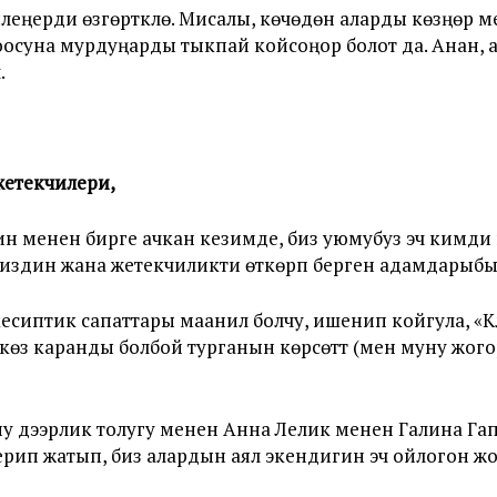
леңерди өзгөрткүлө. Мисалы, көчөдөн аларды көзүңөр 
осуна мурдуңарды тыкпай койсоңор болот да. Анан, 
.
етекчилери,
н менен бирге ачкан кезимде, биз уюмубуз эч кимди 
издин жана жетекчиликти өткөрүп берген адамдарыб
кесиптик сапаттары маанилүү болчу, ишенип койгула, 
өз каранды болбой турганын көрсөттү (мен муну жого
ну дээрлик толугу менен Анна Лелик менен Галина Га
 берип жатып, биз алардын аял экендигин эч ойлогон жо