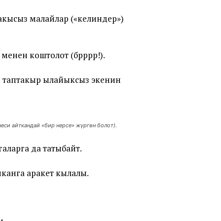
дө акысыз малайлар («келиндер»)
менен коштолот (брррр!).
чүн таптакыр ылайыксыз экенин
неси айткандай «бир нерсе» жүргөн болот).
галарга да татыбайт.
апканга аракет кылалы.