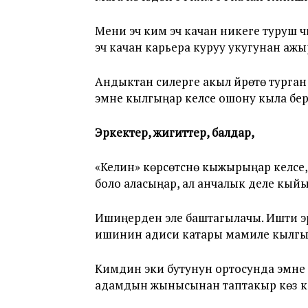
Мени эч ким эч качан никеге туруш ү
эч качан карьера куруу укугунан ажы
Андыктан силерге акыл үйрөтө турга
эмне кылгыңар келсе ошону кыла берг
Эркектер, жигиттер, балдар,
«Келин» көрсөтүүсүнө кыжырыңар келсе,
боло аласыңар, ал анчалык деле кыйы
Ишиңерден эле баштагылачы. Ишти эр
ишинин адиси катары мамиле кылгы
Кимдин эки бутунун ортосунда эмне б
адамдын жынысынан таптакыр көз ка