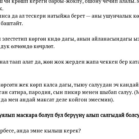
ыш үчүн күрөшүп кереги барбы-жокпу, ошону чечип алал
к.
нса да ал тескери натыйжа берет — аны ушунчалык к
 баштайт.
деп элестетип көргөн күндө дагы, анын айланасындагы
к өлчөмдө көчүрүлөт.
нал таап алат да, жөнү жок жерден жапа чеккен берүү ка
ул көрсөтүүнү жек көрүп калса дагы, тыюу салуудан эч канд
ган сатира, пародия, сын пикир менен шыбап салуу.
да мен андай максат деле койгон эмесмин).
 уялып маскара болуп бул берүүнү алып салгыдай болсу
ербесе, анда эмне кылыш керек?