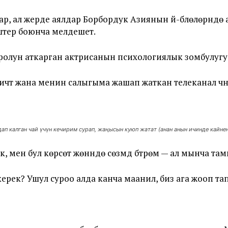
аштар, ал жерде аялдар Борбордук Азиянын үй-бүлөлөрүн
штер боюнча мелдешет.
олун аткарган актрисанын психологиялык зомбулугу 
ничтүү жана менин салыгыма жашап жаткан телеканал ү
ап калган чай үчүн кечирим сурап, жаңысын куюп жатат (анан анын ичинде кайне
ен бул көрсөтүү жөнүндө сөзүмдү бүтүрөм — ал мынча там
ерек? Ушул суроо алда канча маанилүү, биз ага жооп т