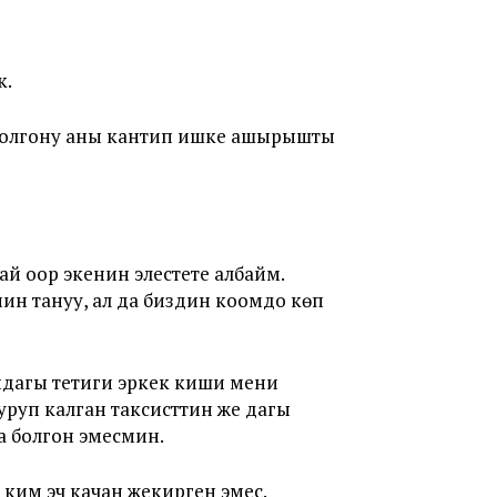
к.
 болгону аны кантип ишке ашырышты
й оор экенин элестете албайм.
нин тануу, ал да биздин коомдо көп
ындагы тетиги эркек киши мени
уруп калган таксисттин же дагы
а болгон эмесмин.
 ким эч качан жекирген эмес.