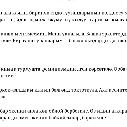
чүн ала качып, биринчи түндө туугандарынын колдоосу
ратып, үйдөгү эң ыплас жумушту кылууга аргасыз кылга
н киши мен эмесмин. Мени укпагыла. Башка эркектерди
иле. Бир гана суранаарым — башка кыздарды да ошого
 күнүмдүк турмушта феминизмдин үлгүсүн көрсөткүлө. Оо
н эмес.
кек-аялдыкы кылып бөлгөндү токтоткула. Аял кесипт
ла.
ар экенин анча көп ойлой бербегиле. Өз ишин аткара б
ранды эмес экенин байкайсыңар, баракелде!