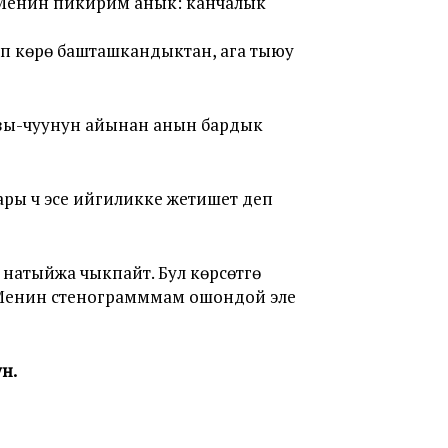
ы. Менин пикирим анык: канчалык
өп көрө башташкандыктан, ага тыюу
 ызы-чуунун айынан анын бардык
тары үч эсе ийгиликке жетишет деп
ай натыйжа чыкпайт. Бул көрсөтүүгө
 (Менин стенограмммам ошондой эле
н.