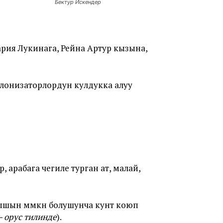
Бектур Искендер
Мария Лукинага, Рейна Артур кызына,
лонизаторлордун кулдукка алуу
, арабага чегиле турган ат, малай,
лышын мүмкүн болушунча кунт коюп
— орус тилинде
).