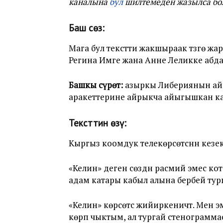
каналына
бул
шилтемеден жазылса бо
Баш сөз:
Мага бул текстти жакшыраак түзүүгө 
Регина Имге жана Анне Леликке абд
Башкы сүрөт:
азыркы Либериянын айм
аракеттерине айрыкча айыгышкан ка
Тексттин өзү:
Кыргыз коомдук телекөрсөтүүсүнүн кезе
«Келин» деген сөздүн расмий эмес кото
адам катары кабыл алына бербей турга
«Келин» көрсөтүүсү жийиркеничтүү. М
көрүп чыктым, ал тургай стенограмма