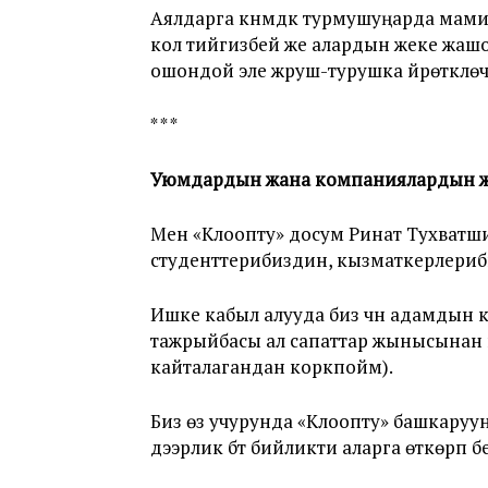
Аялдарга күнүмдүк турмушуңарда мами
кол тийгизбей же алардын жеке жашо
ошондой эле жүруш-турушка үйрөткүлөчү
* * *
Уюмдардын жана компаниялардын ж
Мен «Клоопту» досум Ринат Тухватши
студенттерибиздин, кызматкерлериб
Ишке кабыл алууда биз үчүн адамдын 
тажрыйбасы ал сапаттар жынысынан к
кайталагандан коркпойм).
Биз өз учурунда «Клоопту» башкаруу
дээрлик бүт бийликти аларга өткөрүп