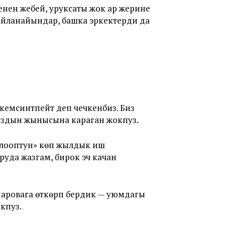
менен жебей, уруксаты жок ар жерине
айланайындар, башка эркектерди да
кемсинтпейт деп чечкенбиз. Биз
ыздын жынысына караган жокпуз.
«Клооптун» көп жылдык иш
руда жазгам, бирок эч качан
паровага өткөрүп бердик — уюмдагы
кпуз.