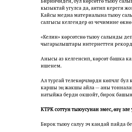
Биринчиден, бул көрсөтүүгө тыюу сал
кызыктай угулса да, антип кереги жо
Кайсы медиа материалына тыюу салы
салгысы келгендер өз чечимине өкүнө
«Келин» көрсөтүүсүнө тыюу салынды 
чыгарылыштары интернеттен рекордду
Анысы аз келгенсип, көрсөтүү башка ка
ишенем.
Ал тургай телекөрүүчүлөрдүн көпчүлүгү б
каршы эң жакшы айла — аны тоннала
натыйжа берди окшойт, бирок башын
КТРК соттун тыюусунан эмес, өзү эле
Бирок тыюу салуу эч кандай пайда б