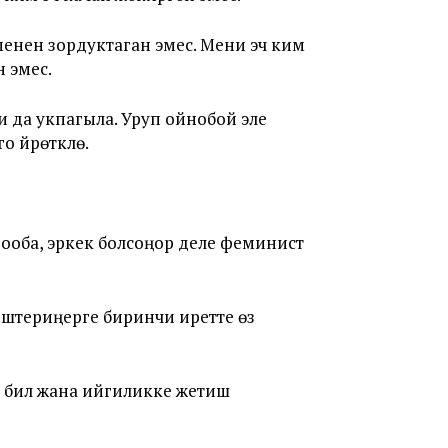
 менен зордуктаган эмес. Мени эч ким
н эмес.
 да укпагыла. Уруп ойнобой эле
 үйрөткүлө.
ба-ооба, эркек болсоңор деле феминист
ештериңерге биринчи иретте өз
илүү жана ийгиликке жетишүү