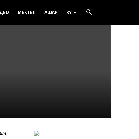
ДЕО
МЕКТЕП
АШАР
KY
ам-