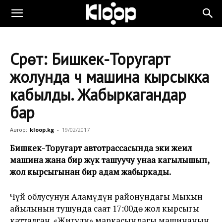
Сүрөт: Бишкек-Торугарт
жолунда үч машина кырсыкка
кабылды. Жабыркагандар
бар
Автор:
kloop.kg
-
19/02/2017
Бишкек-Торугарт автотрассасында эки жеңил
машина жана бир жүк ташуучу унаа кагылышып,
жол кырсыгынан бир адам жабыркады.
Чүй облусунун Аламүдүн районундагы Мыкын
айылынын тушунда саат 17:00дө жол кырсыгы
катталган. «Жигули» маркасындагы машинанын