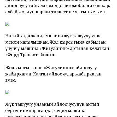
айдоочусу тайгалак жолдо автомобилди башкара
албай жолдун каршы тилкесине чыгып кеткен.
Натыйжада жеңил машина жүк ташуучу унаа
менен кагылышкан. Жол кырсыгына кабылган
үчүнчү машина «Жигулинин» артынан келаткан
«Форд Транзит» болгон.
Жол кырсыгынан «Жигулинин» айдоочусу
жабыркаган. Калган айдоочулар жабыркаган
эмес.
Жүк ташуучу унаанын айдоочусунун айтып
бергенине караганда, жеңил машина
күтүүсүздөн ордунда айланып атып, каршы