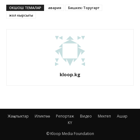
ОКШОШ ТЕМАЛАР
авария
Бишкек-Торугарт
жол кырсыгы
kloop.kg
Жаңылыктар
Иликтөө
Репортаж
Видео
Мектеп
Ашар
KY
© Kloop Media Foundation