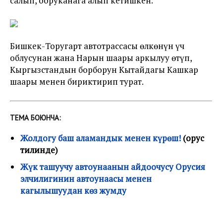
салып, ооруканага алып кетишкен.
Бишкек-Торугарт автотрассасы өлкөнүн үч
облусунан жана Нарын шаары аркылуу өтүп,
Кыргызстандын борборун Кытайдагы Кашкар
шаары менен бириктирип турат.
ТЕМА БОЮНЧА:
Жолдогу баш аламандык менен күрөш!
(орус
тилинде)
Жүк ташуучу автоунаанын айдоочусу Орусия
элчилигинин автоунаасы менен
кагылышуудан көз жумду