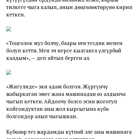
тилкеге чыга калып, анын дөңгөлөктөрүнө кирип
кеткен.
«Тоңголок муз болчу, баары өтө тездик менен
болуп кетти. Мен эч нерсе кылганга үлгүрбөй
калдым»,
—
деп айтып берген ал.
«Жигулиде» эки адам болгон. Жүргүнчү
жабыркаган эмес жана машинадан өз алдынча
чыгып кеткен. Айдоочу болсо эсин жоготуп
койгондуктан аны жол кырсыгына күбө
болгондор алып чыгышкан.
Күбөлөр тез жардамды күтпөй эле аны машинага