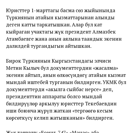
Юристтер 1-марттагы басма сөз жыйынында
Түркиянын атайын кызматтарынан алынды
деген катты таркатышкан. Алар бул кат
кыйраган учактагы жүк президент Алмазбек
Атамбаевге жана анын аялына таандык экенин
далилдей тургандыгын айтышкан.
Бирок Түркиянын Кыргызстандагы элчиси
Метин Кылыч бул документтердин «жасалма»
экенин айтып, анын өлкөсүндөгү атайын кызмат
мындай иштебей турганын билдирген. УКМК бул
документтерди «акылга сыйбас нерсе» деп,
президенттин аппараты болсо мындай
билдирүүлөр аркылуу юристтер Текебаевдин
иши боюнча жүрүп жаткан «тергөөгө кесым
көрсөткүсү келип жатышканын» билдирген.
Жүк ташуучу «Боинг-747» «Манас» аба