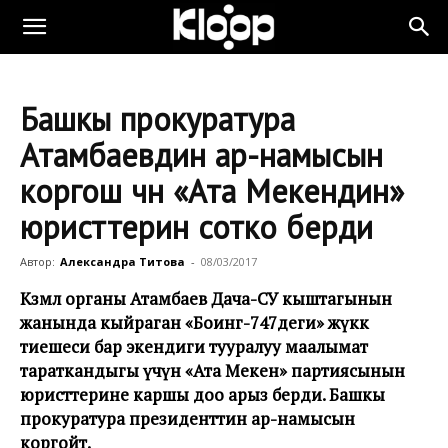
Башкы прокуратура
Атамбаевдин ар-намысын
коргош үчүн «Ата Мекендин»
юристтерин сотко берди
Автор:
Александра Титова
-
08/03/2017
Көзөмөл органы Атамбаев Дача-СУ кыштагынын
жанында кыйраган «Боинг-747деги» жүккө
тиешеси бар экендиги тууралуу маалымат
тараткандыгы үчүн «Ата Мекен» партиясынын
юристтерине каршы доо арыз берди. Башкы
прокуратура президенттин ар-намысын
коргойт.