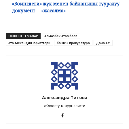
«Боингдеги» жүк менен байланышы тууралуу
документ — «жасалма»
ОКШОШ ТЕМАЛАР
Алмазбек Атамбаев
Ата-Мекендин юристтери
башкы прокуратура
Дача-СУ
Александра Титова
«Клооптун» журналисти