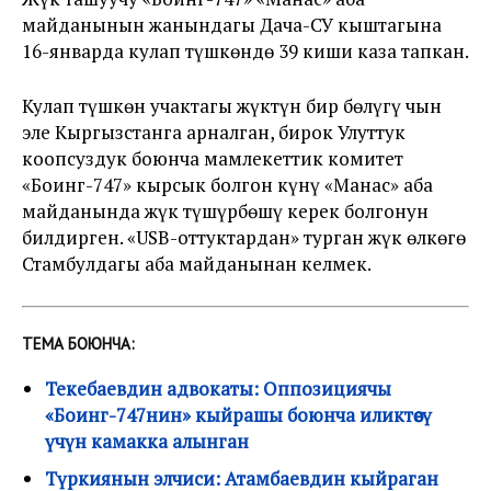
майданынын жанындагы Дача-СУ кыштагына
16-январда кулап түшкөндө 39 киши каза тапкан.
Кулап түшкөн учактагы жүктүн бир бөлүгү чын
эле Кыргызстанга арналган, бирок Улуттук
коопсуздук боюнча мамлекеттик комитет
«Боинг-747» кырсык болгон күнү «Манас» аба
майданында жүк түшүрбөшү керек болгонун
билдирген. «USB-оттуктардан» турган жүк өлкөгө
Стамбулдагы аба майданынан келмек.
ТЕМА БОЮНЧА:
Текебаевдин адвокаты: Оппозициячы
«Боинг-747нин» кыйрашы боюнча иликтөөсү
үчүн камакка алынган
Түркиянын элчиси: Атамбаевдин кыйраган