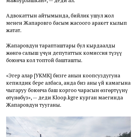
мажбурлашкан», — деди ал.
Адвокаттын айтымында, бийлик ушул жол
менен Жапаровго басым жасоого аракет кылып
жатат.
Жапаровдун тарапташтары бул кырдаалды
жөнгө салыш үчүн депутаттык комиссия түзүү
боюнча кол топтой башташты.
«Эгер алар [УКМК] бизге анын коопсуздугуна
кепилдик бере албаса, анда биз аны үй камагына
чыгаруу боюнча баш коргоо чарасын өзгөртүүнү
өтүнөбүз», — деди Kloop.kgге курган маегинда
Жапаровдун тууганы.