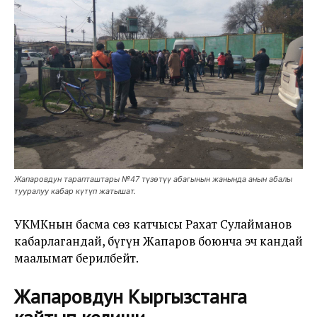
Жапаровдун тарапташтары №47 түзөтүү абагынын жанында анын абалы
тууралуу кабар күтүп жатышат.
УКМКнын басма сөз катчысы Рахат Сулайманов
кабарлагандай, бүгүн Жапаров боюнча эч кандай
маалымат берилбейт.
Жапаровдун Кыргызстанга