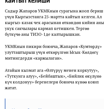
кайтып келиши
Садыр Жапаров УКМКнын сурагына жооп бериш
үчүн Кыргызстанга 25-мартта кайтып келген. Ал
кыргыз-казак чек арасынан өткөндөн кийин аны
укук сакчылары кармап кетишкен. Тергөө
бүткүчө аны ТИЗО-1де калтырышкан.
УКМКнын пикири боюнча, Жапаров «Кумтөрдү»
улутташтырыш үчүн өткөрүлгөн Ысык-Көлдөгү
митингдерди «каржылаган».
Атайын кызмат ага «Өлтүрүү менен коркутуу»,
«Туткунга алуу», «Бейбаштык», «Бийлик өкүлүнө
күч колдонуу» беренелери боюнча күнөө коюп
жатат.