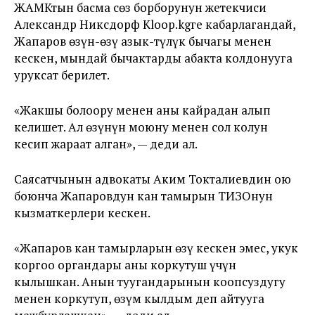
ЖАМКтын басма сөз борборунун жетекчиси
Александр Никсдорф Kloop.kgге кабарлагандай,
Жапаров өзүн-өзү азык-түлүк бычагы менен
кескен, мындай бычактарды абакта колдонууга
уруксат берилет.
«Жакшы болоору менен аны кайрадан алып
келишет. Ал өзүнүн моюну менен сол колун
кесип жараат алган», — деди ал.
Саясатчынын адвокаты Аким Токталиевдин ою
боюнча Жапаровдун кан тамырын ТИЗОнун
кызматкерлери кескен.
«Жапаров кан тамырларын өзү кескен эмес, укук
коргоо органдары аны коркутуш үчүн
кылышкан. Анын туугандарынын коопсуздугу
менен коркутуп, өзүм кылдым деп айтууга