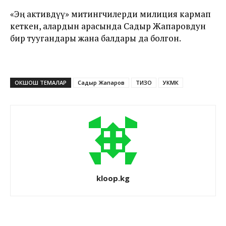
«Эң активдүү» митингчилерди милиция кармап
кеткен, алардын арасында Садыр Жапаровдун
бир туугандары жана балдары да болгон.
ОКШОШ ТЕМАЛАР
Садыр Жапаров
ТИЗО
УКМК
kloop.kg