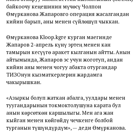
байкоочу кеңешинин мүчөсү Чолпон
Өмүрканова Жапаровго операция жасалгандан
кийин барып, аны менен сүйлөшүп чыккан.
Өмүрканова Kloop.kgге курган маегинде
Жапаров 2-апрель күнү эртең менен кан
тамырын кесүүгө аракет кылганын айтты. Анын
айтымында, Жапаров эс учун жоготуп, андан
кийин аны менен чогуу абакта отургандар
ТИЗОнун кызматкерлерин жардамга
чакырышкан.
«Азыркы болуп жаткан абалга, уулдары менен
туугандарынын токмоктолушуна карата бул
анын көрсөткөн каршылыгы. Мен ага жан
кыйган менен көйгөйдү чечкенге болбой
турганын түшүндүрдүм», — деди Өмүрканова.