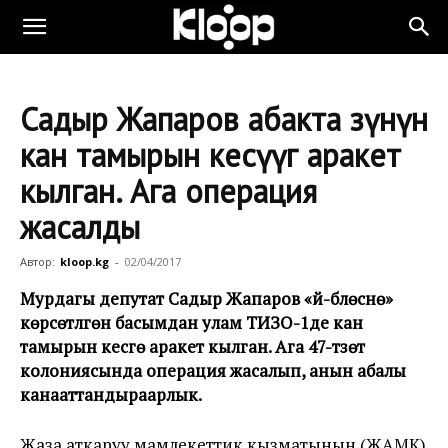
Садыр Жапаров абакта өзүнүн
кан тамырын кесүүгө аракет
кылган. Ага операция
жасалды
Автор:
kloop.kg
-
02/04/2017
Мурдагы депутат Садыр Жапаров «үй-бүлөсүнө»
көрсөтүлгөн басымдан улам ТИЗО-1де кан
тамырын кесүүгө аракет кылган. Ага 47-түзөтүү
колониясында операция жасалып, анын абалы
канааттандыраарлык.
Жаза аткаруу мамлекеттик кызматынын (ЖАМК)