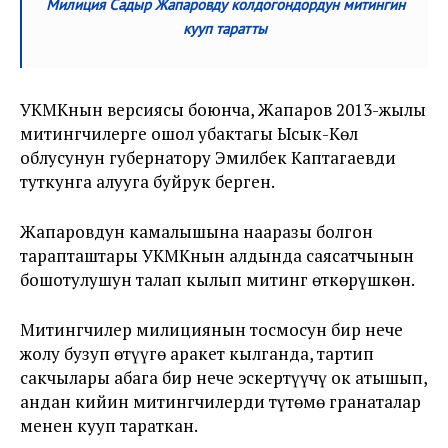
Милиция Садыр Жапаровду колдогондордун митингин
кууп таратты
УКМКнын версиясы боюнча, Жапаров 2013-жылы
митингчилерге ошол убактагы Ысык-Көл
облусунун губернатору Эмилбек Каптагаевди
туткунга алууга буйрук берген.
Жапаровдун камалышына нааразы болгон
тарапташтары УКМКнын алдында саясатчынын
бошотулушун талап кылып митинг өткөрүшкөн.
Митингчилер милициянын тосмосун бир нече
жолу бузуп өтүүгө аракет кылганда, тартип
сакчылары абага бир нече эскертүүчү ок атышып,
андан кийин митингчилерди түтөмө гранаталар
менен кууп тараткан.