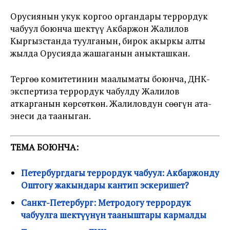
Орусиянын укук коргоо органдары террордук
чабуул боюнча шектүү Акбаржон Жалилов
Кыргызстанда туулганын, бирок акыркы алты
жылда Орусияда жашаганын аныкташкан.
Тергөө комитетинин маалыматы боюнча, ДНК-
экспертиза террордук чабулду Жалилов
аткарганын көрсөткөн. Жалиловдун сөөгүн ата-
энеси да тааныган.
ТЕМА БОЮНЧА:
Петербургдагы террордук чабуул: Акбаржонду
Оштогу жакындары кантип эскеришет?
Санкт-Петербург: Метродогу террордук
чабуулга шектүүнүн тааныштары кармалды