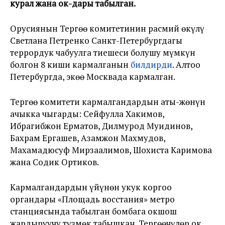
курал жана ок-дары табылган.
Орусиянын Тергөө комитетинин расмий өкүлү
Светлана Петренко Санкт-Петербургдагы
террордук чабуулга тиешеси болушу мүмкүн
болгон 8 киши кармалганын
билдирди
. Алтоо
Петербургда, экөө Москвада кармалган.
Тергөө комитети кармалгандардын аты-жөнүн
ачыкка чыгарды: Сейфулла Хакимов,
Ибрагибжон Ерматов, Дилмурод Муидинов,
Бахрам Ергашев, Азамжон Махмудов,
Махамадюсуф Мирзаалимов, Шохиста Каримова
жана Содик Ортиков.
Кармалгандардын үйүнөн укук коргоо
органдары «Площадь восстания» метро
станциясында табылган бомбага окшош
жардыруучу түзмөк табышкан. Тергөөчүлөр ок