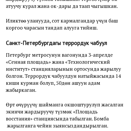
атуучу курал жана ок-дары да таап чыгышкан.
Иликтөө уланууда, сот кармалгандар үчүн баш
коргоо чарасын тандап алууга тийиш.
Санкт-Петербургдагы террордук чабуул
Петербург метросунун вагонунда 3-апрелде
«Сенная площадь» жана «Технологический
институт» станцияларынын ортосунда жарылуу
болгон. Террордук чабуулдун натыйжасында 14
киши курман болуп, 50дөн ашуун адам
жабыркаган.
Өрт өчүрүүчү шайманга окшоштурулуп жасалган
экинчи жардыруучу түзмөк «Площадь
восстания» станциясында табылган. Бомба
жарылганга чейин зыянсыздандырылган.