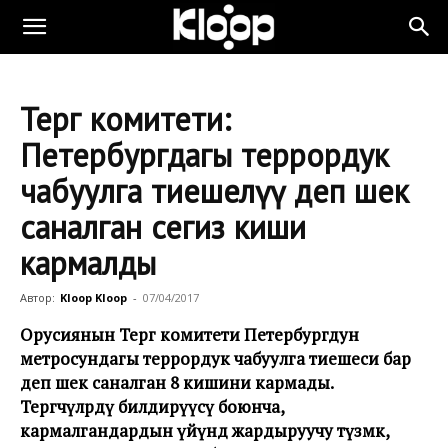
Тергөө комитети:
Петербургдагы террордук
чабуулга тиешелүү деп шек
саналган сегиз киши
кармалды
Автор:
Kloop Kloop
-
07/04/2017
Орусиянын Тергөө комитети Петербургдун
метросундагы террордук чабуулга тиешеси бар
деп шек саналган 8 кишини кармады.
Тергөөчүлөрдү билдирүүсү боюнча,
кармалгандардын үйүндө жардыруучу түзмөк,