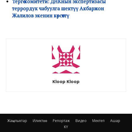
Тергөө комитети: ДНКнын экспертизасы
террордук чабуулга шектүү Акбаржон
Жалилов экенин көрсөттү
Kloop Kloop
Жаңылыктар
Иликтөө
Репортаж
Видео
Мектеп
Ашар
KY