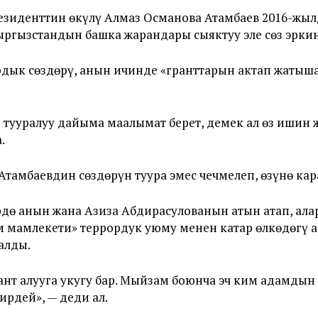
езиденттин өкүлү Алмаз Османова Атамбаев 2016-жы
ргызстандын башка жарандары сыяктуу эле сөз эркин
ык сөздөрү, анын ичинде «гранттарын актап жатыша
 тууралуу дайыма маалымат берет, демек ал өз ишин 
.
тамбаевдин сөздөрүн туура эмес чечмелеп, өзүнө кар
дө анын жана Азиза Абдирасулованын атын атап, ала
м мамлекети» террордук уюму менен катар өлкөдөгү а
алды.
ант алууга укугу бар. Мыйзам боюнча эч ким адамдын
рдей», — деди ал.