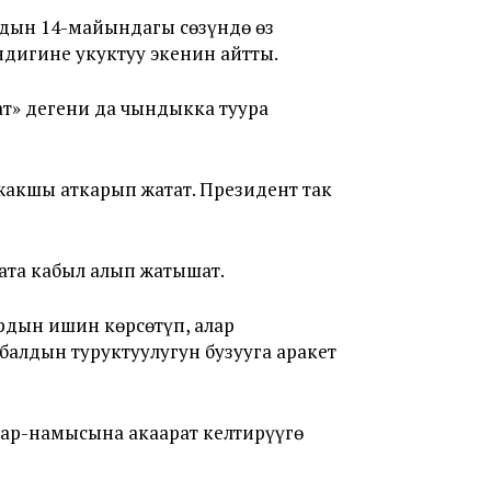
лдын 14-майындагы сөзүндө өз
дигине укуктуу экенин айтты.
т» дегени да чындыкка туура
жакшы аткарып жатат. Президент так
ата кабыл алып жатышат.
рдын ишин көрсөтүп, алар
балдын туруктуулугун бузууга аракет
 ар-намысына акаарат келтирүүгө