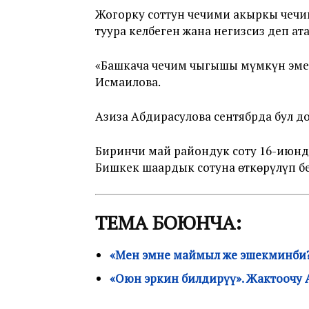
Жогорку соттун чечими акыркы чечи
туура келбеген жана негизсиз деп ат
«Башкача чечим чыгышы мүмкүн эмес 
Исмаилова.
Азиза Абдирасулова сентябрда бул д
Биринчи май райондук соту 16-июнда
Бишкек шаардык сотуна өткөрүлүп б
ТЕМА БОЮНЧА:
«Мен эмне маймыл же эшекминби?»
«Оюн эркин билдирүү». Жактоочу 