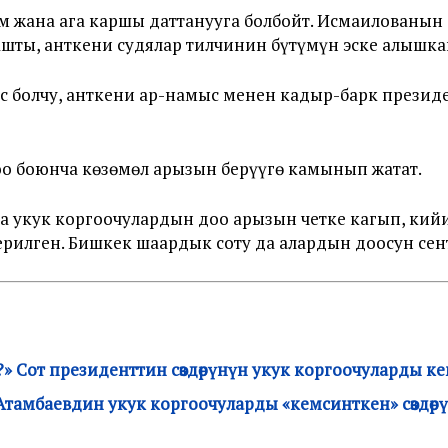
м жана ага каршы даттанууга болбойт. Исмаилованын
ашты, анткени судялар тилчинин бүтүмүн эске алышка
болчу, анткени ар-намыс менен кадыр-барк президент
оо боюнча көзөмөл арызын берүүгө камынып жатат.
 укук коргоочулардын доо арызын четке кагып, кийи
ерилген. Бишкек шаардык соту да алардын доосун се
 Сот президенттин сөздөрүнүн укук коргоочуларды 
Атамбаевдин укук коргоочуларды «кемсинткен» сөздөр