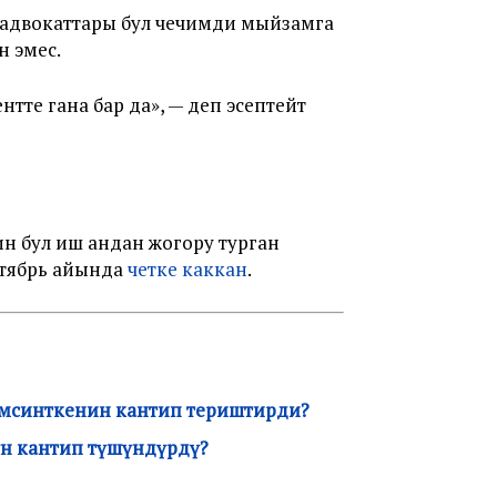
 адвокаттары бул чечимди мыйзамга
н эмес.
те гана бар да», — деп эсептейт
н бул иш андан жогору турган
нтябрь айында
четке каккан
.
кемсинткенин кантип териштирди?
үн кантип түшүндүрдү?