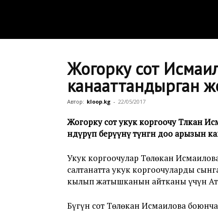
Жогорку сот Исмаи
канааттандырган ж
Автор:
kloop.kg
-
22/05/2017
Жогорку сот укук коргоочу Төлөкан 
өндүрүп берүүнү өтүнгөн доо арызын 
Укук коргоочулар Төлөкан Исмаилов
салтанатта укук коргоочуларды сынга
кылып жатышканын айтканы үчүн Ат
Бүгүн сот Төлөкан Исмаилова боюнча