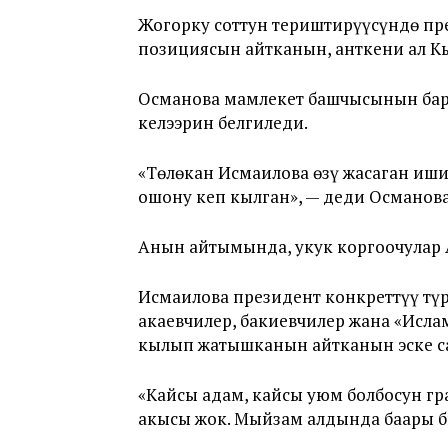
Жогорку соттун териштирүүсүндө пр
позициясын айтканын, анткени ал Кы
Османова мамлекет башчысынын бард
келээрин белгиледи.
«Төлөкан Исмаилова өзү жасаган иши
ошону кеп кылган», — деди Османова
Анын айтымында, укук коргоочулар А
Исмаилова президент конкреттүү түр
акаевчилер, бакиевчилер жана «Исла
кылып жатышканын айтканын эске с
«Кайсы адам, кайсы уюм болбосун гр
акысы жок. Мыйзам алдында баары би