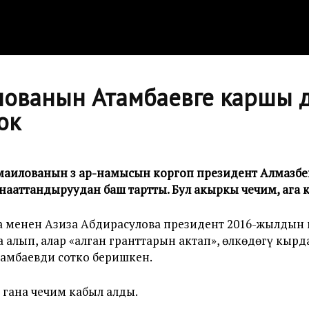
лованын Атамбаевге каршы 
ок
Исмаилованын өз ар-намысын коргоп президент Алмазб
канааттандыруудан баш тартты. Бул акыркы чечим, ага 
а менен Азиза Абдирасулова президент 2016-жылдын 
 алып, алар «алган гранттарын актап», өлкөдөгү кырд
амбаевди сотко беришкен.
 гана чечим кабыл алды.