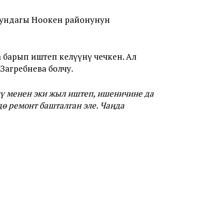
сундагы Ноокен районунун
 барып иштеп келүүнү чечкен. Ал
Загребнева болчу.
ү менен эки жыл иштеп, ишеничине да
дө ремонт башталган эле. Чаңда