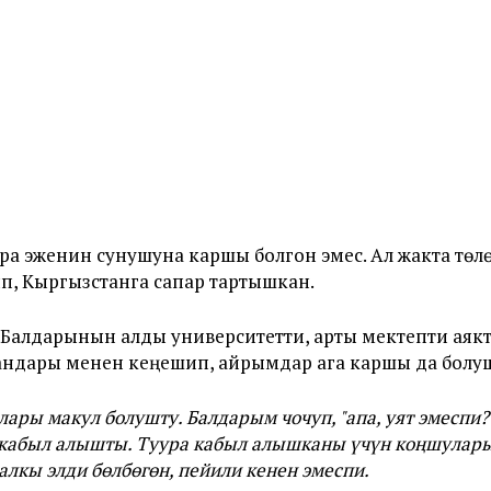
а эженин сунушуна каршы болгон эмес. Ал жакта төл
п, Кыргызстанга сапар тартышкан.
 Балдарынын алды университетти, арты мектепти аяк
андары менен кеңешип, айрымдар ага каршы да болу
ары макул болушту. Балдарым чочуп, "апа, уят эмеспи?
 кабыл алышты. Туура кабыл алышканы үчүн коңшулары
калкы элди бөлбөгөн, пейили кенен эмеспи.