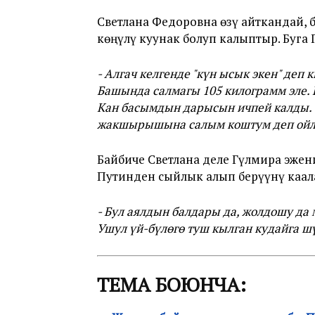
Светлана Федоровна өзү айткандай, 
көңүлү куунак болуп калыптыр. Буга 
- Алгач келгенде "күн ысык экен" де
Башында салмагы 105 килограмм эле. 
Кан басымдын дарысын ичпей калды. 
жакшырышына салым коштум деп ойл
Байбиче Светлана деле Гүлмира эжен
Путинден сыйлык алып берүүнү каала
- Бул аялдын балдары да, жолдошу д
Ушул үй-бүлөгө туш кылган кудайга ш
ТЕМА БОЮНЧА: