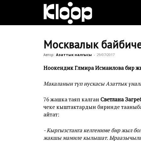
Клооп
кыргызча
Москвалык байбичен
Автор:
Азаттык үналгысы
-
29/07/2017
|
Ноокендик Гүлмира Исмаилова бир жы
Макаланын түп нускасы Азаттык үна
Кыргызстан
76 жашка таяп калган
Светлана Загре
чеке кыштактардын биринде тааныбаг
жаңылыктары
айтат:
- Кыргызстанга келгениме бир жыл бол
жакшы мамиле кылышат. Ыраазычылы