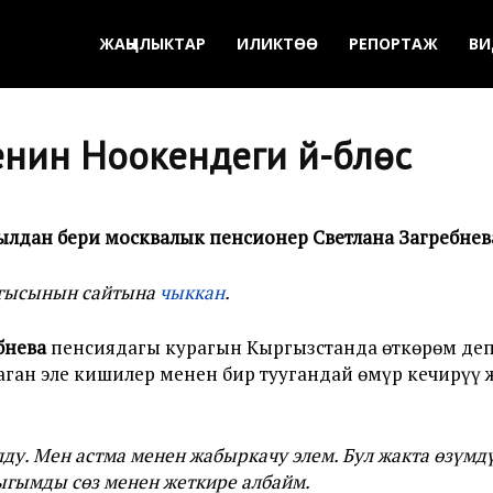
ЖАҢЫЛЫКТАР
ИЛИКТӨӨ
РЕПОРТАЖ
ВИ
ин Ноокендеги үй-бүлөсү
лдан бери москвалык пенсионер Светлана Загребневан
лгысынын сайтына
чыккан
.
бнева
пенсиядагы курагын Кыргызстанда өткөрөм деп 
ан эле кишилер менен бир туугандай өмүр кечирүү ж
ду. Мен астма менен жабыркачу элем. Бул жакта өзүмдү
гымды сөз менен жеткире албайм.