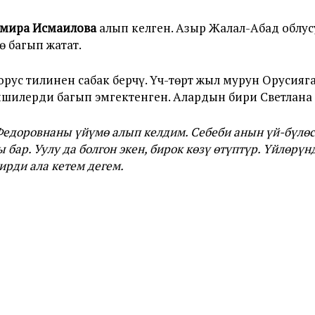
лмира Исмаилова
алып келген. Азыр Жалал-Абад облу
 багып жатат.
рус тилинен сабак берчү. Үч-төрт жыл мурун Орусияга
шилерди багып эмгектенген. Алардын бири Светлана 
Федоровнаны үйүмө алып келдим. Себеби анын үй-бүлөс
 бар. Уулу да болгон экен, бирок көзү өтүптүр. Үйлөрүн
рди ала кетем дегем.