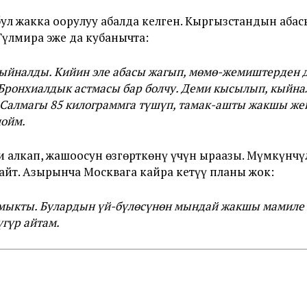
бул жакка оорулуу абалда келген. Кыргызстандын абас
Гүлмира эже да кубанычта:
п кыйналды. Кийин эле абасы жагып, мөмө-жемиштерден 
Бронхиалдык астмасы бар болчу. Деми кысылып, кыйна
Салмагы 85 килограммга түшүп, тамак-ашты жакшы жей
ойм.
и алкап, жашоосун өзгөрткөнү үчүн ыраазы. Мүмкүнчү
йт. Азырынча Москвага кайра кетүү планы жок:
а мыкты. Булардын үй-бүлөсүнөн мындай жакшы мамиле 
үгүр айтам.