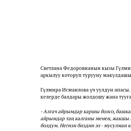
Светлана Федоровнанын кызы Гүлмир
аркылуу которуп турууну макулдашы
Гүлмира Исмаилова үч уулдун апасы.
келерде балдары жолдошу жана тууг
- Алгач айрымдар каршы болсо, башкал
айрымдар таң калганы менен, жакшы
болдум. Негизи биздин эл - мусулман 