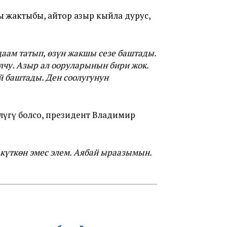
ы жактыбы, айтор азыр кыйла дурус,
даам татып, өзүн жакшы сезе баштады.
лчу. Азыр ал ооруларынын бири жок.
 баштады. Ден соолугунун
лүгү болсо, президент Владимир
күткөн эмес элем. Аябай ыраазымын.