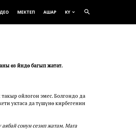
ДЕО
МЕКТЕП
АШАР
KY
ы өз үйүндө багып жатат.
такыр ойлогон эмес. Болгондо да
ети уктаса да түшүнө кирбегенин
 аябай сонун сезип жатам. Мага