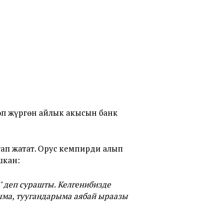
өп жүргөн айлык акысын банк
тап жатат. Орус кемпирди алып
шкан:
" деп сурашты. Келгенибизде
ма, туугандарыма аябай ыраазы