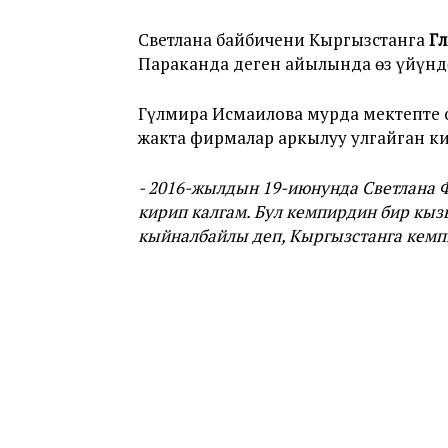
Светлана байбичени Кыргызстанга
Гү
Параканда деген айылында өз үйүндө
Гүлмира Исмаилова мурда мектепте о
жакта фирмалар аркылуу улгайган ки
- 2016-жылдын 19-июнунда Светлана 
кирип калгам. Бул кемпирдин бир кызы
кыйналбайлы деп, Кыргызстанга кемпи