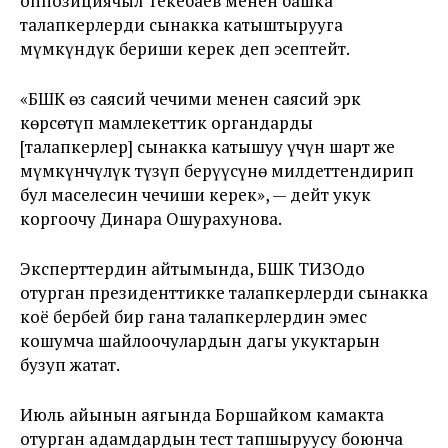
оппозициячыл Текебаев менен башка
талапкерлерди сынакка катыштырууга
мүмкүндүк бериши керек деп эсептейт.
«БШК өз саясий чечими менен саясий эрк
көрсөтүп мамлекеттик органдарды
[талапкерлер] сынакка катышуу үчүн шарт же
мүмкүнчүлүк түзүп берүүсүнө милдеттендирип
бул маселесин чечиши керек», — дейт укук
коргоочу Динара Ошурахунова.
Эксперттердин айтымында, БШК ТИЗОдо
отурган президенттикке талапкерлерди сынакка
коё бербей бир гана талапкерлердин эмес
кошумча шайлоочулардын дагы укуктарын
бузуп жатат.
Июль айынын аягында Боршайком
камакта
отурган адамдардын тест тапшыруусу боюнча