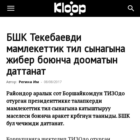
БШК Текебаевди
мамлекеттик тил сынагына
жиберүү боюнча дооматын
даттанат
Автор:
Регина Им
-
08/08/2017
Райондор аралык сот Боршайкомдун ТИЗОдо
отурган президенттикке талапкерди
мамлекеттик тил сынагына катыштыруу
маселеси боюнча аракет көрбөгөнүн тааныды. БШК
бул чечимди даттанат.
Коррупцияга шектелип ТИЗОдо отурган