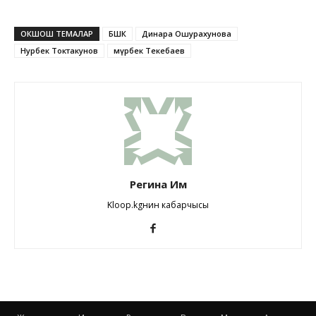
ОКШОШ ТЕМАЛАР
БШК
Динара Ошурахунова
Нурбек Токтакунов
Өмүрбек Текебаев
Регина Им
Kloop.kgнин кабарчысы