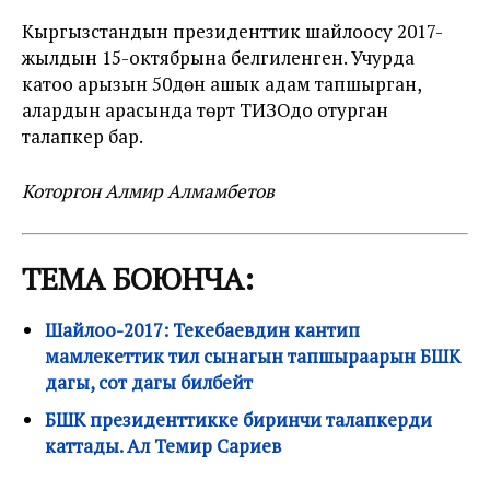
Кыргызстандын президенттик шайлоосу 2017-
жылдын 15-октябрына белгиленген. Учурда
катоо арызын 50дөн ашык адам тапшырган,
алардын арасында төрт ТИЗОдо отурган
талапкер бар.
Которгон Алмир Алмамбетов
ТЕМА БОЮНЧА:
Шайлоо-2017: Текебаевдин кантип
мамлекеттик тил сынагын тапшыраарын БШК
дагы, сот дагы билбейт
БШК президенттикке биринчи талапкерди
каттады. Ал Темир Сариев