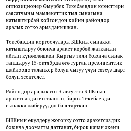
оппозиционер Өмүрбек Текебаевдин юристтери
саясатчыны мамлекеттик тыл сынагына
катыштырбай койгондон кийин райондор
аралык сотко арызданышкан.
Текебавдин коргоочулары БШКны сынакка
катыштыруу боюнча аракет көрбөй жатканын
айтып күнөөлөшкөн. Кыргыз тили боюнча сынак
тапшыруу 15-октябрда өтө турган президенттик
шайлоодо талапкер болуп чыгуу үчүн сөзсүз шарт
болуп эсептелет.
Райондор аралык сот 3-августта БШКнын
аракетсиздигин таанып, бирок Текебаевди
сынакка жиберүүдөн баш тарткан.
БШКнын өкүлдөрү жогорку сотто аракетсиздик
боюнча дооматты даттанат, бирок качан экени