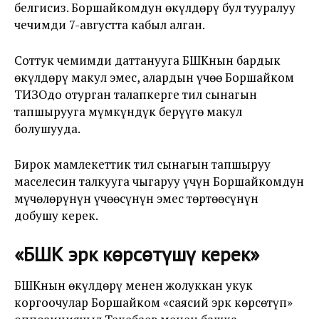
белгисиз. Боршайкомдун өкүлдөрү бул тууралуу
чечимди 7-августта кабыл алган.
Соттук чемимди даттанууга БШКнын бардык
өкүлдөрү макул эмес, алардын үчөө Боршайком
ТИЗОдо отурган талапкерге тил сынагын
тапшырууга мүмкүндүк берүүгө макул
болушууда.
Бирок мамлекеттик тил сынагын тапшыруу
маселесин талкууга чыгаруу үчүн Боршайкомдун
мүчөлөрүнүн үчөөсүнүн эмес төртөөсүнүн
добушу керек.
«БШК эрк көрсөтүшү керек»
БШКнын өкүлдөрү менен жолуккан укук
коргоочулар Боршайком «саясий эрк көрсөтүп»