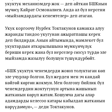
укуктук механизмдер жок — деп айткан БШКнын
мүчөсү Кайрат Осмоналиев. Анда ал бул нерсени
«
мыйзамдардагы кенемтелер
» деп атаган.
Укук коргоочу Нурбек Токтакунов камакка алуу
жаранды тандоо укугунан ажыратпашы керек
деп билдирди. Анын айтымында, мамлекет бул
укуктардын аткарылышына мүмкүнчүлүк
бериши керек жана бул нерселер сөзсүз түрдө эле
мыйзамда жазылуу болушун түшүндүрбөйт.
«БШК укуктук ченемдерди жоюп толуктаган көп
эле учурлар болгон. Бул жерден мен эч кандай
көйгөй көргөн жокмун. Мен болгону бийлик бул
ченемдердин жоктугунун артына жашынып
жатканын көрүп жатам. Кошумча дагы алар
адамдарды келесоо катары кабылдап жатканын
көрүүдөмүн», — деди Токтакунов.