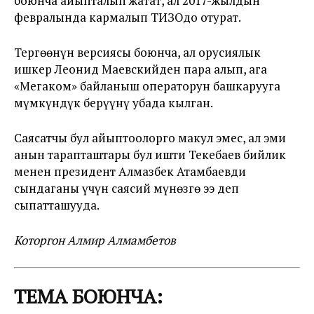
боюнча айыпталып жатат, ал 2017-жылдын
февралында кармалып ТИЗОдо отурат.
Тергөөнүн версиясы боюнча, ал орусиялык
ишкер Леонид Маевскийден пара алып, ага
«Мегаком» байланыш операторун башкарууга
мүмкүндүк берүүнү убада кылган.
Саясатчы бул айыптоолорго макул эмес, ал эми
анын тарапташтары бул ишти Текебаев бийлик
менен президент Алмазбек Атамбаевди
сындаганы үчүн саясий мүнөзгө ээ деп
сыпатташууда.
Которгон Алмир Алмамбетов
ТЕМА БОЮНЧА: