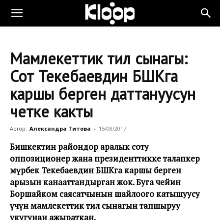
Мамлекеттик тил сынагы:
Сот Текебаевдин БШКга
каршы берген даттануусун
четке какты
Автор:
Александра Титова
-
15/08/2017
Бишкектин райондор аралык соту
оппозиционер жана президенттикке талапкер
Өмүрбек Текебаевдин БШКга каршы берген
арызын канааттандырган жок. Буга чейин
Боршайком саясатчынын шайлоого катышуусу
үчүн мамлекеттик тил сынагын тапшыруу
укугунан ажыраткан.