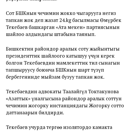
Сот БШКнын чечимин жокко чыгарууга негиз
тапкан жок деп жазат 24.kg басылмасы Өмүрбек
Текебаев башкарган «Ата мекен» партиясынын
шайлоо алдындагы штабына таянып.
Бишкектин райондор аралык соту жыйынтыгы
президенттик шайлоого катышуу үчүн керек
болгон Текебаевдин мамлекеттик тил сынагын
тапшыруусу боюнча БШКнын шарт түзүп
бербегенинде мыйзам бузуу тапкан жок.
Текебаевдин адвокаты Таалайгүл Токтакунова
«Азаттык» үналгысына райондор аралык соттун
чечимин жогорку инстанциядагы Жогорку сотто
даттанаарын билдирди.
Текебаев учурда тергөө изолятордо камакта