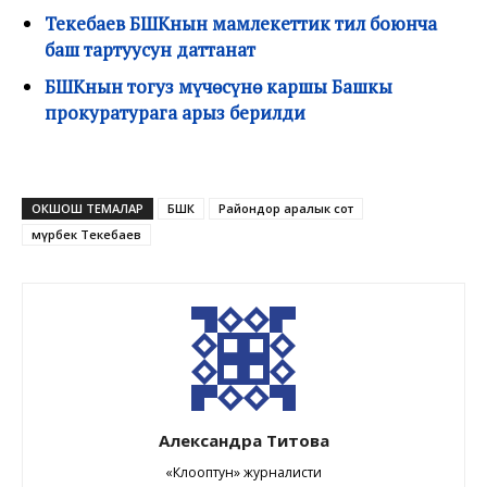
Текебаев БШКнын мамлекеттик тил боюнча
баш тартуусун даттанат
БШКнын тогуз мүчөсүнө каршы Башкы
прокуратурага арыз берилди
ОКШОШ ТЕМАЛАР
БШК
Райондор аралык сот
Өмүрбек Текебаев
Александра Титова
«Клооптун» журналисти