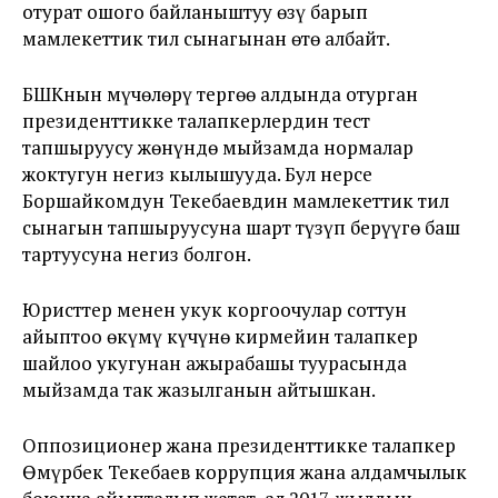
отурат ошого байланыштуу өзү барып
мамлекеттик тил сынагынан өтө албайт.
БШКнын мүчөлөрү тергөө алдында отурган
президенттикке талапкерлердин тест
тапшыруусу жөнүндө мыйзамда нормалар
жоктугун негиз кылышууда. Бул нерсе
Боршайкомдун Текебаевдин мамлекеттик тил
сынагын тапшыруусуна шарт түзүп берүүгө баш
тартуусуна негиз болгон.
Юристтер менен укук коргоочулар соттун
айыптоо өкүмү күчүнө кирмейин талапкер
шайлоо укугунан ажырабашы туурасында
мыйзамда так жазылганын айтышкан.
Оппозиционер жана президенттикке талапкер
Өмүрбек Текебаев коррупция жана алдамчылык