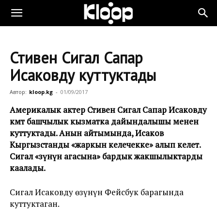
Стивен Сигал Сапар
Исаковду куттуктады
Автор:
kloop.kg
-
01/09/2017
Америкалык актер Стивен Сигал Сапар Исаковду
өкмөт башчылык кызматка дайындалышы менен
куттуктады. Анын айтымында, Исаков
Кыргызстанды «жаркын келечекке» алып келет.
Сигал «өзүнүн агасына» бардык жакшылыктарды
каалады.
Сигал Исаковду өзүнүн Фейсбук барагында
куттуктаган.