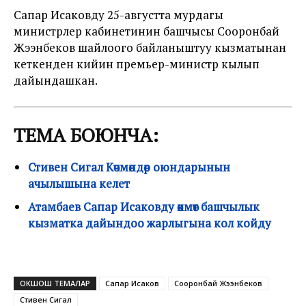
Сапар Исаковду 25-августта мурдагы
министрлер кабинетинин башчысы Сооронбай
Жээнбеков шайлоого байланыштуу кызматынан
кеткенден кийин премьер-министр кылып
дайындашкан.
ТЕМА БОЮНЧА:
Стивен Сигал Көчмөндөр оюндарынын
ачылышына келет
Атамбаев Сапар Исаковду өкмөт башчылык
кызматка дайындоо жарлыгына кол койду
ОКШОШ ТЕМАЛАР
Сапар Исаков
Сооронбай Жээнбеков
Стивен Сигал