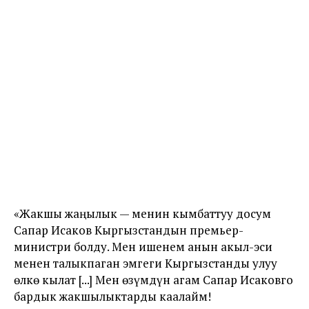
«Жакшы жаңылык — менин кымбаттуу досум
Сапар Исаков Кыргызстандын премьер-
министри болду. Мен ишенем анын акыл-эси
менен талыкпаган эмгеги Кыргызстанды улуу
өлкө кылат [...] Мен өзүмдүн агам Сапар Исаковго
бардык жакшылыктарды каалайм!