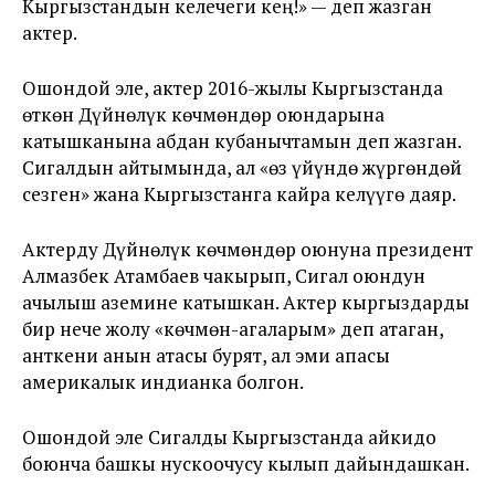
Кыргызстандын келечеги кең!» — деп жазган
актер.
Ошондой эле, актер 2016-жылы Кыргызстанда
өткөн Дүйнөлүк көчмөндөр оюндарына
катышканына абдан кубанычтамын деп жазган.
Сигалдын айтымында, ал «өз үйүндө жүргөндөй
сезген» жана Кыргызстанга кайра келүүгө даяр.
Актерду Дүйнөлүк көчмөндөр оюнуна президент
Алмазбек Атамбаев чакырып, Сигал оюндун
ачылыш аземине катышкан. Актер кыргыздарды
бир нече жолу «көчмөн-агаларым» деп атаган,
анткени анын атасы бурят, ал эми апасы
америкалык индианка болгон.
Ошондой эле Сигалды Кыргызстанда айкидо
боюнча башкы нускоочусу кылып дайындашкан.