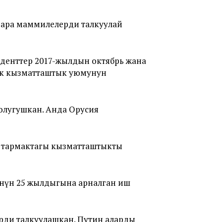
 ара маммилелерди талкуулай
денттер 2017-жылдын октябрь жана
ук кызматташтык уюмунун
олугушкан. Анда Орусия
ий тармактагы кызматташтыкты
нүн 25 жылдыгына арналган иш
рди талкуулашкан. Путин аларды