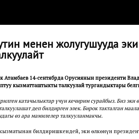
утин менен жолугушууда эки
лкуулайт
к Атамбаев 14-сентябрда Орусиянын президенти Вла
раптуу кызматташтыкты талкуулай тургандыктары белги
рилген катачылыктар үчүн кечирим сурайбыз. Биз эки 
лкуулашат деп билдирген элек. Бирок такталган маал
дагы өз ара мамилелер талкууланмакчы.
 кызматынан билдиришкендей, эки өлкөнүн президе