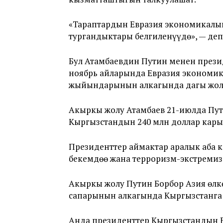
«Тараптардын Евразия экономикалы
тургандыктары белгиленүүдө», — деп
Бул Атамбаевдин Путин менен прези
ноябрь айларында Евразия экономи
жыйындарынын алкагында дагы жол
Акыркы жолу Атамбаев 21-июлда Пут
Кыргызстандын 240 млн доллар кары
Президенттер аймактар аралык аба 
бекемдөө жана терроризм-экстреми
Акыркы жолу Путин Борбор Азия өл
сапарынын алкагында Кыргызстанга 
Анда президенттер Кыргызстандын Е