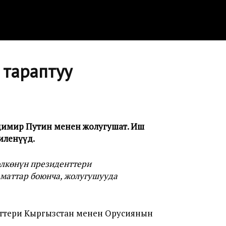
 тараптуу
димир Путин менен жолугушат. Иш
ленүүдө.
өлкөнүн президенттери
аматтар боюнча, жолугушууда
нттери Кыргызстан менен Орусиянын