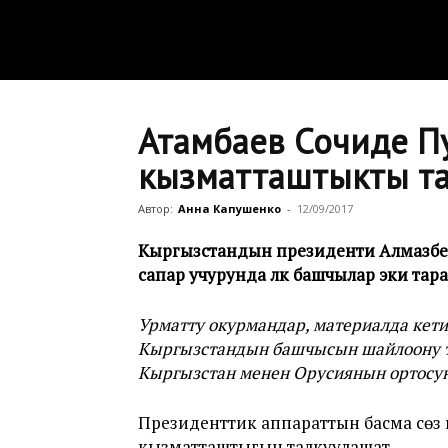
Атамбаев Сочиде П
кызматташтыкты та
Автор:
Анна Капушенко
-
12/09/2017
Кыргызстандын президенти Алмазбе
сапар учурунда өлкө башчылар эки та
Урматту окурмандар, материалда кети
Кыргызстандын башчысын шайлоону та
Кыргызстан менен Орусиянын ортосун
Президенттик аппараттын басма сөз
кызматташтыгын талкуулашат.