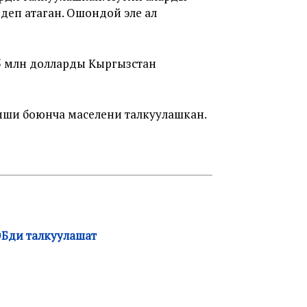
еп атаган. Ошондой эле ал
5 млн долларды Кыргызстан
ши боюнча маселени талкуулашкан.
ЭБди талкуулашат