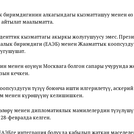
к биримдигинин алкагындагы кызматташуу менен өз
 айтылат маалыматта.
денттик кызматтагы акыркы жолугушуусу эмес. Прези
калык биримдиги (ЕАЭБ) менен Жааматтык коопсузд
угушушат.
ин менен өзүнүн Москвага болгон сапары учурунда ж
зын кечкен.
коопсуздугун түзүү боюнча ишти илгерилетүү, аскер
зм менен күрөшүүнү келишишкен.
көлөрү менен дипломатиялык мамилелердин түзүлүшү
28-февралда келген.
АЭБге интеграция болууда кабылып жаткан маселеле