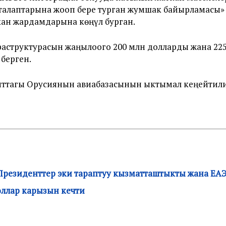
лаптарына жооп бере турган жумшак байырламасы» д
ан жардамдарына көңүл бурган.
структурасын жаңылоого 200 млн долларды жана 22
берген.
ттагы Орусиянын авиабазасынын ыктымал кеңейтили
Президенттер эки тараптуу кызматташтыкты жана ЕА
оллар карызын кечти