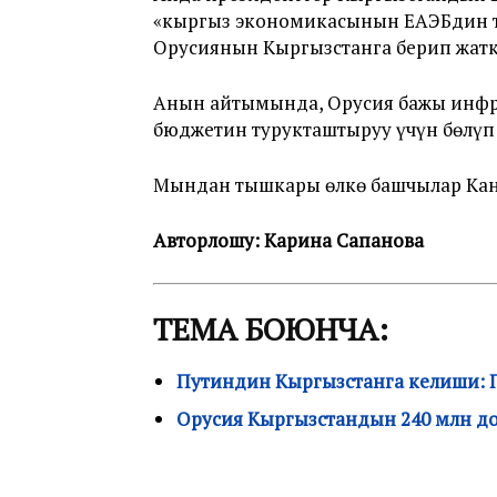
«кыргыз экономикасынын ЕАЭБдин та
Орусиянын Кыргызстанга берип жатк
Анын айтымында, Орусия бажы инфра
бюджетин турукташтыруу үчүн бөлүп 
Мындан тышкары өлкө башчылар Кан
Авторлошу: Карина Сапанова
ТЕМА БОЮНЧА:
Путиндин Кыргызстанга келиши: 
Орусия Кыргызстандын 240 млн д