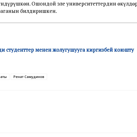
үндүрүшкөн. Ошондой эле университеттердин өкүлдө
баганын билдиришкен.
ди студенттер менен жолугушууга киргизбей коюшту
наты
Ренат Самудинов