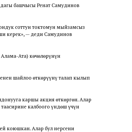
дагы башчысы Ренат Самудинов
йондук соттун токтомун мыйзамсыз
ши керек», — деди Самудинов
 Алама-Ата) көчөлөрүнүн
менен шайлоо өткөрүүнү талап кылып
донууга каршы акция өткөргөн. Алар
н
таасирине калбоого үндөш үчүн
ей коюшкан. Алар бул нерсени