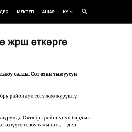
ДЕО
МЕКТЕП
АШАР
KY
жүрүш өткөрүүгө
 тыюу салды. Сот өзүнүн тыюуусун
брь райондук соту жөө жүрүштү
 учурунда Октябрь районунун бардык
ткөзүүгө тыюу салынат», — деп