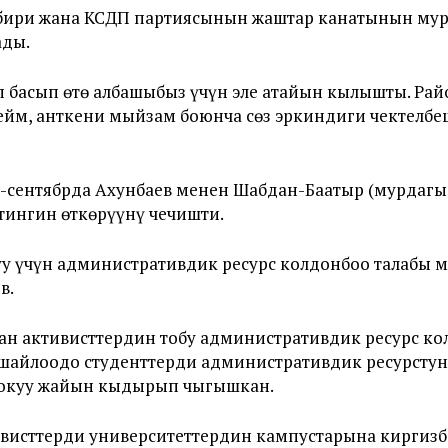
бири жана КСДП партиясынын жаштар канатынын мур
ады.
п басып өтө албашыбыз үчүн эле атайын кылышты. Ра
ейм, анткени мыйзам боюнча сөз эркиндиги чектелбе
0-сентябрда Ахунбаев менен Шабдан-Баатыр (мурдагы
ингин өткөрүүнү чечишти.
уу үчүн административдик ресурс колдонбоо талабы 
в.
ан активисттердин тобу административдик ресурс кол
 шайлоодо студенттерди административдик ресурсту
 окуу жайын кыдырып чыгышкан.
ивисттерди университеттердин кампустарына киргизб