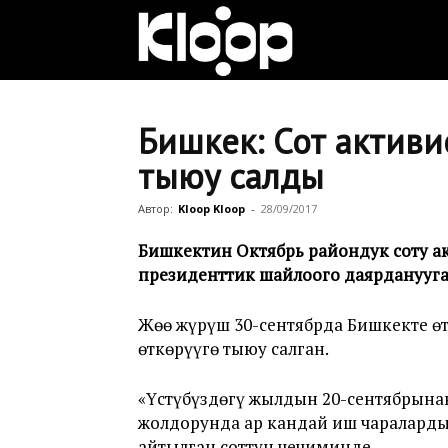
Клооп
кыргызча
Бишкек: Сот активист
тыюу салды
|
Автор:
Kloop Kloop
-
28/09/2017
Бишкектин Октябрь райондук соту актив
президенттик шайлоого даярданууга б
Кыргызстан
Жөө жүрүш 30-сентябрда Бишкекте өт
өткөрүүгө
тыюу салган
.
жаңылыктары
«Үстүбүздөгү жылдын 20-сентябрына
жолдорунда ар кандай иш чараларды
айтылган соттун чечиминде.