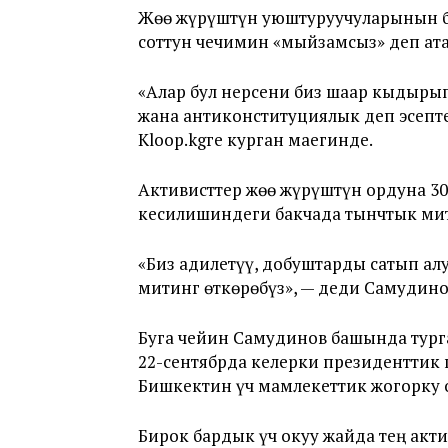
Жөө жүрүштүн уюштуруучуларынын 
соттун чечимин «мыйзамсыз» деп ат
«Алар бул нерсени биз шаар кыдыры
жана антиконституциялык деп эсепт
Kloop.kgге курган маегинде.
Активисттер жөө жүрүштүн ордуна 3
кесилишиндеги бакчада тынчтык мит
«Биз адилетүү, добуштарды сатып ал
митинг өткөрөбүз», — деди Самудино
Буга чейин Самудинов башында тург
22-сентябрда келерки президенттик
Бишкектин үч мамлекеттик жогорку
Бирок бардык үч окуу жайда тең акт