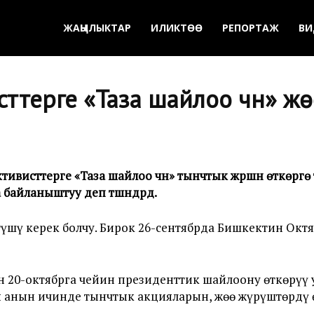
ЖАҢЫЛЫКТАР
ИЛИКТӨӨ
РЕПОРТАЖ
ВИ
терге «Таза шайлоо үчүн» жөө 
исттерге «Таза шайлоо үчүн» тынчтык жүрүшүн өткөрүүгө
айланыштуу деп түшүндүрдү.
үшү керек болчу. Бирок 26-сентябрда Бишкектин Октя
н 20-октябрга чейин президенттик шайлоону өткөрүү
 анын ичинде тынчтык акцияларын, жөө жүрүштөрдү ө