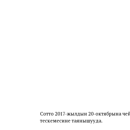
Сотто 2017-жылдын 20-октябрына че
тескемесине таянышууда.