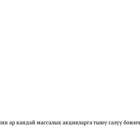
йин ар кандай массалык акцияларга тыюу салуу боюн