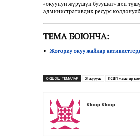
«окуунун жүрүшүн бузушат» деп түш
административдик ресурс колдонул
ТЕМА БОЮНЧА:
Жогорку окуу жайлар активисттер
ОКШОШ ТЕМАЛАР
Жөө жүрүш
КСДП жаштар ка
Kloop Kloop