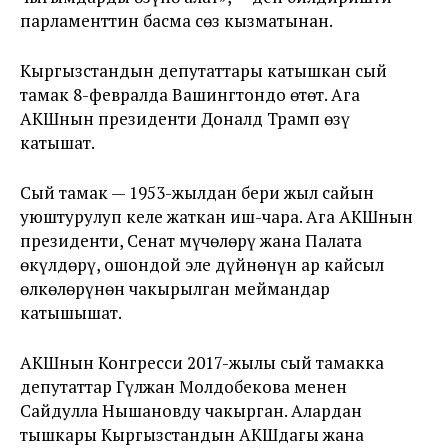
парламенттин басма сөз кызматынан.
Кыргызстандын депутаттары катышкан сый
тамак 8-февралда Вашингтондо өтөт. Ага
АКШнын президенти Доналд Трамп өзү
катышат.
Сый тамак — 1953-жылдан бери жыл сайын
уюштурулуп келе жаткан иш-чара. Ага АКШнын
президенти, Сенат мүчөлөрү жана Палата
өкүлдөрү, ошондой эле дүйнөнүн ар кайсыл
өлкөлөрүнөн чакырылган меймандар
катышышат.
АКШнын Конгресси 2017-жылы сый тамакка
депутаттар Гүлжан Молдобекова менен
Сайдулла Нышановду чакырган. Алардан
тышкары Кыргызстандын АКШдагы жана