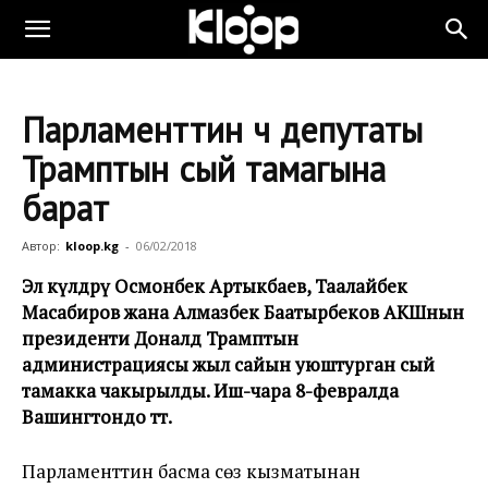
Парламенттин үч депутаты
Трамптын сый тамагына
барат
Автор:
kloop.kg
-
06/02/2018
Эл өкүлдөрү Осмонбек Артыкбаев, Таалайбек
Масабиров жана Алмазбек Баатырбеков АКШнын
президенти Доналд Трамптын
администрациясы жыл сайын уюштурган сый
тамакка чакырылды. Иш-чара 8-февралда
Вашингтондо өтөт.
Парламенттин басма сөз кызматынан