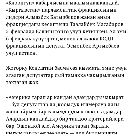
«Клооптун» кабарчысына маалымдашкандай,
«Кыргызстан» парламенттик фракциясынын
лидери Алмазбек Батырбеков жанан анын
фракциядагы кесиптеши Таалайбек Масабиров
5-февралда Вашингтонго учуп кетишкен. Ал эми
6-февраль күнү эртең менен ал жакка КСДП
фракциясынын депутат Осмонбек Артыкбаев
учуп кеткен.
Жогорку Кеңештин басма сөз кызматы эмне үчүн
аталган депутаттар сый тамакка чакырылганын
тактаган жок.
«Америка тарап ар кандай адамдарды чакырат
— бул депутаттар да, коомдук ишмерлер дагы
жана айрым бир салымдарды кошкон адамдар.
Алардын кандайдыр бир тандоо критерийлери
бар. Ошондой эле, Америка тарап бардык
чыгымдарды өзүнө алат», — деп билдиришти