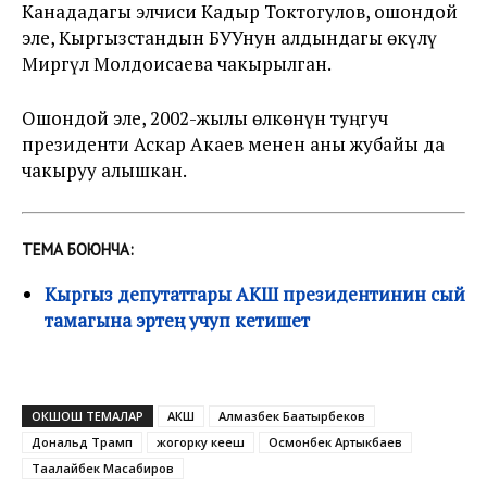
Канададагы элчиси Кадыр Токтогулов, ошондой
эле, Кыргызстандын БУУнун алдындагы өкүлү
Миргүл Молдоисаева чакырылган.
Ошондой эле, 2002-жылы өлкөнүн туңгуч
президенти Аскар Акаев менен аны жубайы да
чакыруу алышкан.
ТЕМА БОЮНЧА:
Кыргыз депутаттары АКШ президентинин сый
тамагына эртең учуп кетишет
ОКШОШ ТЕМАЛАР
АКШ
Алмазбек Баатырбеков
Дональд Трамп
жогорку кеңеш
Осмонбек Артыкбаев
Таалайбек Масабиров