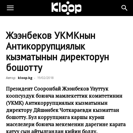
Жээнбеков УКМКнын
Антикоррупциялык
кызматынын директорун
бошотту
Автор:
kloop.kg
-
19/02/2018
Президент Сооронбай Жээнбеков Улуттук
коопсуздук боюнча мамлекеттик комитетинин
(УКМК) Антикоррупциялык кызматынын
директору Дүйшөнбек Чоткараевди кызматтан
бошотту. Бул коррупцияга каршы курөшүү
маселелери боюнча мекеменин дарегине карата
катуу сын айтылгандан кийин болду.