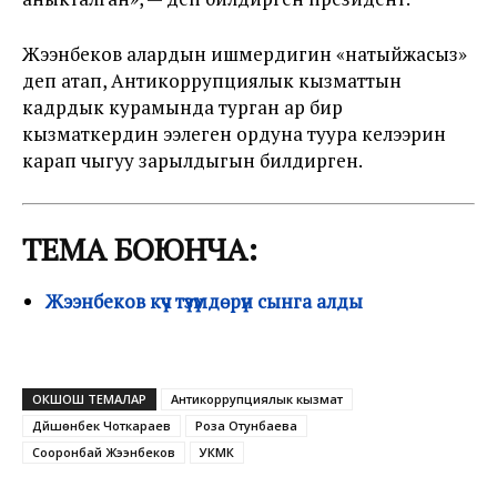
Жээнбеков алардын ишмердигин «натыйжасыз»
деп атап, Антикоррупциялык кызматтын
кадрдык курамында турган ар бир
кызматкердин ээлеген ордуна туура келээрин
карап чыгуу зарылдыгын билдирген.
ТЕМА БОЮНЧА:
Жээнбеков күч түзүмдөрүн сынга алды
ОКШОШ ТЕМАЛАР
Антикоррупциялык кызмат
Дүйшөнбек Чоткараев
Роза Отунбаева
Сооронбай Жээнбеков
УКМК