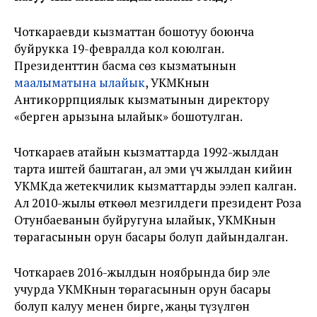
Чоткараевди кызматтан бошотуу боюнча
буйрукка 19-февралда кол коюлган.
Президенттин басма сөз кызматынын
маалыматына ылайык
, УКМКнын
Антикоррпциялык кызматынын директору
«берген арызына ылайык» бошотулган.
Чоткараев атайын кызматтарда 1992-жылдан
тарта иштей баштаган, ал эми үч жылдан кийин
УКМКда жетекчилик кызматтарды ээлеп калган.
Ал 2010-жылы өткөөл мезгилдеги президент Роза
Отунбаеванын буйругуна ылайык, УКМКнын
төрагасынын орун басары болуп дайындалган.
Чоткараев 2016-жылдын ноябрында бир эле
учурда УКМКнын төрагасынын орун басары
болуп калуу менен бирге, жаңы түзүлгөн