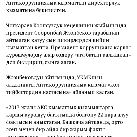
Антикоррупциялык кызматтын директорлук
кызматына бекитилген.
Чоткараев Коопсуздук кеңешинин жыйынында
президент Сооронбай Жээнбеков тарабынан
айтылган катуу сын пикирлерден кийин
кызматтан кетти. Президент коррупцияга каршы
күрөшчүлөрдү алар өздөрү «ага батып калышкан»
деп билдирип, сынга алган.
Жээнбековдун айтымында, УКМКнын
алдындагы Антикоррупциялык кызмат «кол
тийбестердин кастасына» айланып калган.
«2017-жылы АКС кызматтык кылмыштарга
каршы күрөшүү багытында болгону 22 пара алуу
фактысын аныктаган. Башкача айтканда, орто
эсеп менен бир айда бир жарым факты
аныкталган», — деп билдирген президент.