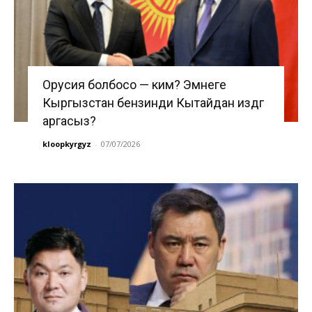
Орусия болбосо — ким? Эмнеге
Кыргызстан бензинди Кытайдан издөөгө
аргасыз?
kloopkyrgyz
-
07/07/2026