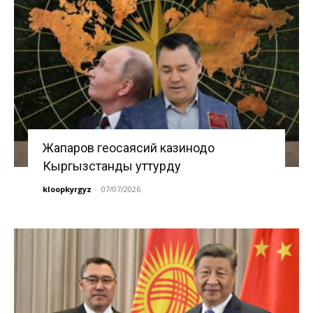
Жапаров геосаясий казинодо
Кыргызстанды уттурду
kloopkyrgyz
-
07/07/2026