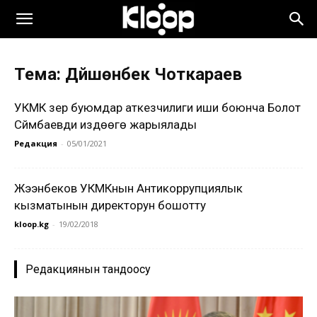
Тема: Дүйшөнбек Чоткараев
УКМК зер буюмдар аткезчилиги иши боюнча Болот
Сүйүмбаевди издөөгө жарыялады
Редакция
-
05/01/2021
Жээнбеков УКМКнын Антикоррупциялык
кызматынын директорун бошотту
kloop.kg
-
19/02/2018
Редакциянын тандоосу