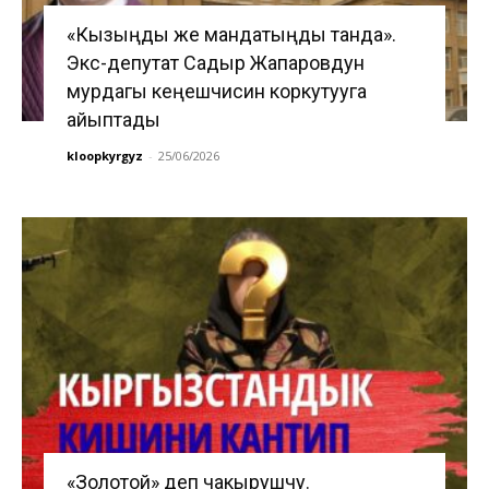
«Кызыңды же мандатыңды танда».
Экс-депутат Садыр Жапаровдун
мурдагы кеңешчисин коркутууга
айыптады
kloopkyrgyz
-
25/06/2026
«Золотой» деп чакырушчу.