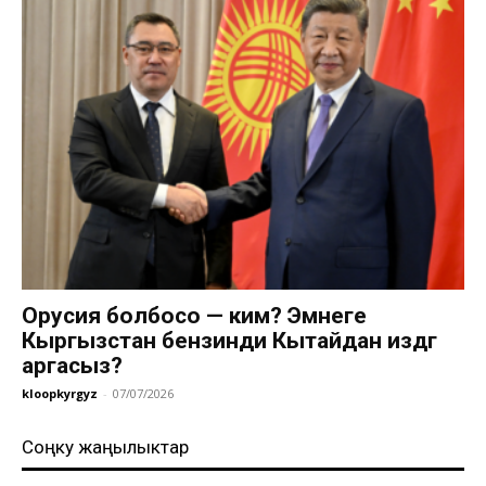
Орусия болбосо — ким? Эмнеге
Кыргызстан бензинди Кытайдан издөөгө
аргасыз?
kloopkyrgyz
-
07/07/2026
Соңку жаңылыктар