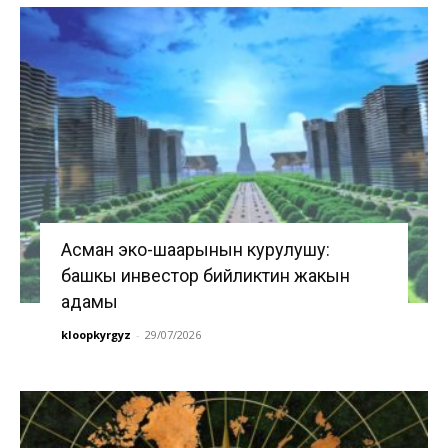
Асман эко-шаарынын курулушу:
башкы инвестор бийликтин жакын
адамы
kloopkyrgyz
-
29/07/2026