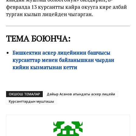
февралда 13 курсантты кайра окууга кире албай
турган кылып лицейден чыгарган.
ТЕМА БОЮНЧА:
Бишкектин аскер лицейинин башчысы
курсанттар менен байланышкан чырдан
кийин кызматынан кетти
ОКШОШ ТЕМАЛАР
Дайыр Асанов атындагы аскер лицейи
Курсанттардын мушташы