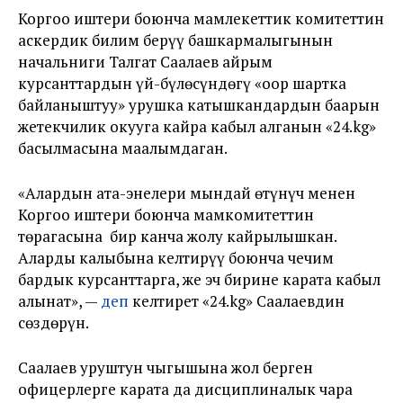
Коргоо иштери боюнча мамлекеттик комитеттин
аскердик билим берүү башкармалыгынын
начальниги Талгат Саалаев айрым
курсанттардын үй-бүлөсүндөгү «оор шартка
байланыштуу» урушка катышкандардын баарын
жетекчилик окууга кайра кабыл алганын «24.kg»
басылмасына маалымдаган.
«Алардын ата-энелери мындай өтүнүч менен
Коргоо иштери боюнча мамкомитеттин
төрагасына бир канча жолу кайрылышкан.
Аларды калыбына келтирүү боюнча чечим
бардык курсанттарга, же эч бирине карата кабыл
алынат», —
деп
келтирет «24.kg» Саалаевдин
сөздөрүн.
Саалаев уруштун чыгышына жол берген
офицерлерге карата да дисциплиналык чара