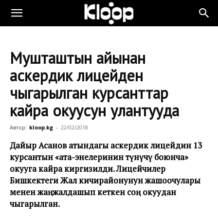
Мушташтын айынан
аскердик лицейден
чыгарылган курсанттар
кайра окуусун улантууда
Автор:
kloop.kg
-
22/02/2018
Дайыр Асанов атындагы аскердик лицейдин 13
курсантын «ата-энелеринин өтүнүчү боюнча»
окууга кайра киргизилди. Лицейчилер
Бишкектеги Жал кичирайонунун жашоочулары
менен жаңжалдашып кеткен соң окуудан
чыгарылган.