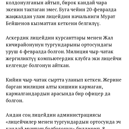
колдонулганын айтып, бирок кандай чара
экенин тактаган эмес. Буга чейин 20-февралда
жаңжалдан улам лицейдин начальниги Мурат
Бейшенов кызматтан кеткени белгилүү.
Аскердик лицейдин курсанттары менен Жал
кичирайонунун тургундарыны ортосундагы
уруш 4-февралда болгон. Милиция чыр-чатак
жергиликтүү компьютердик клубга эки лицейчи
келгенде болгонун айткан.
Кийин чыр-чатак сыртта уланып кеткен. Жерине
барган милиция алты кишини кармаган,
кармалгандардын арасында бир офицер да
болгон.
Андан соң лицейдин администрациясы
«лицейчилер менен тургундардын ортосунда эч
кандай мушташ болбогонун» билдирип, 8-