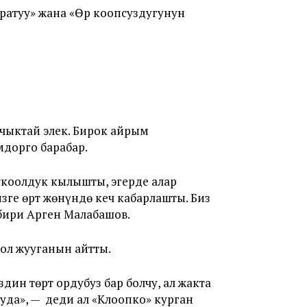
ратуу» жана «Өр коопсуздугунун
чыктай элек. Бирок айрым
дорго барабар.
оскоолдук кылышты, эгерде алар
зге өрт жөнүндө кеч кабарлашты. Биз
 бири Арген Малабашов.
ол жууганын айтты.
дин төрт ордубуз бар болчу, ал жакта
ууда», — деди ал «Клоопко» курган