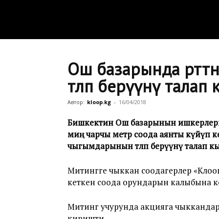
Ош базарында өрттө
төлөп берүүнү тала
Автор:
kloop.kg
-
16/04/2018
Бишкектин Ош базарынын ишкерлери 1
миң чарчы метр соода аянты күйүп ке
чыгымдарынын төлөп берүүнү талап к
Митингге чыккан соодагерлер «Клоо
кеткен соода орундарын калыбына к
Митинг учурунда акцияга чыккандар
киришти.