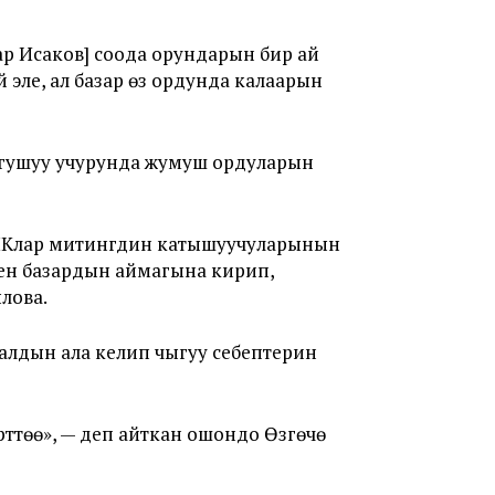
ар Исаков] соода орундарын бир ай
эле, ал базар өз ордунда калаарын
угушуу учурунда жумуш ордуларын
МКлар митингдин катышуучуларынын
кен базардын аймагына кирип,
лова.
алдын ала келип чыгуу себептерин
рттөө», — деп айткан ошондо Өзгөчө