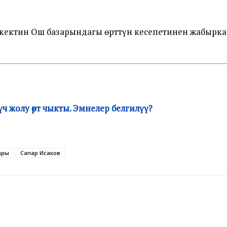
кектин Ош базарындагы өрттүн кесепетинен жабырка
 жолу өрт чыкты. Эмнелер белгилүү?
ары
Сапар Исаков