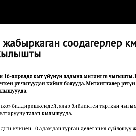
н жабыркаган соодагерлер өк
п кылышты
6-апрелде өкмөт үйүнүн алдына митингге чыгышты. Б
ткен өрт чыгуудан кийин болууда. Митингчилер өрттүн
ылышуууда.
пко» билдиришкендей, алар бийликтен тарткан чыгым
елтирүүнү талап кылышууда.
дын ичинен 10 адамдан турган делегация сүйлөшүү ж