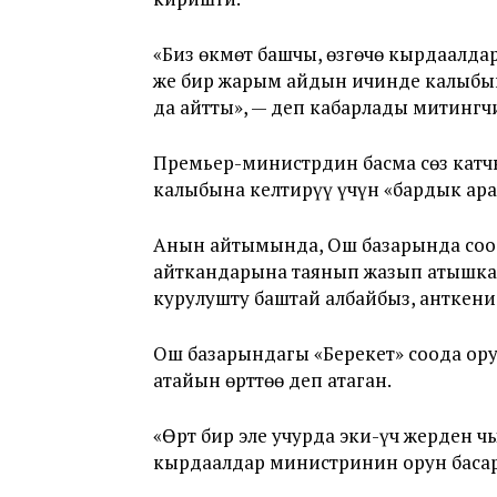
«Биз өкмөт башчы, өзгөчө кырдаалда
же бир жарым айдын ичинде калыбына
да айтты», — деп кабарлады митинг
Премьер-министрдин басма сөз катч
калыбына келтирүү үчүн «бардык ар
Анын айтымында, Ош базарында со
айткандарына таянып жазып атышканд
курулушту баштай албайбыз, анткени 
Ош базарындагы «Берекет» соода ору
атайын өрттөө деп атаган.
«Өрт бир эле учурда эки-үч жерден ч
кырдаалдар министринин орун басар