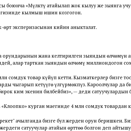
ы боюнча «Мүлктү атайылап жок кылуу же зыянга учу
егизинде кылмыш ишин козгогон.
к-өрт эксперизасынан кийин аныкталат.
а орундарынын жана келтирилген зыяндын өлчөмүн а
дей, алар тарткан зыяндын өлчөмү миллиондогон сом
 млн сомдук товар күйүп кетти. Кызматкерлер бизге т
арды чыгарып кетүүгө үлгүрмөкпүз. Кароолчулар да би
 бирок ким экенин билбейбиз», — деди сатуучулардын
 «Клоопко» курган маегинде 4 млн сомдук товардан к
рекет" ачылганда бизге бул жерден орун беришкен. Биз
л жердеги сатуучулар атайын өрттөө болгон деп айтыш