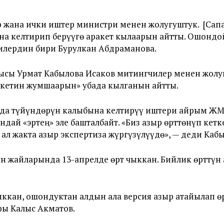
р жана ички иштер министри менен жолугуштук. [Сап
 келтирип берүүгө аракет кылаарын айтты. Ошондой 
чилердин бири Бурулкан Абдраманова.
ысы Урмат Кабылова Исаков митингчилер менен жол
акетин жумшаарын» убада кылганын айтты.
ода түйүндөрүн калыбына келтирүү иштери айрым Ж
ай «эртең» эле башталбайт. «Биз азыр өрттөнүп кет
ал жакта азыр экспертиза жүргүзүлүүдө», — деди Кабы
н жайларында 13-апрелде өрт чыккан. Бийлик өрттүн 
ыккан, ошондуктан алдын ала версия азыр атайылап ө
ы Калыс Акматов.