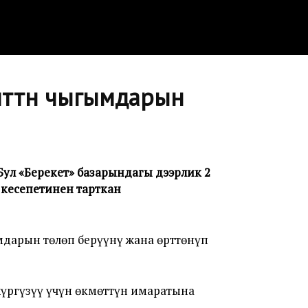
мөттөн чыгымдарын
ул «Берекет» базарындагы дээрлик 2
 кесепетинен тарткан
дарын төлөп берүүнү жана өрттөнүп
үргүзүү үчүн өкмөттүн имаратына