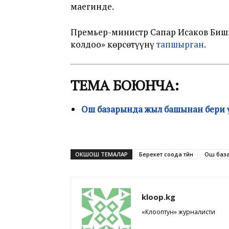
маегинде.
Премьер-министр Сапар Исаков Биш
колдоо» көрсөтүүнү
тапшырган
.
ТЕМА БОЮНЧА:
Ош базарында жыл башынан бери үч
ОКШОШ ТЕМАЛАР
Берекет соода түйүнү
Ош баз
kloop.kg
«Клооптун» журналисти