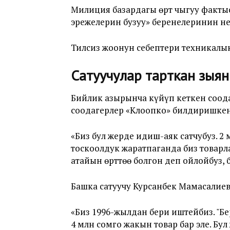
Милиция базардагы өрт чыгуу фактыс
эрежелерин бузуу» беренелеринин н
Тилсиз жоонун себептери техникалы
Сатуучулар тарткан зыян
Бийлик азырынча күйүп кеткен соод
соодагерлер «Клоопко» билдиришкен
«Биз бул жерде идиш-аяк сатчубуз. 2
тоскоолдук жаратпаганда биз товарл
атайын өрттөө болгон деп ойлойбуз,
Башка сатуучу Курсанбек Мамасалиев
«Биз 1996-жылдан бери иштейбиз. "Бе
4 млн сомго жакын товар бар эле. Бу