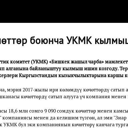
көчөттөр боюнча УКМК кылмы
еттик комитет (УКМК) «Бишкек жашыл чарба» мамлек
 сатып алганына байланыштуу кылмыш ишин козгоду. Тер
ерлери Кыргызстандын кызыкчылыктарына каршы ке
, мэрия 2017-жылы ири көлөмдүү көчөттөрдү сатып а
шканасы көчөттөрдү сатып алууга үч компания менен
сы 18,6 млн сомго 9 090 сомдук көчөттөр менен камс
я" компаниясы менен да келишим түзгөн, ал эми "Зиа
к УКМК бул эки компаниянын көчөттөрү канчага турга