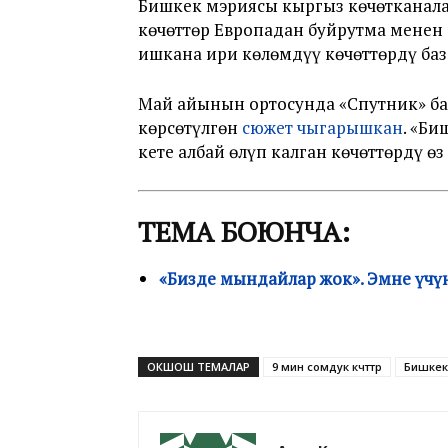
Бишкек мэриясы кыргыз көчөтканала
көчөттөр Европадан буйрутма менен
ишкана ири көлөмдүү көчөттөрдү баз
Май айынын ортосунда «Спутник» ба
көрсөтүлгөн
сюжет чыгарышкан
. «Б
кете албай өлүп калган көчөттөрдү 
ТЕМА БОЮНЧА:
«Бизде мындайлар жок». Эмне үчүн
ОКШОШ ТЕМАЛАР
9 мин сомдук көчөттөр
Бишкек