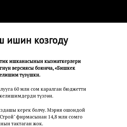
ш ишин козгоду
еттик ишканасынын кызматкерлери
гөөнүн версиясы боюнча, «Бишкек
лишим түзүшкөн.
лууга 60 млн сом каралган бюджетти
 келишимдерди түзгөн.
ыздашы керек болчу. Мэрия ошондой
р Строй" фирмасынан 14,8 млн сомго
нын тактаган жок.