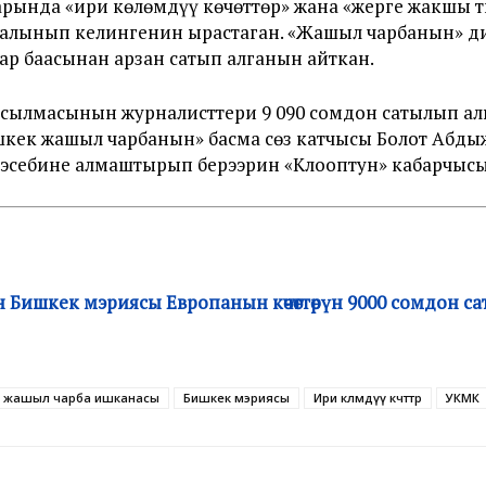
рында «ири көлөмдүү көчөттөр» жана «жерге жакшы т
 алынып келингенин ырастаган.
«Жашыл чарбанын» д
ар баасынан арзан сатып алганын айткан.
сылмасынын журналисттери 9 090 сомдон сатылып ал
ишкек жашыл чарбанын» басма сөз катчысы Болот Абд
өз эсебине алмаштырып берээрин «Клооптун» кабарчыс
 Бишкек мэриясы Европанын көчөттөрүн 9000 сомдон са
 жашыл чарба ишканасы
Бишкек мэриясы
Ири көлөмдүү көчөттөр
УКМК