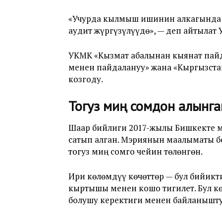
«
Учурда кылмыш ишинин алкагында т
аудит жүргүзүлүүдө
», — деп айтыла
УКМК «Кызмат абалынан кыянат пайд
менен пайдалануу
» жана «Кыргызст
козгоду.
Тогуз миң сомдон алынга
Шаар бийлиги 2017-жылы Бишкекте ма
сатып алган. Мэриянын маалыматы бо
тогуз миң сомго чейин төлөнгөн.
Ири көлөмдүү көчөттөр — бул бийикт
кыртышы менен кошо тигилет. Бул кө
болушу керектиги менен байланышту