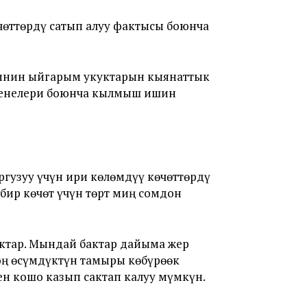
өттөрдү сатып алуу фактысы боюнча
нин ыйгарым укуктарын кыянаттык
ренелери боюнча кылмыш ишин
гузуу үчүн ири көлөмдүү көчөттөрдү
бир көчөт үчүн төрт миң сомдон
актар. Мындай бактар дайыма жер
чоң өсүмдүктүн тамыры көбүрөөк
н кошо казып сактап калуу мүмкүн.