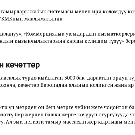
амырлары жабык системасы менен ири көлөмдүү көч
т УКМКнын маалыматында.
алануу», «
Коммерциялык уюмдардын кызматкерлери
андын кызыкчылыктарына каршы келишим түзүү» бе
н көчөттөр
асалык түрдө кыйылган 3000 бак-дарактын ордун тур
юнча, көчөттөр Европадан алынып келинген жана ар 
иги үч метрден он беш метрге чейин жете чоңойгон б
чөттү бир жерден башка жерге көчүрүп отургузууда 
у. Ал эми негизги тамыр массасын жер кыртышы мене