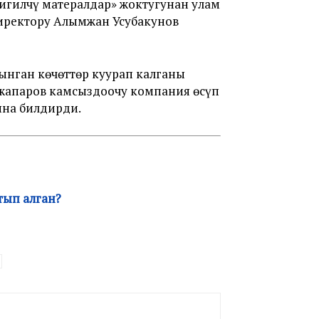
игилчү матералдар» жоктугунан улам
иректору Алымжан Усубакунов
ынган көчөттөр куурап калганы
ыжапаров камсыздоочу компания өсүп
ына билдирди.
тып алган?