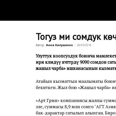
Тогуз миң сомдук 
Автор:
Анна Капушенко
-
28/05/2018
Улуттук коопсуздук боюнча мамлек
ири көлөмдүү көчөттөрдү 9090 сомдон
жашыл чарба» ишканасынын кызматк
Атайын кызматтын маалыматы боюнча
бекиткен. Жыл бою «Жашыл чарба» и
«Арт Грин» компаниясы жалпы сумма
эле, суммасы 8,9 млн сомго "АГТ Ази
бак-дарактар сатылып алынган. Биро