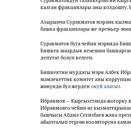
Суракматовдун талапкерлигин Кыргы
калган фракциялары аны колдошту. Б
Азырынча Суракматов мэрлик кызмат
башка фракциялары же премьер-мини
Суракматов буга чейин мэрияда Биш
Бишкек шаардык кеңешин башкарган
депутат болуп келген.
Бишкектин мурдагы мэри Албек Ибраи
мамлекеттик комитет аны коррупция
жөнүндө бул жерден
окуй аласыз.
Ибраимов — Кыргызстанда жогорку к
Ибраимовго чейин өз кызматтарына
башчысы Абдил Сегизбаев жана през
айыпталып тергөө изоляторуна кама