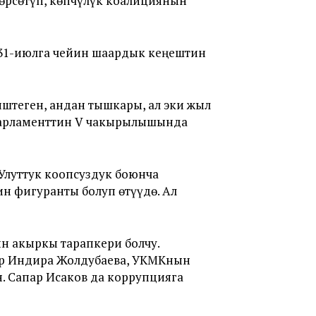
өрсөтүп, көпчүлүк коалициянын
 31-июлга чейин шаардык кеңештин
штеген, андан тышкары, ал эки жыл
парламенттин V чакырылышында
Улуттук коопсуздук боюнча
н фигуранты болуп өтүүдө. Ал
н акыркы тарапкери болчу.
ор Индира Жолдубаева, УКМКнын
. Сапар Исаков да коррупцияга