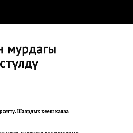
н мурдагы
сөтүлдү
сөттү. Шаардык кеңеш калаа