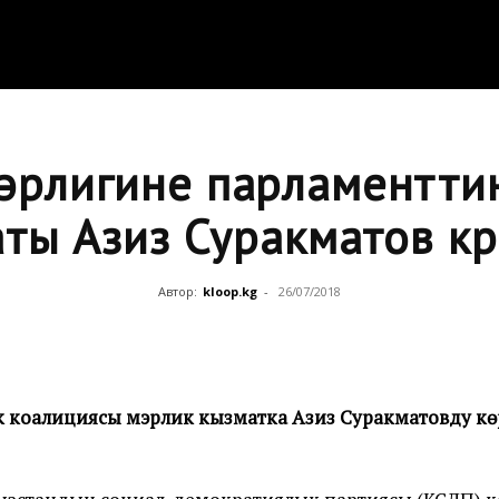
эрлигине парламентти
ты Азиз Суракматов көр
Автор:
kloop.kg
-
26/07/2018
 коалициясы мэрлик кызматка Азиз Суракматовду көр