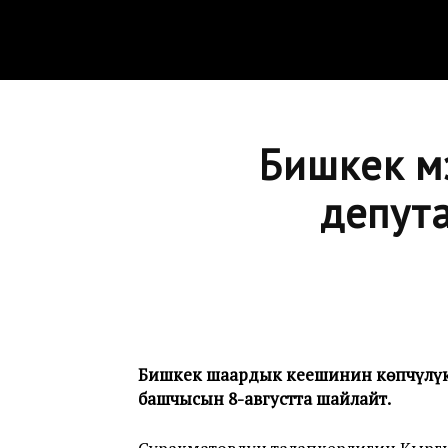
Бишкек м
депута
Бишкек шаардык кеңешинин көпчүлүк
башчысын 8-августта шайлайт.