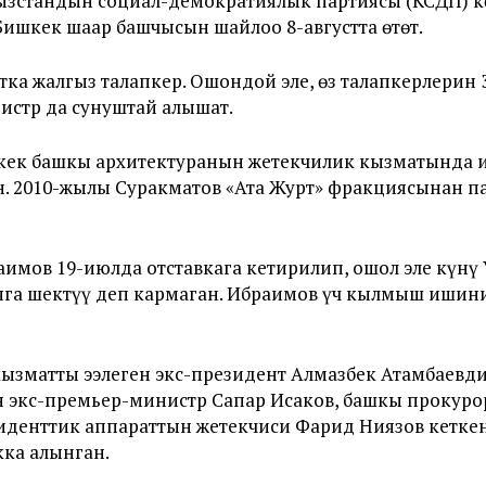
зстандын социал-демократиялык партиясы (КСДП) к
ишкек шаар башчысын шайлоо 8-августта өтөт.
ка жалгыз талапкер. Ошондой эле, өз талапкерлерин
стр да сунуштай алышат.
кек башкы архитектуранын жетекчилик кызматында и
. 2010-жылы Суракматов «Ата Журт» фракциясынан 
мов 19-июлда отставкага кетирилип, ошол эле күнү 
га шектүү деп кармаган. Ибраимов үч кылмыш ишини
ызматты ээлеген экс-президент Алмазбек Атамбаевди
н экс-премьер-министр Сапар Исаков, башкы прокур
иденттик аппараттын жетекчиси Фарид Ниязов кеткен
кка алынган.