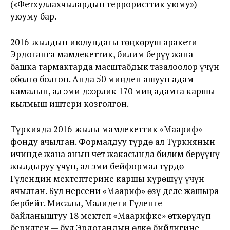
(«Фетхуллахчылардын террористтик уюму»)
уюуму бар.
2016-жылдын июлундагы төңкөрүш аракети
Эрдоганга мамлекеттик, билим берүү жана
башка тармактарда масштабдык тазалоолор үчүн
өбөлгө болгон. Анда 50 миңден ашуун адам
камалып, ал эми дээрлик 170 миң адамга каршы
кылмыш иштери козголгон.
Түркияда 2016-жылы мамлекеттик «Маариф»
фонду ачылган. Формалдуу түрдө ал Түркиянын
ичинде жана анын чет жакасында билим берүүнү
жылдыруу үчүн, ал эми бейформал түрдө
Гүлендин мектептерине каршы күрөшүү үчүн
ачылган. Бул нерсени «Маариф» өзү деле жашыра
бербейт. Мисалы, Малидеги Гүленге
байланыштуу 18 мектеп «Маарифке» өткөрүлүп
берилген — бул Эрдогандын өлкө бийлигине