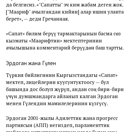
да белгисиз. «"Сапатты" эч ким жабам деген жок.
["Маариф" ачылгандан кийин] алар ишин уланта
берет», — деди Гречанная.
«Сапат» билим берүү тармактарынын басма сөз
кызматы «Маарифтин» мектептеринин
ачылышына комментарий берүүдөн баш тартты.
Эрдоган жана Гүлен
Түркия бийлигинин Кыргызстандагы «Сапат»
мектеп, лицейлерин куугунтуктоосу — бул
башында дос болуп жүрүп, андан соң бири-бири
үчүн думшмандарга айланып калган Эрдоган
менен Гүлендин мамилелеринин күзгүсү.
Эрдоган 2001-жылы Адилеттик жана прогресс
партиясын (АПП) негиздеп, парламенттик