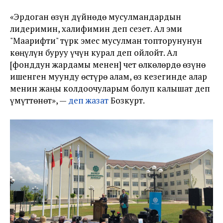
«Эрдоган өзүн дүйнөдө мусулмандардын
лидеримин, халифимин деп сезет. Ал эми
"Маарифти" түрк эмес мусулман топторунунун
көңүлүн буруу үчүн курал деп ойлойт. Ал
[фонддун жардамы менен] чет өлкөлөрдө өзүнө
ишенген муунду өстүрө алам, өз кезегинде алар
менин жаңы колдоочуларым болуп калышат деп
үмүттөнөт», —
деп жазат
Бозкурт.