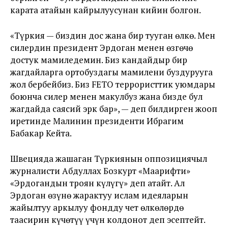
карата атайын кайрылуусунан кийин болгон.
«Түркия — биздин дос жана бир тууган өлкө. Мен
силердин президент Эрдоган менен өзгөчө
достук мамиледемин. Биз кандайдыр бир
жагдайларга ортобуздагы мамилени буздурууга
жол бербейбиз. Биз FETO террористтик уюмдары
боюнча силер менен макулбуз жана бизде бул
жагдайда саясий эрк бар», — деп билдирген жооп
иретинде Малинин президенти Ибрагим
Бабакар Кейта.
Швецияда жашаган Түркиянын оппозициячыл
журналисти Абдуллах Бозкурт «Маарифти»
«Эрдогандын троян күлүгү» деп атайт. Ал
Эрдоган өзүнө жарактуу ислам идеяларын
жайылтуу аркылуу фондду чет өлкөлөрдө
таасирин күчөтүү үчүн колдонот деп эсептейт.