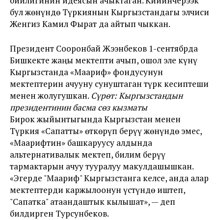
бийлигинин идеясын ачыктаган. Кийинчерээк
бул жөнүндө Түркиянын Кыргызстандагы элчиси
Женгиз Камил Фырат да айтып чыккан.
Президент Сооронбай Жээнбеков 1-сентябрда
Бишкекте жаңы мектепти ачып, ошол эле күнү
Кыргызстанда «Маариф» фондусунун
мектептерин ачууну сунуштаган түрк кесиптеши
менен жолугушкан.
Сүрөт: Кыргызстандын
президентинин басма сөз кызматы
Бирок жыйынтыгында Кыргызстан менен
Түркия «Сапатты» өткөрүп берүү жөнүндө эмес,
«Маарифтин» башкаруусу алдында
альтернативалык мектеп, билим берүү
тармактарын ачуу тууралуу макулдашышкан.
«Эгерде "Маариф" Кыргызстанга келсе, анда алар
мектептерди каржылоонун үстүндө иштеп,
"Сапатка" атаандаштык кылышат», — деп
билдирген Турсунбеков.