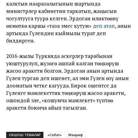
калктын нааразалыгынын шартында
министрлер кабинетин таркатып, жаңысын
чогултууга туура келген. Эрдоган иликтөөнү
өкмөткө каршы «таза эмес кутум»
деп атап
, анын
артында Гүлендин кыймылы турат деп
билдирген.
2016-жылы Түркияда аскерлер тарабынан
уюштурулуп, жүзөгө ашпай калган төңкөрүш
жасоо аракети болгон. Эрдоган анын артында
Гүлен турган деп ишенет, ал эми Гүлен өзү анын
дооматын четке кагууда. Бирок ошентсе да
Гүленге мамлекеттик төңкөрүш жасоо аракети,
ошондой эле, «кошумча мамлекет» түптөө
аракети боюнча айып тагылган.
ОКШОШ ТЕМАЛАР
«Себат»
Маариф