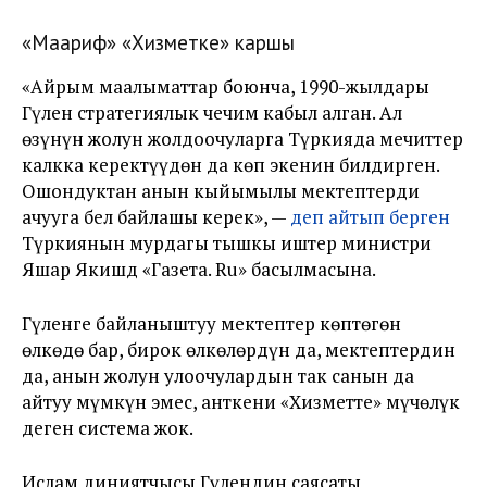
«Маариф» «Хизметке» каршы
«Айрым маалыматтар боюнча, 1990-жылдары
Гүлен стратегиялык чечим кабыл алган. Ал
өзүнүн жолун жолдоочуларга Түркияда мечиттер
калкка керектүүдөн да көп экенин билдирген.
Ошондуктан анын кыйымылы мектептерди
ачууга бел байлашы керек», —
деп айтып берген
Түркиянын мурдагы тышкы иштер министри
Яшар Якишд «Газета. Ru» басылмасына.
Гүленге байланыштуу мектептер көптөгөн
өлкөдө бар, бирок өлкөлөрдүн да, мектептердин
да, анын жолун улоочулардын так санын да
айтуу мүмкүн эмес, анткени «Хизметте» мүчөлүк
деген система жок.
Ислам диниятчысы Гүлендин саясаты