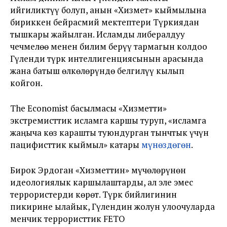
ийгиликтүү болуп, анын «Хизмет» кыймылына
бириккен бейрасмий мектептери Түркиядан
тышкары жайылган. Исламды либералдуу
чечмелөө менен билим берүү тармагын колдоо
Гүленди түрк интеллигенциясынын арасында
жана батыш өлкөлөрүндө белгилүү кылып
койгон.
The Economist басылмасы «Хизметти»
экстремисттик исламга каршы туруп, «исламга
жаңыча көз карашты туюндурган тынчтык үчүн
пацифисттик кыймыл» катары
мүнөздөгөн
.
Бирок Эрдоган «Хизметтин» мүчөлөрүнөн
идеологиялык каршылаштарды, ал эле эмес
террористерди көрөт. Түрк бийлигинин
пикирине ылайык, Гүлендин жолун улоочуларда
менчик террористтик FETO