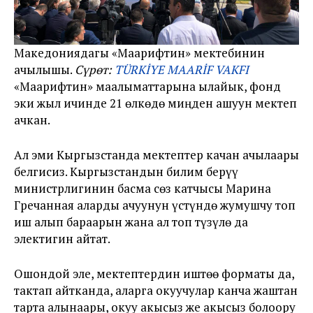
Македониядагы «Маарифтин» мектебинин
ачылышы.
Сүрөт:
TÜRKİYE MAARİF VAKFI
«Маарифтин» маалыматтарына ылайык, фонд
эки жыл ичинде 21 өлкөдө миңден ашуун мектеп
ачкан.
Ал эми Кыргызстанда мектептер качан ачылаары
белгисиз. Кыргызстандын билим берүү
министрлигинин басма сөз катчысы Марина
Гречанная аларды ачуунун үстүндө жумушчу топ
иш алып бараарын жана ал топ түзүлө да
электигин айтат.
Ошондой эле, мектептердин иштөө форматы да,
тактап айтканда, аларга окуучулар канча жаштан
тарта алынаары, окуу акысыз же акысыз болоору