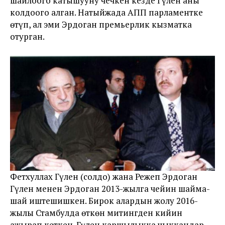
шайлоого катышууну чечкен кезде Гүлен аны
колдоого алган. Натыйжада АПП парламентке
өтүп, ал эми Эрдоган премьерлик кызматка
отурган.
Фетхуллах Гүлен (солдо) жана Режеп Эрдоган
Гүлен менен Эрдоган 2013-жылга чейин шайма-
шай иштешишкен. Бирок алардын жолу 2016-
жылы Стамбулда өткөн митингден кийин
ажырап кеткен. Гүлен каршылыкка чыккандар