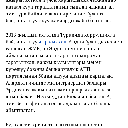
катаал кууп таратылганын сындап чыккан, ал
эми түрк бийлиги жооп иретинде Гүленге
байланыштуу окуу жайларды жаба баштаган.
2013-жылдын аягында Түркияда коррупцияга
байланыштуу
чыр чыккан
. Анда «Гүлендики» деп
саналган ЖМКлар Эрдоган менен анын
айланасындагыларга карата компромат
таратышкан. Каржы кылмыштары менен
күрөшүү боюнча башкармалык АПП
партиясынан 50дөн ашуун адамды кармаган.
Алардын ичинде министрлердин балдары,
Эрдоганга жакын аткаминерлер, жада калса
анын баласы Нежмеддин Билал да болгон. Ал
эми Билал финансылык алдамчылык боюнча
айыпталган.
Бул саясий кризистин чыгышын шарттап,