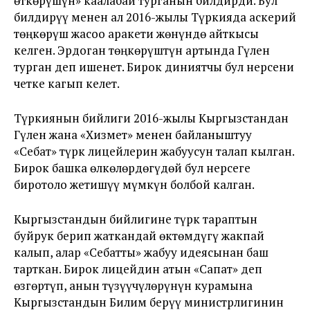
өткөрүшүн» каалабай турганын билдирди. Бул
билдирүү менен ал 2016-жылы Түркияда аскерий
төңкөрүш жасоо аракети жөнүндө айткысы
келген. Эрдоган төңкөрүштүн артында Гүлен
турган деп ишенет. Бирок диниятчы бул нерсени
четке кагып келет.
Түркиянын бийлиги 2016-жылы Кыргызстандан
Гүлен жана «Хизмет» менен байланыштуу
«Себат» түрк лицейлерин жабуусун талап кылган.
Бирок башка өлкөлөрдөгүдөй бул нерсеге
биротоло жетишүү мүмкүн болбой калган.
Кыргызстандын бийлигине түрк тараптын
буйрук берип жаткандай өктөмдүгү жакпай
калып, алар «Себатты» жабуу идеясынан баш
тарткан. Бирок лицейдин атын «Сапат» деп
өзгөртүп, анын түзүүчүлөрүнүн курамына
Кыргызстандын Билим берүү министрлигинин