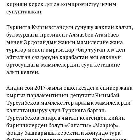
кириши керек деген компромистүү чечим
сунушташкан.
Түркияга Кыргызстандын сунушу жакпай калып,
бул мурдагы президент Алмазбек Атамбаев
менен Эрдогандын жакын мамилесине жана
түрктөр менен кыргыздар «бир тууган эл» деп
айтылган сөздөрүнө карабастан эки өлкөнүн
ортосундагы мамилелердин сууп кетишине
алып келген.
Андан соң 2017-жылы ошол кездеги спикер жана
кыргыз парламентинин депутаты Чыныбай
Турсунбеков мамлекеттер аралык мамилелерди
калыптандыруу үчүн Түркияга барган.
Турсунбеков сапарга чыгып келгенден кийин
биринчилерден болуп «Сапатты» «Маариф»
фонду башкарышы керектиги жөнүндө түрк