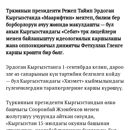
Түркиянын президенти Режеп Тайип Эрдоган
Кыргызстанда «Маарифтин» мектеп, билим берүү
борборлорун ачуу жөнүндө макулдашты — бул
анын Кыргызстандагы «Себат» түрк лицейлери
менен байланыштуу идеологиялык каршылашы
жана оппозициячыл диниятчы Фетхуллах Гүленге
каршы күрөштүн бир бөлүгү.
Эрдоган Кыргызстанга 1-сентябрда келип, дароо
эле өз сапарынын күн тартибин белгилеп койду
— бул Кыргызстандагы «Хизмет» кыймылындагы
гүленчилердин тарапкерлерине каршы күрөшүү.
Түркиянын президенти Кыргызстандын өлкө
башчысы Сооронбай Жээнбеков менен
жолугушуу учурунда айткан сөзүндө,
«Кыргызстан 15-июлдагы окуяны башынан