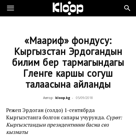
«Маариф» фондусу:
Кыргызстан Эрдогандын
билим берүү тармагындагы
Гүленге каршы согуш
талаасына айланды
Автор:
kloop.kg
-
05/09/2018
Режеп Эрдоган (солдо) 1-сентябрда
Кыргызстанга болгон сапары учурунда.
Сүрөт:
Кыргызстандын президентинин басма сөз
кызматы