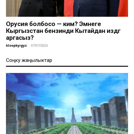
Орусия болбосо — ким? Эмнеге
Кыргызстан бензинди Кытайдан издөөгө
аргасыз?
kloopkyrgyz
-
07/07/2026
Соңку жаңылыктар