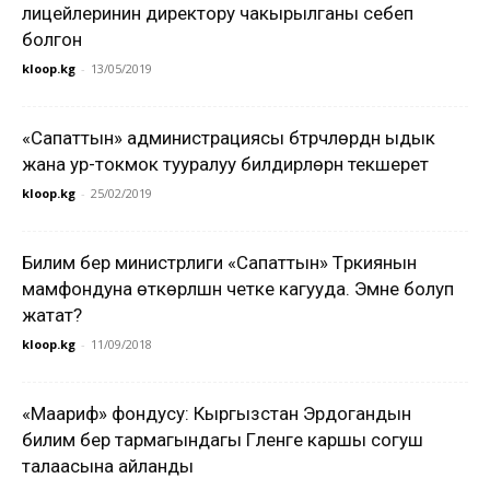
лицейлеринин директору чакырылганы себеп
болгон
kloop.kg
-
13/05/2019
«Сапаттын» администрациясы бүтүрүүчүлөрдүн ыдык
жана ур-токмок тууралуу билдирүүлөрүн текшерет
kloop.kg
-
25/02/2019
Билим берүү министрлиги «Сапаттын» Түркиянын
мамфондуна өткөрүлүшүн четке кагууда. Эмне болуп
жатат?
kloop.kg
-
11/09/2018
«Маариф» фондусу: Кыргызстан Эрдогандын
билим берүү тармагындагы Гүленге каршы согуш
талаасына айланды