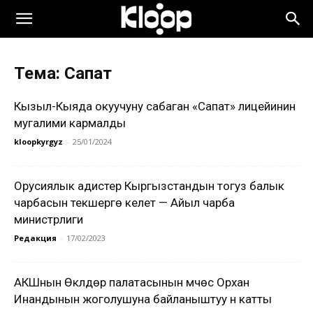
Тема: Сапат
Кызыл-Кыяда окуучуну сабаган «Сапат» лицейинин
мугалими кармалды
kloopkyrgyz
-
25/01/2024
Орусиялык адистер Кыргызстандын тогуз балык
чарбасын текшерүүгө келет — Айыл чарба
министрлиги
Редакция
-
17/02/2023
АКШнын Өкүлдөр палатасынын мүчөсү Орхан
Инандынын жоголушуна байланыштуу үн катты