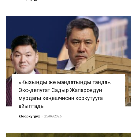
«Кызыңды же мандатыңды танда».
Экс-депутат Садыр Жапаровдун
мурдагы кеңешчисин коркутууга
айыптады
kloopkyrgyz
-
25/06/2026