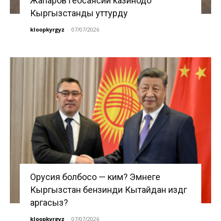
Жапаров геосаясий казинодо
Кыргызстанды уттурду
kloopkyrgyz
-
07/07/2026
Орусия болбосо — ким? Эмнеге
Кыргызстан бензинди Кытайдан издөөгө
аргасыз?
kloopkyrgyz
-
07/07/2026