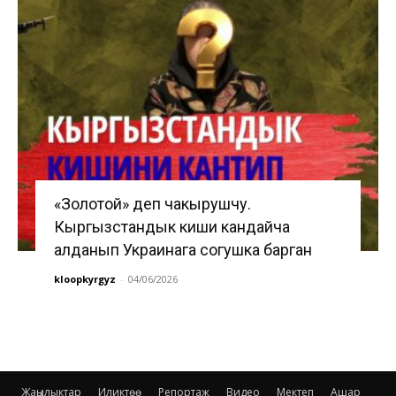
«Золотой» деп чакырушчу.
Кыргызстандык киши кандайча
алданып Украинага согушка барган
kloopkyrgyz
-
04/06/2026
Жаңылыктар
Иликтөө
Репортаж
Видео
Мектеп
Ашар