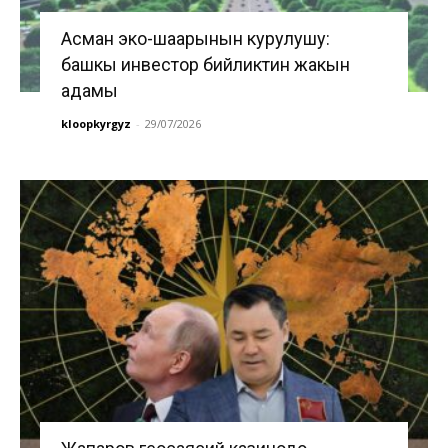
Асман эко-шаарынын курулушу:
башкы инвестор бийликтин жакын
адамы
kloopkyrgyz
-
29/07/2026