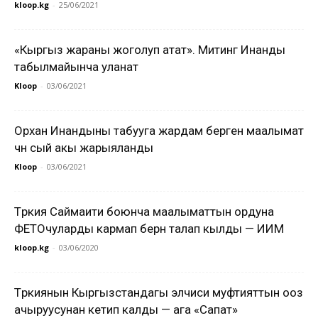
kloop.kg
-
25/06/2021
«Кыргыз жараны жоголуп атат». Митинг Инанды
табылмайынча уланат
Kloop
-
03/06/2021
Орхан Инандыны табууга жардам берген маалымат
үчүн сый акы жарыяланды
Kloop
-
03/06/2021
Түркия Саймаити боюнча маалыматтын ордуна
ФЕТОчуларды кармап берүүнү талап кылды — ИИМ
kloop.kg
-
03/06/2020
Түркиянын Кыргызстандагы элчиси муфтияттын ооз
ачыруусунан кетип калды — ага «Сапат»