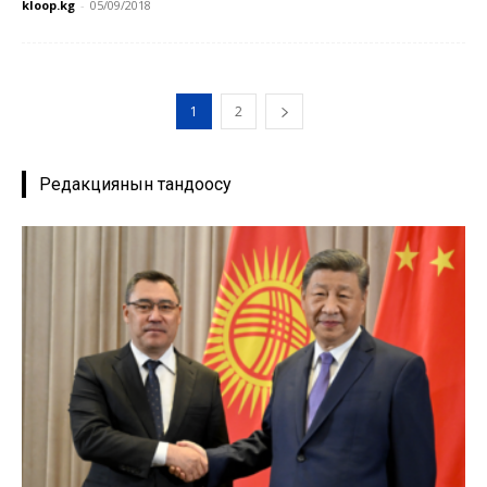
kloop.kg
-
05/09/2018
1
2
Редакциянын тандоосу