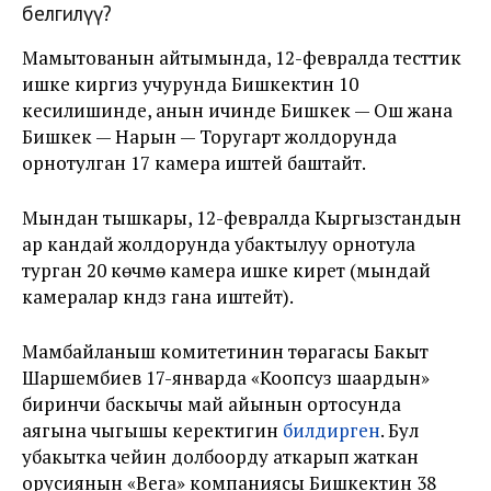
белгилүү?
Мамытованын айтымында, 12-февралда тесттик
ишке киргизүү учурунда Бишкектин 10
кесилишинде, анын ичинде Бишкек — Ош жана
Бишкек — Нарын — Торугарт жолдорунда
орнотулган 17 камера иштей баштайт.
Мындан тышкары, 12-февралда Кыргызстандын
ар кандай жолдорунда убактылуу орнотула
турган 20 көчмө камера ишке кирет (мындай
камералар күндүз гана иштейт).
Мамбайланыш комитетинин төрагасы Бакыт
Шаршембиев 17-январда «Коопсуз шаардын»
биринчи баскычы май айынын ортосунда
аягына чыгышы керектигин
билдирген
. Бул
убакытка чейин долбоорду аткарып жаткан
орусиянын «Вега» компаниясы Бишкектин 38