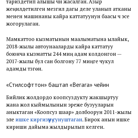
тариздетип алышы үчүн жасалган. Азыр
жеңилдетилген мезгил дагы деле уланып атканы
менен машинаны кайра каттатуунун баасы үч эсе
жогорулаган.
Мамкаттоо кызматынын маалыматына ылайык,
2018-жылы автоунааларды кайра каттатуу
боюнча кызматты 244 миң адам колдонгон —
2017-жылы бул сан болгону 77 миңге чукул
адамды түзгөн.
«Стилсофттон» баштап «Вегага» чейин
Бийлик жолдордо коопсуздукту жакшыртуу
жана жол кыймылынын эреже бузууларын
аныктаган «Коопсуз шаар» долбоорун 2011-жылы
эле
ишке киргизүүнү сунуштаган
. Бирок анын ишке
кириши дайыма жылдырылып келген.