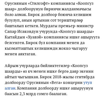
Орусиянын «Стилсофт» компаниясы «Коопсуз
шаар» долбоорунун биринчи жалданмачысы
боло алмак. Бирок долбоор боюнча келишим
бузулуп, анын артынан сот териштирүүлөрү
башталып кеткен. Мурдагы премьер-министр
Сапар Исаковдун учурунда «Коопсуз шаарды»
Кытайдын «Хуавэй» компаниясы ишке ашырууга
белсенген. Бирок бул компания менен да
кызматташтык келишимди жокко чыгаруу
менен аяктаган.
Айрым учурларда бийликтегилер «Коопсуз
шаарды» өз күчү менен ишке берүүгө даяр экенин
айтып чыгышкан. Бирок 2018-жылы сентябрда
долбоорду Орусиянын «Вега» концерни
утуп
алган
. Компания долбоорду ишке ашыруунун
баасын 2,3 млрд сомго баалаган.