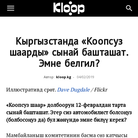
Кыргызстанда «Коопсуз
шаарды» сынай башташат.
Эмне белгилүү?
Автор:
kloop.kg
-
04/02/2019
Иллюстративдүү сүрөт.
Dave Dugdale
/ Flickr
«Коопсуз шаар» долбоорун 12-февралдан тарта
сынай башташат. Эгер сиз автомобилист болсоңуз
(болбосоңуз да) бул жөнүндө эмне билүү керек?
Мамбайланыш комитетинин басма сөз катчысы