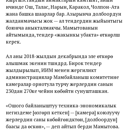
ичинде Ош, Талас, Нарын, Каракол, Чолпон-Ата
жана башка шаарлар бар. Азырынча долбоордун
жалданмачысы жок — ал тендердин жыйынтыгы
боюнча аныкталмакчы. Мамытованын
айтымында, тендер «жакынкы убакта» өткөрүлүшү
керек.
Ал аны 2018-жылдын декабрында эле өткөрө
алышмак экенин түшүндүрдү. Бирок тендер
жылдырылып, ИИМ менен жергиликтүү
администрациялар Мамбайланыш комитетине
камералар орнотула турчу жерлердин санын
230дан 270ке чейин көбөйтүүнү сунушташкан.
«Ошого байланыштуу техника-энономикалык
негиздеме [өзгөрүп кеткен] — [камера] коюлуучу
жерлердин саны көбөйгөндүктөн, [долбоордун]
баасы да өскөн», — деп айтып берди Мамытова.