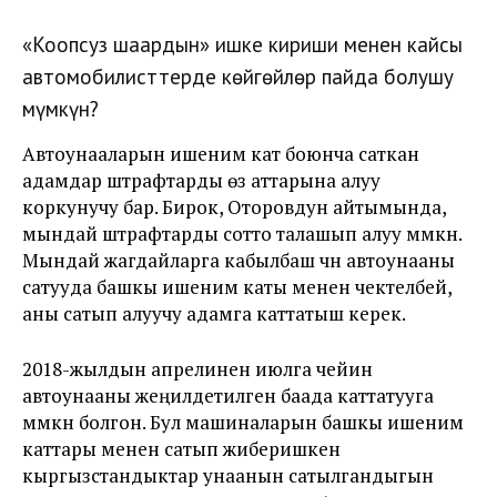
«Коопсуз шаардын» ишке кириши менен кайсы
автомобилисттерде көйгөйлөр пайда болушу
мүмкүн?
Автоунааларын ишеним кат боюнча саткан
адамдар штрафтарды өз аттарына алуу
коркунучу бар. Бирок, Оторовдун айтымында,
мындай штрафтарды сотто талашып алуу мүмкүн.
Мындай жагдайларга кабылбаш үчүн автоунааны
сатууда башкы ишеним каты менен чектелбей,
аны сатып алуучу адамга каттатыш керек.
2018-жылдын апрелинен июлга чейин
автоунааны жеңилдетилген баада каттатууга
мүмкүн болгон. Бул машиналарын башкы ишеним
каттары менен сатып жиберишкен
кыргызстандыктар унаанын сатылгандыгын