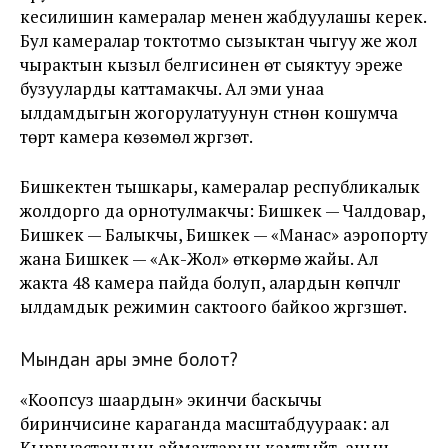
кесилишин камералар менен жабдуулашы керек.
Бул камералар токтотмо сызыктан чыгуу же жол
чырактын кызыл белгисинен өтүү сыяктуу эреже
бузууларды каттамакчы. Ал эми унаа
ылдамдыгын жогорулатуунун үстүнөн кошумча
төрт камера көзөмөл жүргүзөт.
Бишкектен тышкары, камералар республикалык
жолдорго да орнотулмакчы: Бишкек — Чалдовар,
Бишкек — Балыкчы, Бишкек — «Манас» аэропорту
жана Бишкек — «Ак-Жол» өткөрмө жайы. Ал
жакта 48 камера пайда болуп, алардын көпчүлүгү
ылдамдык режимин сактоого байкоо жүргүзүшөт.
Мындан ары эмне болот?
«Коопсуз шаардын» экинчи баскычы
биринчисине караганда масштабдуураак: ал
Кыргызстандын аймактарын камтыйт, анын