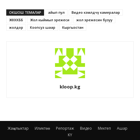
ОКШОШ ТЕМАЛАР
айып пул
Видео көзөмөлдөөчү камералар
ЖКККББ
Жол кыймыл эрежеси
жол эрежесин бузуу
жолдор
Коопсуз шаар
Кыргызстан
kloop.kg
Жаңылыктар
Иликтөө
Репортаж
Видео
Мектеп
Ашар
KY