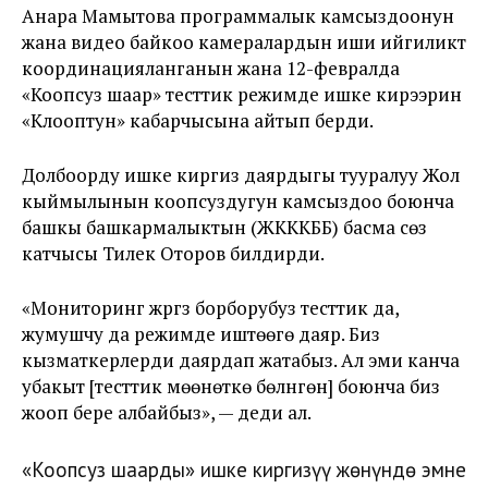
Анара Мамытова программалык камсыздоонун
жана видео байкоо камералардын иши ийгиликтүү
координацияланганын жана 12-февралда
«Коопсуз шаар» тесттик режимде ишке кирээрин
«Клооптун» кабарчысына айтып берди.
Долбоорду ишке киргизүү даярдыгы тууралуу Жол
кыймылынын коопсуздугун камсыздоо боюнча
башкы башкармалыктын (ЖКККББ) басма сөз
катчысы Тилек Оторов билдирди.
«Мониторинг жүргүзүү борборубуз тесттик да,
жумушчу да режимде иштөөгө даяр. Биз
кызматкерлерди даярдап жатабыз. Ал эми канча
убакыт [тесттик мөөнөткө бөлүнгөнү] боюнча биз
жооп бере албайбыз», — деди ал.
«Коопсуз шаарды» ишке киргизүү жөнүндө эмне