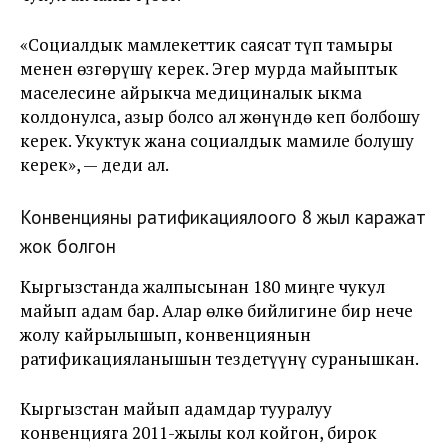
«Социалдык мамлекеттик саясат түп тамыры
менен өзгөрүшү керек. Эгер мурда майыптык
маселесине айрыкча медициналык ыкма
колдонулса, азыр болсо ал жөнүндө кеп болбошу
керек. Укуктук жана социалдык мамиле болушу
керек», — деди ал.
Конвенцияны ратификациялоого 8 жыл каражат
жок болгон
Кыргызстанда жалпысынан 180 миңге чукул
майып адам бар. Алар өлкө бийлигине бир нече
жолу кайрылышып, конвенциянын
ратификацияланышын тездетүүнү суранышкан.
Кыргызстан майып адамдар тууралуу
конвенцияга 2011-жылы кол койгон, бирок