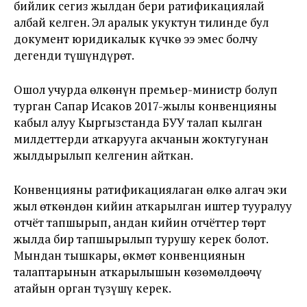
бийлик сегиз жылдан бери ратификациялай
албай келген. Эл аралык укуктун тилинде бул
документ юридикалык күчкө ээ эмес болчу
дегенди түшүндүрөт.
Ошол учурда өлкөнүн премьер-министр болуп
турган Сапар Исаков 2017-жылы конвенцияны
кабыл алуу Кыргызстанда БУУ талап кылган
милдеттерди аткарууга акчанын жоктугунан
жылдырылып келгенин айткан.
Конвенцияны ратификациялаган өлкө алгач эки
жыл өткөндөн кийин аткарылган иштер тууралуу
отчёт тапшырып, андан кийин отчёттер төрт
жылда бир тапшырылып турушу керек болот.
Мындан тышкары, өкмөт конвенциянын
талаптарынын аткарылышын көзөмөлдөөчү
атайын орган түзүшү керек.