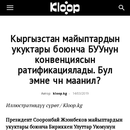
Кыргызстан майыптардын
укуктары боюнча БУУнун
конвенциясын
ратификациялады. Бул
эмне үчүн маанилүү?
Автор:
kloop.kg
-
14/03/2019
Иллюстративдүү сүрөт / Kloop.kg
Президент Сооронбай Жээнбеков майыптардын
укуктары боюнча Бириккен Улуттар Уюмунун