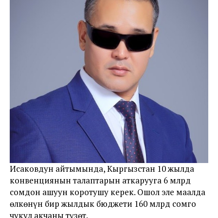
Исаковдун айтымында, Кыргызстан 10 жылда
конвенциянын талаптарын аткарууга 6 млрд
сомдон ашуун коротушу керек. Ошол эле маалда
өлкөнүн бир жылдык бюджети 160 млрд сомго
чукул акчаны түзөт.