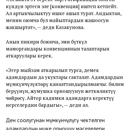
күндүн эртеси эле [конвенция] иштеп кетпейт.
Ал артыкчылыктуу ишке ашып турат. Андыктан,
менин оюмча бул майыптардын жашоосун
жакшыртат», — деди Казакунова.
Анын пикири боюнча, эми бүткүл
маморгандары конвенциянын талаптарын
аткаруулары керек.
«Эгер мыйзам аткарылып турса, демек
адамдардын да укуктары сакталат. Адамдардын
мүмкүнчүлүктөрү канааттандырылмакчы: билим
берүүнүн, жумушка орношуунун жеткиликтүү
чөйрөсү. Айтор кадимки адамдарга керектүү
нерселердин бардыгы», — деди ал.
Ден соолугунан мүмкүнчүлүгү чектелген
адамдардын ишке орношуу маселелери