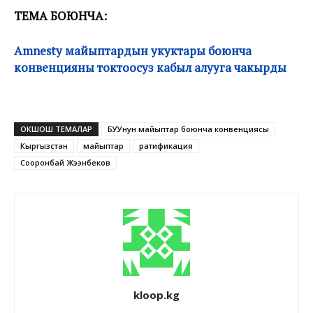
ТЕМА БОЮНЧА:
Amnesty майыптардын укуктары боюнча
конвенцияны токтоосуз кабыл алууга чакырды
ОКШОШ ТЕМАЛАР
БУУнун майыптар боюнча конвенциясы
Кыргызстан
майыптар
ратификация
Сооронбай Жээнбеков
kloop.kg