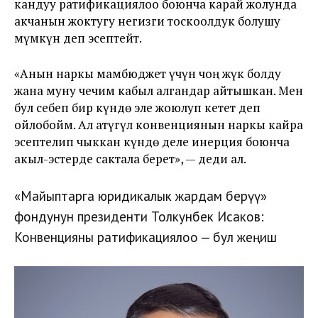
кандуу ратификациялоо боюнча карай жолунда
акчанын жоктугу негизги тоскоолдук болушу
мүмкүн деп эсептейт.
«Анын наркы мамбюджет үчүн чоң жүк болду
жана муну чечим кабыл алгандар айтышкан. Мен
бул себеп бир күндө эле жоюлуп кетет деп
ойлобойм. Ал атүгүл конвенциянын наркы кайра
эсептелип чыккан күндө деле инерция боюнча
акыл-эстерде сактала берет», — деди ал.
«Майыптарга юридикалык жардам берүү»
фондунун президенти Толкунбек Исаков:
Конвенцияны ратификациялоо — бул жеңиш