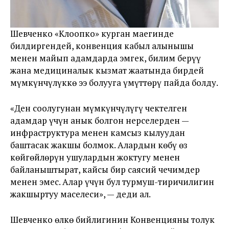
Шевченко «Клоопко» курган маегинде
билдиргендей, конвенция кабыл алынышы
менен майып адамдарда эмгек, билим берүү
жана медициналык кызмат жаатында бирдей
мүмкүнчүлүккө ээ болууга үмүттөрү пайда болду.
«Ден соолугунан мүмкүнчүлүгү чектелген
адамдар үчүн анык болгон нерселерден —
инфраструктура менен камсыз кылуудан
баштасак жакшы болмок. Алардын көбү өз
көйгөйлөрүн ушулардын жоктугу менен
байланыштырат, кайсы бир саясий чечимдер
менен эмес. Алар үчүн бул турмуш-тиричилигин
жакшыртуу маселеси», — деди ал.
Шевченко өлкө бийлигинин Конвенцияны толук