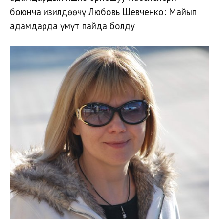
боюнча изилдөөчү Любовь Шевченко: Майып
адамдарда үмүт пайда болду