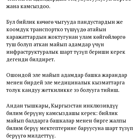
жана камсыздоо.
Бул бийлик көчөгө чыгууда пандустардын же
коомдук транспортко түшүүдө атайын
каражаттардын жоктугунан улам көйгөйлөргө
туш болуп аткан майып адамдар үчүн
инфраструктуралык шарт түзүп бериши керек
дегенди билдирет.
Ошондой эле майып адамдар башка жарандар
менен бирдей эле медициналык кызматтарга
толук кандуу жеткиликке ээ болууга тийиш.
Андан тышкары, Кыргызстан инклюзивдүү
билим берүүнү камсыздашы керек: бийлик
майып балдарга башкалар менен бирге жалпы
билим берүү мектептерине баруусуна шарт түзүп
берүүгө милдеттүү.