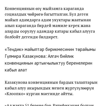
Конвенциянын өзү мыйзамга караганда
социалдык чөйрөгө багытталган. Бул деген
майып адамдарга адам укуктары жаатынан
алып караганда бирдей мамиле керек жана
аларды оорулуу адамдар катары кабыл алууга
болбойт дегенди билдирет.
«Теңдик» майыптар бирикмесинин төрайымы
Гүлмира Казакунова: Алгач бийлик
конвенциянын артыкчылыктуу беренелерин
кабыл алат
Казакунова конвенциянын бардык талаптарын
кабыл алуу акырындык менен жүргүзүлөөрүн
«Клоопко» курган маегинде айтты.
«Ал жакта 51 берене бар. Ратификация болгон