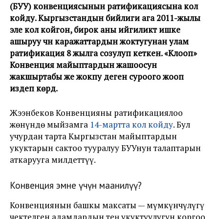
(БУУ) конвенциясынын ратификациясына кол
койду. Кыргызстандын бийлиги ага 2011-жылы
эле кол койгон, бирок аны ийгиликтүү ишке
ашыруу үчүн каражаттардын жоктугунан улам
ратификация 8 жылга созулуп кеткен. «Клооп»
Конвенция майыптардын жашоосун
жакшыртабы же жокпу деген суроого жооп
издеп көрдү.
Жээнбеков Конвенцияны ратификациялоо
жөнүндө мыйзамга
14-мартта кол койду
. Бул
учурдан тарта Кыргызстан майыптардын
укуктарын сактоо тууралуу БУУнун талаптарын
аткарууга милдеттүү.
Конвенция эмне үчүн маанилүү?
Конвенциянын башкы максаты — мүмкүнчүлүгү
чектелген адамдардын тең укуктуулугун коргоо