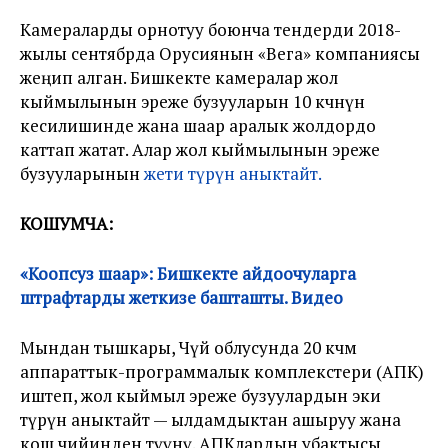
Камераларды орнотуу боюнча тендерди 2018-
жылы сентябрда Орусиянын «Вега» компаниясы
жеңип алган. Бишкекте камералар жол
кыймылынын эреже бузууларын 10 көчөнүн
кесилишинде жана шаар аралык жолдордо
каттап жатат. Алар жол кыймылынын эреже
бузууларынын
жети түрүн аныктайт.
КОШУМЧА:
«Коопсуз шаар»: Бишкекте айдоочуларга
штрафтарды жеткизе башташты. Видео
Мындан тышкары, Чүй облусунда 20 көчмө
аппараттык-программалык комплекстери (АПК)
иштеп, жол кыймыл эреже бузуулардын эки
түрүн аныктайт — ылдамдыктан ашыруу жана
кош чийинден өтүүнү. АПКлардын убактысы