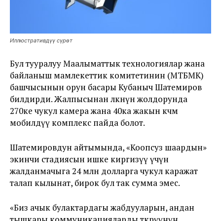
Иллюстративдүү сүрөт
Бул тууралуу Маалыматтык технологиялар жана
байланыш мамлекеттик комитетинин (МТБМК)
башчысынын орун басары Кубаныч Шатемиров
билдирди. Жалпысынан өлкөнүн жолдорунда
270ке чукул камера жана 40ка жакын көчмө
мобилдүү комплекс пайда болот.
Шатемировдун айтымында, «Коопсуз шаардын»
экинчи стадиясын ишке киргизүү үчүн
жалданмачыга 24 млн долларга чукул каражат
талап кылынат, бирок бул так сумма эмес.
«Биз ачык булактардагы жабдууларын, андан
тышкары коммуникацияларды өткөрүүнүн