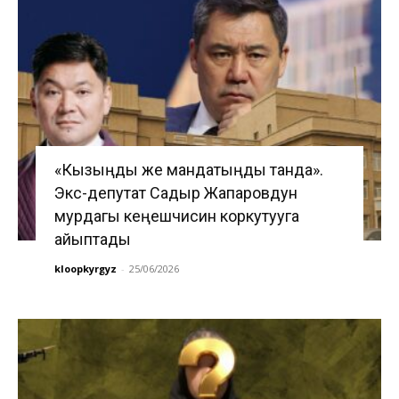
«Кызыңды же мандатыңды танда».
Экс-депутат Садыр Жапаровдун
мурдагы кеңешчисин коркутууга
айыптады
kloopkyrgyz
-
25/06/2026