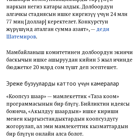
наркын негиз катары алдык. Долбоордун
алгачкы стадиясын ишке киргизүү үчүн 24 млн
77 миң [доллар] керектелет. Конкурстун
жүрүшүндө аталган сумма азаят», —
деди
Шатемиров
.
Мамбайланыш комитетинен долбоордун экинчи
баскычын ишке ашыруудан кийин 5 жыл ичинде
бюджетке 20 млрд сом түшөт деп эсептешет.
Эреже бузууларды каттоо үчүн камералар
«Коопсуз шаар» — мамлекеттик «Таза коом»
программасынын бир бөлүгү. Бийликтин идеясы
боюнча, «Акылдуу шаардын» ишке кириши
менен кыргызстандыктардын коопсуздугу
жогорулап, ал эми мамлекеттик кызматтардын
бир бөлүгүн онлайн алса болот.