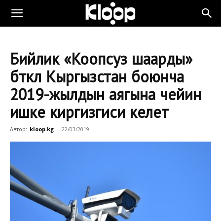
Бийлик «Коопсуз шаарды»
бүткүл Кыргызстан боюнча
2019-жылдын аягына чейин
ишке киргизгиси келет
Автор:
kloop.kg
-
22/03/2019