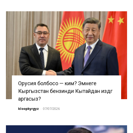
Орусия болбосо — ким? Эмнеге
Кыргызстан бензинди Кытайдан издөөгө
аргасыз?
kloopkyrgyz
-
07/07/2026