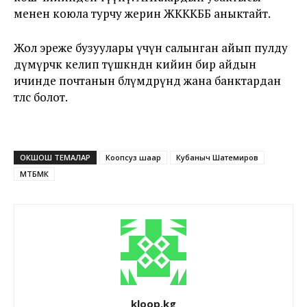
менен коюла турчу жерин ЖКККББ аныктайт.
Жол эреже бузуулары үчүн салынган айып пулду
дүмүрчөк келип түшкөндөн кийин бир айдын
ичинде почтанын бөлүмдөрүндө жана банктардан
төлөсө болот.
ОКШОШ ТЕМАЛАР
Коопсуз шаар
Кубаныч Шатемиров
МТБМК
kloop.kg