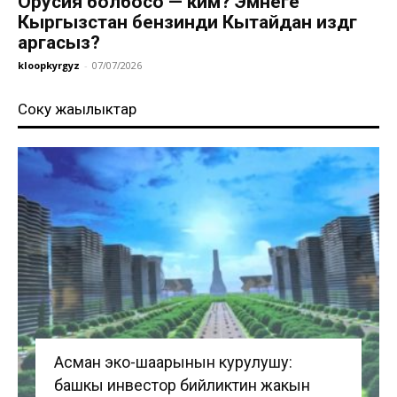
Орусия болбосо — ким? Эмнеге
Кыргызстан бензинди Кытайдан издөөгө
аргасыз?
kloopkyrgyz
-
07/07/2026
Соңку жаңылыктар
Асман эко-шаарынын курулушу:
башкы инвестор бийликтин жакын