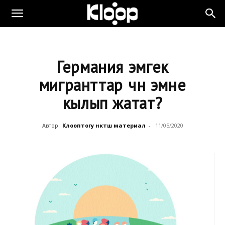
Германия эмгек
мигранттар үчүн эмне
кылып жатат?
Автор:
Клооптогу өнөктөш материал
-
11/05/2020