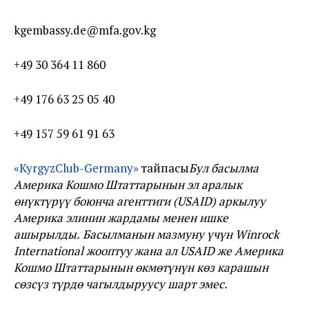
kgembassy.de@mfa.gov.kg
+49 30 364 11 860
+49 176 63 25 05 40
+49 157 59 61 91 63
«KyrgyzClub-Germany»
тайпасы
Бул басылма
Америка Кошмо Штаттарынын эл аралык
өнүктүрүү
боюнча
агенттиги
(USAID)
аркылуу
Америка
элинин
жардамы
менен
ишке
ашырылды.
Басылманын
мазмуну
үчүн
Winrock
International
жооптуу
жана
ал
USAID
же
Америка
Кошмо
Штаттарынын
өкмөтүнүн
көз
карашын
сөзсүз
түрдө
чагылдыруусу
шарт
эмес.