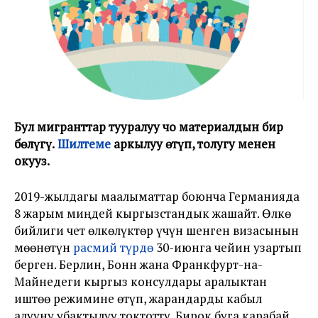
Бул мигранттар тууралуу чоң материалдын бир
бөлүгү.
Шилтеме
аркылуу өтүп, толугу менен
окуңуз.
2019-жылдагы маалыматтар боюнча Германияда
8 жарым миңдей кыргызстандык жашайт. Өлкө
бийлиги чет өлкөлүктөр үчүн шенген визасынын
мөөнөтүн
расмий түрдө
30-июнга чейин узартып
берген. Берлин, Бонн жана Франкфурт-на-
Майнедеги кыргыз консулдары аралыктан
иштөө режимине өтүп, жарандарды кабыл
алууну убактылуу токтотту. Бирок буга карабай