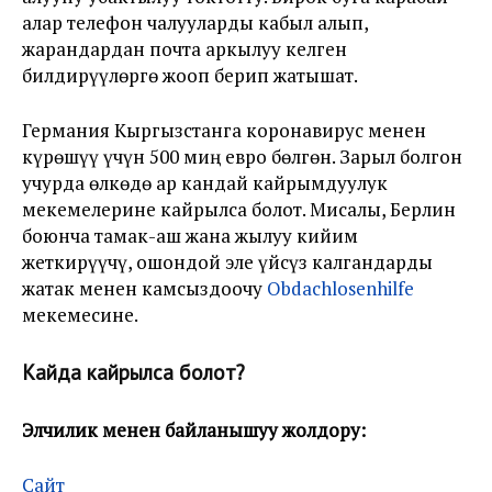
алар телефон чалууларды кабыл алып,
жарандардан почта аркылуу келген
билдирүүлөргө жооп берип жатышат.
Германия Кыргызстанга коронавирус менен
күрөшүү үчүн 500 миң евро бөлгөн. Зарыл болгон
учурда өлкөдө ар кандай кайрымдуулук
мекемелерине кайрылса болот. Мисалы, Берлин
боюнча тамак-аш жана жылуу кийим
жеткирүүчү, ошондой эле үйсүз калгандарды
жатак менен камсыздоочу
Obdachlosenhilfe
мекемесине.
Кайда кайрылса болот?
Элчилик менен байланышуу жолдору:
Сайт