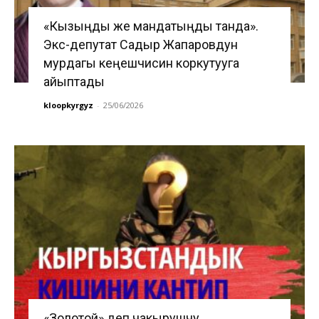
«Кызыңды же мандатыңды танда».
Экс-депутат Садыр Жапаровдун
мурдагы кеңешчисин коркутууга
айыптады
kloopkyrgyz
-
25/06/2026
«Золотой» деп чакырушчу.