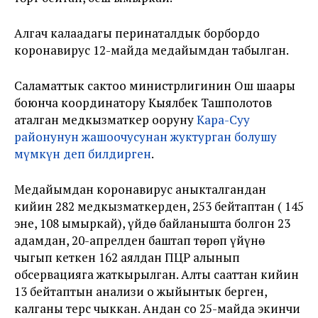
Алгач калаадагы перинаталдык борбордо
коронавирус 12-майда медайымдан табылган.
Саламаттык сактоо министрлигинин Ош шаары
боюнча координатору Кыялбек Ташполотов
аталган медкызматкер ооруну
Кара-Суу
районунун жашоочусунан жуктурган болушу
мүмкүн деп билдирген
.
Медайымдан коронавирус аныкталгандан
кийин 282 медкызматкерден, 253 бейтаптан ( 145
эне, 108 ымыркай), үйдө байланышта болгон 23
адамдан, 20-апрелден баштап төрөп үйүнө
чыгып кеткен 162 аялдан ПЦР алынып
обсервацияга жаткырылган. Алты сааттан кийин
13 бейтаптын анализи оң жыйынтык берген,
калганы терс чыккан. Андан соң 25-майда экинчи