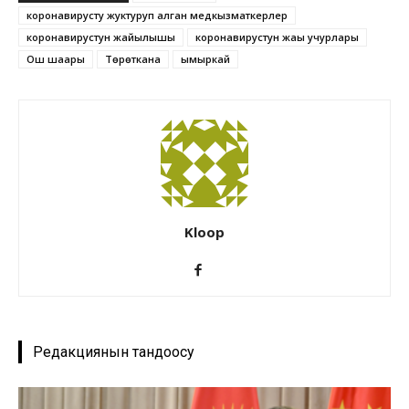
коронавирусту жуктуруп алган медкызматкерлер
коронавирустун жайылышы
коронавирустун жаңы учурлары
Ош шаары
Төрөткана
ымыркай
Kloop
Редакциянын тандоосу