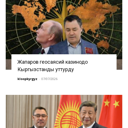
Жапаров геосаясий казинодо
Кыргызстанды уттурду
kloopkyrgyz
-
07/07/2026