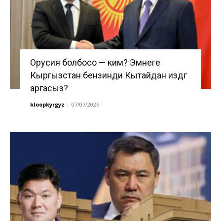
Орусия болбосо — ким? Эмнеге
Кыргызстан бензинди Кытайдан издөөгө
аргасыз?
kloopkyrgyz
-
07/07/2026