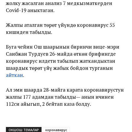
жолку жасалган анализ 7 медкызматкерден
Covid-19 аныктаган.
Жалпы аталган төрөт үйүндө коронавирус 55
кишиден табылды.
Буга чейин Ош шаарынын биринчи вице-мэри
Саибжан Турдуев 26-майда өткөн брифингде
коронавирус илдети табылып жаткандыктан
шаардык төрөт үйү жабык бойдон турганын
айткан
.
Ал эми шаарда 28-майга карата коронавирустун
жалпы 177 адамдан табылды— анын ичинен
112си айыгып, 2 бейтап каза болду.
ОКШОШ ТЕМАЛАР
коронавирус