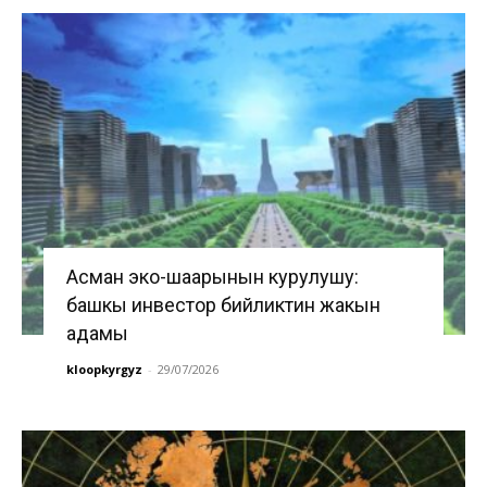
Асман эко-шаарынын курулушу:
башкы инвестор бийликтин жакын
адамы
kloopkyrgyz
-
29/07/2026