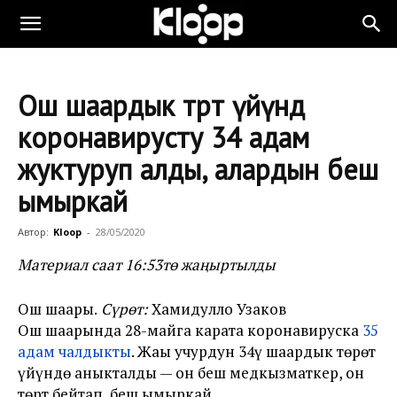
Ош шаардык төрөт үйүндө
коронавирусту 34 адам
жуктуруп алды, алардын бешөө
ымыркай
Автор:
Kloop
-
28/05/2020
Материал саат 16:53тө жаңыртылды
Ош шаары.
Сүрөт:
Хамидулло Узаков
Ош шаарында 28-майга карата коронавируска
35
адам чалдыкты
. Жаңы учурдун 34ү шаардык төрөт
үйүндө аныкталды — он беш медкызматкер, он
төрт бейтап, беш ымыркай.