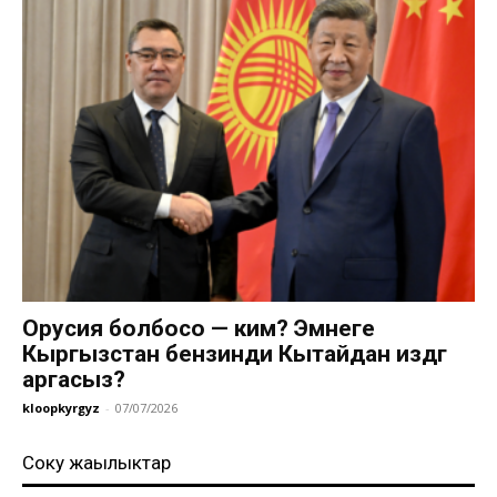
Орусия болбосо — ким? Эмнеге
Кыргызстан бензинди Кытайдан издөөгө
аргасыз?
kloopkyrgyz
-
07/07/2026
Соңку жаңылыктар